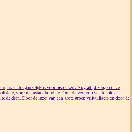
rijf is en toegankelijk is voor bezoekers. Nog altijd zorgen onze
ubsidie, voor de instandhouding. Ook de verkoop van lokale en
 te dekken. Door de inzet van een grote groep vrijwilligers en door de