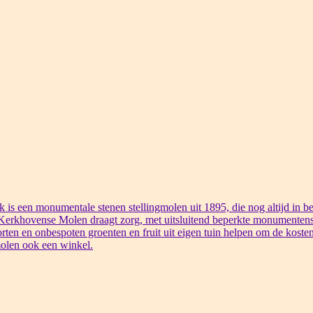
s een monumentale stenen stellingmolen uit 1895, die nog altijd in bed
 Kerkhovense Molen draagt zorg, met uitsluitend beperkte monumentens
rten en onbespoten groenten en fruit uit eigen tuin helpen om de kosten
olen ook een winkel.