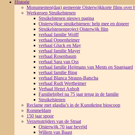
Historie
Monumenten(dag) gemeente Oisterwijk
korte films over
Werkgroep Struikelstenen
Struikelstenen nieuws pagina
Oisterwijkse struikelstenen: help mee en doneer
Struikelstenenproject Oisterwijk film
verhaal familie Wolff
verhaal Oppenheimer
verhaal Gluck en May
verhaal familie Mayer
verhaal Rosenbaum
verhaal Sara van Oss
verhaal familie Heijmans van Ments en Spanjaard
verhaal familie Bing
verhaal Blanca Strauss-Batscha
verhaal Rudi Wertheimer
Verhaal Henri Anholt
Familiebijbel na 75 jaar terug in de familie
Struikelstenen
Reclame met glasdia’s in de Kunstkring bioscoop
Rommeldam
150 jaar spoor
Verzetsstrijders van de Straat
Oisterwijk 70 jaar bevrijd
Willem van Baast