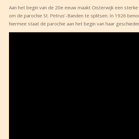
Aan het begin van de 20e eeuw maakt Oisterwijk een sterke 
om de parochie St. Petrus’-Banden te splitsen. In 1926 beno
hiermee staat de parochie aan het begin van haar geschieden