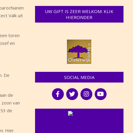
parochianen
UW GIFT IS ZEER WELKOM: KLIK
ct Valk uit
HIERONDER
 een toren
Josef en
n. De
SOCIAL MEDIA
 aan de
e zoon van
1953 de
NIEUWS
n. Hier