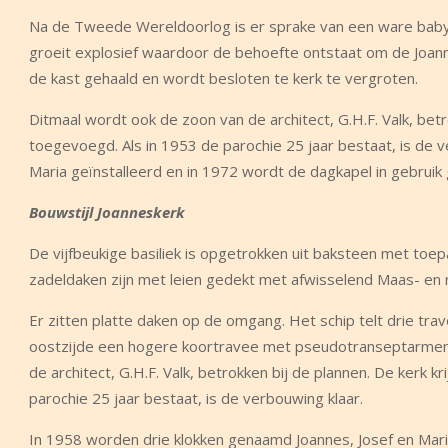
Na de Tweede Wereldoorlog is er sprake van een ware baby
groeit explosief waardoor de behoefte ontstaat om de Joanne
de kast gehaald en wordt besloten te kerk te vergroten.
Ditmaal wordt ook de zoon van de architect, G.H.F. Valk, betr
toegevoegd. Als in 1953 de parochie 25 jaar bestaat, is de 
Maria geïnstalleerd en in 1972 wordt de dagkapel in gebrui
Bouwstijl Joanneskerk
De vijfbeukige basiliek is opgetrokken uit baksteen met toe
zadeldaken zijn met leien gedekt met afwisselend Maas- en 
Er zitten platte daken op de omgang. Het schip telt drie t
oostzijde een hogere koortravee met pseudotranseptarmen, 
de architect, G.H.F. Valk, betrokken bij de plannen. De kerk 
parochie 25 jaar bestaat, is de verbouwing klaar.
In 1958 worden drie klokken genaamd Joannes, Josef en Mari