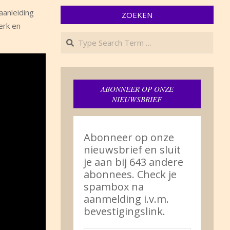
aanleiding
ZOEKEN
erk en
Search
ABONNEER OP ONZE
NIEUWSBRIEF
Abonneer op onze
nieuwsbrief en sluit
je aan bij 643 andere
abonnees. Check je
spambox na
aanmelding i.v.m.
bevestigingslink.