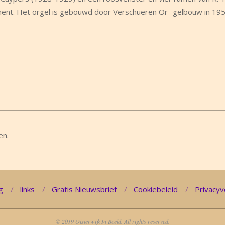
ment. Het orgel is gebouwd door Verschueren Or- gelbouw in 195
en.
g
links
Gratis Nieuwsbrief
Cookiebeleid
Privacyv
© 2019 Oisterwijk In Beeld. All rights reserved.