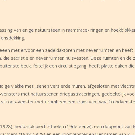
passing van enige natuursteen in raamtrace- ringen en hoekblokke
rensdekking.
raveeën met ervoor een zadeldaktoren met nevenruimten en heeft
die sacristie en nevenruimten huisvesten. Deze ruimten en de z
tenste beuk, feitelijk een circulatiegang, heeft platte daken di
udige vlakke met lisenen versierde muren, afgesloten met vlecht
-vensters met natuurstenen driepastraceringen, gedeeltelijk voo
atst roos-venster met eromheen een krans van twaalf rondvenste
l (1928), neobarok biechtstoelen (19de eeuw), een doopvont van 
er Cuypers (1928-1929) en een roosvenster en vier ramen van K. 