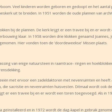
boom. Veel kinderen worden geboren en gedoopt en het aantal 
skerk uit te breiden. In 1951 worden de oude plannen van archite
okken bij de plannen. De kerk krijgt er een travee bij en er wordt
verbouwing klaar. In 1958 worden drie klokken genaamd Joannes, 
k genomen. Hier vonden toen de ‘doordeweekse’ Missen plaats.
passing van enige natuursteen in raamtrace- ringen en hoekblokke
rensdekking.
raveeën met ervoor een zadeldaktoren met nevenruimten en heeft
die sacristie en nevenruimten huisvesten. Ditmaal wordt ook d
krijgt er een travee bij en er wordt een toren toegevoegd. Als in 
a geïnstalleerd en in 1972 wordt de dag-kapel in gebruik genome