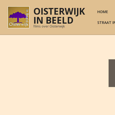
Skip
OISTERWIJK
to
HOME
content
IN BEELD
STRAAT I
films over Oisterwijk