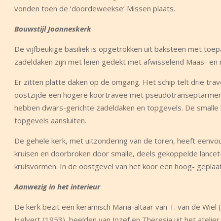
vonden toen de ‘doordeweekse’ Missen plaats.
Bouwstijl Joanneskerk
De vijfbeukige basiliek is opgetrokken uit baksteen met toe
zadeldaken zijn met leien gedekt met afwisselend Maas- en 
Er zitten platte daken op de omgang. Het schip telt drie t
oostzijde een hogere koortravee met pseudotranseptarmen, 
hebben dwars-gerichte zadeldaken en topgevels. De smalle bui
topgevels aansluiten.
De gehele kerk, met uitzondering van de toren, heeft eenvo
kruisen en doorbroken door smalle, deels gekoppelde lancet
kruisvormen. In de oostgevel van het koor een hoog- gepla
Aanwezig in het interieur
De kerk bezit een keramisch Maria-altaar van T. van de Wie
Helvert (1953), beelden van Jozef en Theresia uit het ateli