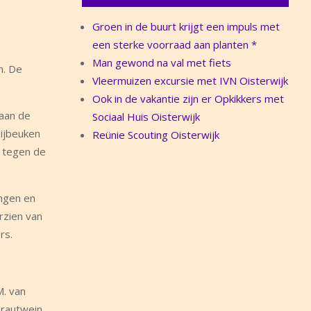
Groen in de buurt krijgt een impuls met
een sterke voorraad aan planten *
Man gewond na val met fiets
n. De
Vleermuizen excursie met IVN Oisterwijk
Ook in de vakantie zijn er Opkikkers met
 aan de
Sociaal Huis Oisterwijk
ijbeuken
Reünie Scouting Oisterwijk
e tegen de
ingen en
rzien van
rs.
M. van
Trautwein