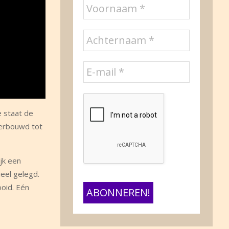
 staat de
verbouwd tot
jk een
eel gelegd.
oid. Eén