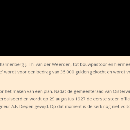
tharinenberg J. Th. van der Weerden, tot bouwpastoor en hiermee
nde’ wordt voor een bedrag van 35.000 gulden gekocht en wordt 
oor het maken van een plan. Nadat de gemeenteraad van Oisterwi
realiseerd en wordt op 29 augustus 1927 de eerste steen offici
ur A.F. Diepen gewijd. Op dat moment is de kerk nog niet volto