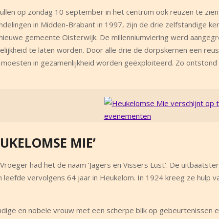
llen op zondag 10 september in het centrum ook reuzen te zien 
ndelingen in Midden-Brabant in 1997, zijn de drie zelfstandige ke
nieuwe gemeente Oisterwijk. De millenniumviering werd aangeg
lijkheid te laten worden. Door alle drie de dorpskernen een reus
en moesten in gezamenlijkheid worden geëxploiteerd. Zo ontstond
UKELOMSE MIE’
roeger had het de naam ‘Jagers en Vissers Lust’. De uitbaatste
n leefde vervolgens 64 jaar in Heukelom. In 1924 kreeg ze hulp va
andige en nobele vrouw met een scherpe blik op gebeurtenissen 