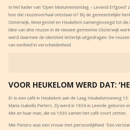
In het kader van ‘Open Monumentendag – Levend Erfgoed’ zu
hoe dat reuzenverhaal ontstaan is? Bij de gemeentelijke heri
Oisterwijk, Moergestel en Heukelom samengevoegd tot de 
idee van drie reuzen in de nieuwe gemeente Oisterwijk werke
werd daarmee de identiteit letterlijk uitgedragen. De reuz
van eenheid in verscheidenheid.
VOOR HEUKELOM WERD DAT: ‘HE
Er is een café in Heukelom aan de Laag Heukelomseweg 13. V
Maria Isabella Pieters. Zij werd in 1854 in Leende geboren e
Mie en haar man, die na 1930 samen het café voort zetten.
Mie Pieters was een vrouw met persoonlijkheid. ‘Een verst