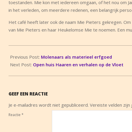
toestanden. Mie kon met iedereen omgaan, of het nou om Jan
in het verleden, om meerdere redenen, een belangrijk per
Het café heeft later ook de naam Mie Pieters gekregen. Om
van Mie Pieters en haar Heukelomse Mie te noemen. Een muursc
2023-
08-
Previous Post:
Molenaars als materieel erfgoed
08
Next Post:
Open huis Haaren en verhalen op de Vloet
GEEF EEN REACTIE
Je e-mailadres wordt niet gepubliceerd.
Vereiste velden zij
Reactie
*