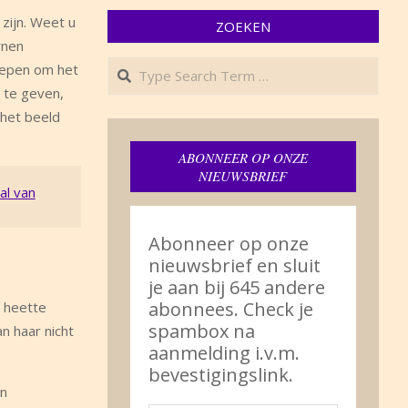
zijn. Weet u
ZOEKEN
rnen
Search
repen om het
 te geven,
 het beeld
ABONNEER OP ONZE
NIEUWSBRIEF
Abonneer op onze
nieuwsbrief en sluit
je aan bij 645 andere
abonnees. Check je
r heette
spambox na
n haar nicht
aanmelding i.v.m.
bevestigingslink.
en