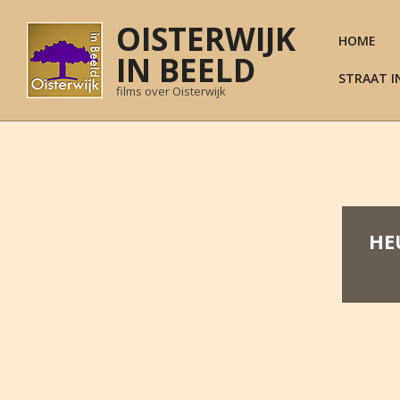
Skip
OISTERWIJK
to
HOME
content
IN BEELD
STRAAT I
films over Oisterwijk
HE