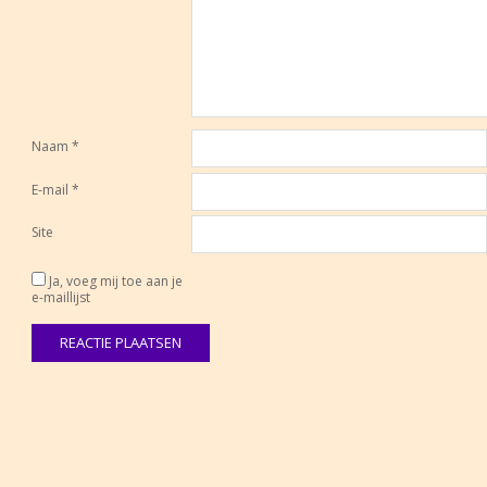
Naam
*
E-mail
*
Site
Ja, voeg mij toe aan je
e-maillijst