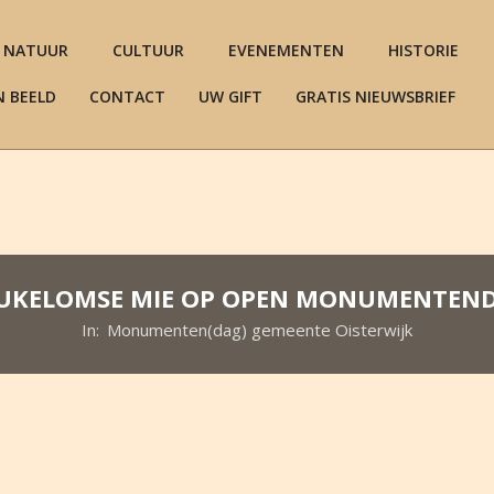
NATUUR
CULTUUR
EVENEMENTEN
HISTORIE
N BEELD
CONTACT
UW GIFT
GRATIS NIEUWSBRIEF
UKELOMSE MIE OP OPEN MONUMENTEN
In:
Monumenten(dag) gemeente Oisterwijk