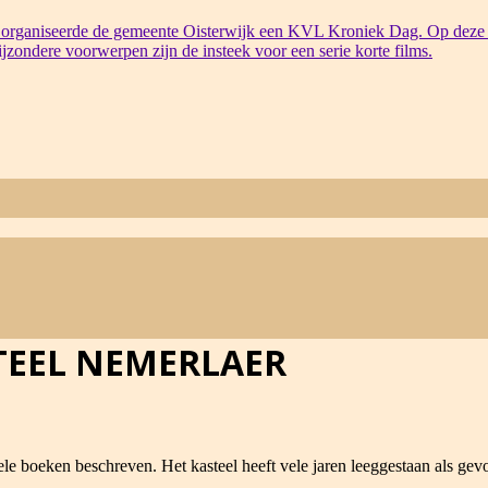
organiseerde de gemeente Oisterwijk een KVL Kroniek Dag. Op deze 
bijzondere voorwerpen zijn de insteek voor een serie korte films.
TEEL NEMERLAER
 vele boeken beschreven. Het kasteel heeft vele jaren leeggestaan als 