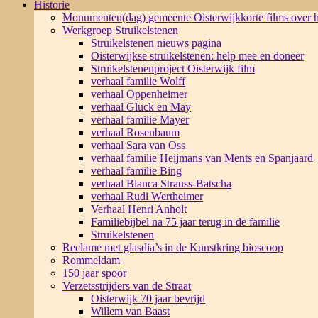
Historie
Monumenten(dag) gemeente Oisterwijk
korte films over
Werkgroep Struikelstenen
Struikelstenen nieuws pagina
Oisterwijkse struikelstenen: help mee en doneer
Struikelstenenproject Oisterwijk film
verhaal familie Wolff
verhaal Oppenheimer
verhaal Gluck en May
verhaal familie Mayer
verhaal Rosenbaum
verhaal Sara van Oss
verhaal familie Heijmans van Ments en Spanjaard
verhaal familie Bing
verhaal Blanca Strauss-Batscha
verhaal Rudi Wertheimer
Verhaal Henri Anholt
Familiebijbel na 75 jaar terug in de familie
Struikelstenen
Reclame met glasdia’s in de Kunstkring bioscoop
Rommeldam
150 jaar spoor
Verzetsstrijders van de Straat
Oisterwijk 70 jaar bevrijd
Willem van Baast