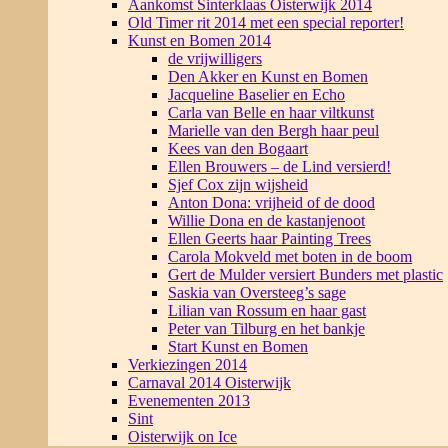
Aankomst Sinterklaas Oisterwijk 2014
Old Timer rit 2014 met een special reporter!
Kunst en Bomen 2014
de vrijwilligers
Den Akker en Kunst en Bomen
Jacqueline Baselier en Echo
Carla van Belle en haar viltkunst
Marielle van den Bergh haar peul
Kees van den Bogaart
Ellen Brouwers – de Lind versierd!
Sjef Cox zijn wijsheid
Anton Dona: vrijheid of de dood
Willie Dona en de kastanjenoot
Ellen Geerts haar Painting Trees
Carola Mokveld met boten in de boom
Gert de Mulder versiert Bunders met plastic
Saskia van Oversteeg’s sage
Lilian van Rossum en haar gast
Peter van Tilburg en het bankje
Start Kunst en Bomen
Verkiezingen 2014
Carnaval 2014 Oisterwijk
Evenementen 2013
Sint
Oisterwijk on Ice