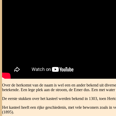
Over de herkomst van de naam is wel een en ander bekend uit diverse b
betekende. Een lege plek aan de stroom, de Emer dus. Een met water 
De eerste stukken over het kasteel werden bekend in 1303, toen Herto
Het kasteel heeft een rijke geschiedenis, met vele bewoners zoals in
(1895).