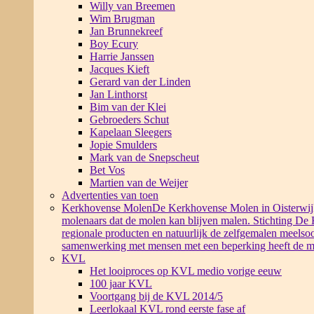
Willy van Breemen
Wim Brugman
Jan Brunnekreef
Boy Ecury
Harrie Janssen
Jacques Kieft
Gerard van der Linden
Jan Linthorst
Bim van der Klei
Gebroeders Schut
Kapelaan Sleegers
Jopie Smulders
Mark van de Snepscheut
Bet Vos
Martien van de Weijer
Advertenties van toen
Kerkhovense Molen
De Kerkhovense Molen in Oisterwijk i
molenaars dat de molen kan blijven malen. Stichting De
regionale producten en natuurlijk de zelfgemalen meelsoo
samenwerking met mensen met een beperking heeft de m
KVL
Het looiproces op KVL medio vorige eeuw
100 jaar KVL
Voortgang bij de KVL 2014/5
Leerlokaal KVL rond eerste fase af