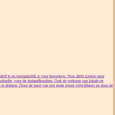
rijf is en toegankelijk is voor bezoekers. Nog altijd zorgen onze
ubsidie, voor de instandhouding. Ook de verkoop van lokale en
 te dekken. Door de inzet van een grote groep vrijwilligers en door de