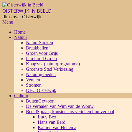
Skip
to
OISTERWIJK IN BEELD
content
films over Oisterwijk
Primary
Menu
Navigation
Home
Menu
Natuur
NatuurStreken
Braakballen!
Groen voor Grijs
Parel in ’t Groen
Knapzak (natuurprogramma)
Groenste Stad Verkiezing
Natuurgebieden
Vennen
Stromen
DEC Oisterwijk
Cultuur
BuitenGewoon
De verhalen van Wim van de Wouw
BeeldSpraak, kunstenaars vertellen hun verhaal
Lucy Bex
Hans van Eerd
Katrien van Hettema