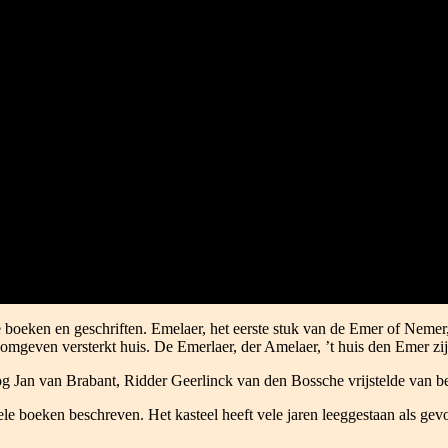
oeken en geschriften. Emelaer, het eerste stuk van de Emer of Nemer, h
omgeven versterkt huis. De Emerlaer, der Amelaer, ’t huis den Emer zi
g Jan van Brabant, Ridder Geerlinck van den Bossche vrijstelde van be
 vele boeken beschreven. Het kasteel heeft vele jaren leeggestaan als 