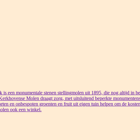
s een monumentale stenen stellingmolen uit 1895, die nog altijd in bed
 Kerkhovense Molen draagt zorg, met uitsluitend beperkte monumentens
rten en onbespoten groenten en fruit uit eigen tuin helpen om de kosten
olen ook een winkel.