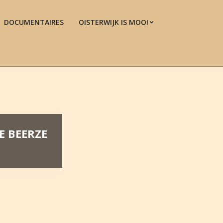
DOCUMENTAIRES
OISTERWIJK IS MOOI
Prim
Navi
Men
E BEERZE