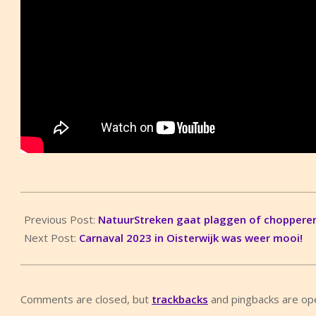
2023-
02-
Previous Post:
NatuurStreken gaat plaggen of choppere
14
Next Post:
Carnaval 2023 in Oisterwijk was weer mooi!
Comments are closed, but
trackbacks
and pingbacks are op