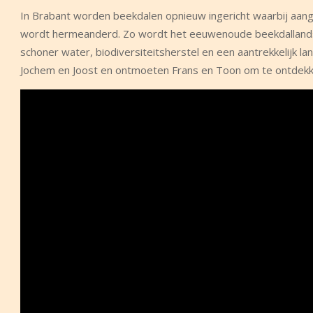
In Brabant worden beekdalen opnieuw ingericht waarbij aa
wordt hermeanderd. Zo wordt het eeuwenoude beekdallandscha
schoner water, biodiversiteitsherstel en een aantrekkelijk
Jochem en Joost en ontmoeten Frans en Toon om te ontdekke