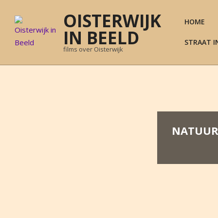
Skip
OISTERWIJK
to
HOME
content
IN BEELD
STRAAT I
films over Oisterwijk
NATUURS