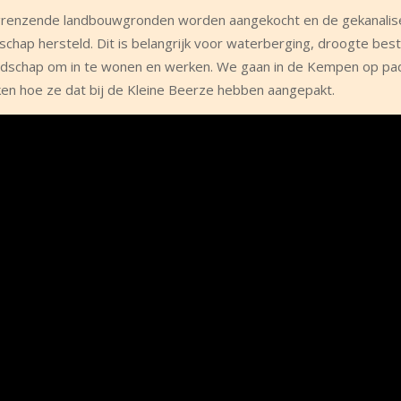
ngrenzende landbouwgronden worden aangekocht en de gekanalis
p hersteld. Dit is belangrijk voor waterberging, droogte bestr
 landschap om in te wonen en werken. We gaan in de Kempen op p
n hoe ze dat bij de Kleine Beerze hebben aangepakt.