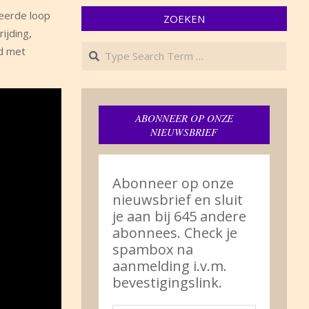
eerde loop
ZOEKEN
ijding,
Search
ad met
ABONNEER OP ONZE
NIEUWSBRIEF
Abonneer op onze
nieuwsbrief en sluit
je aan bij 645 andere
abonnees. Check je
spambox na
aanmelding i.v.m.
bevestigingslink.