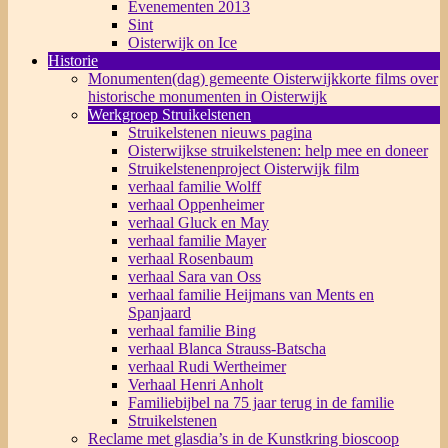
Evenementen 2013
Sint
Oisterwijk on Ice
Historie
Monumenten(dag) gemeente Oisterwijk
korte films over
historische monumenten in Oisterwijk
Werkgroep Struikelstenen
Struikelstenen nieuws pagina
Oisterwijkse struikelstenen: help mee en doneer
Struikelstenenproject Oisterwijk film
verhaal familie Wolff
verhaal Oppenheimer
verhaal Gluck en May
verhaal familie Mayer
verhaal Rosenbaum
verhaal Sara van Oss
verhaal familie Heijmans van Ments en
Spanjaard
verhaal familie Bing
verhaal Blanca Strauss-Batscha
verhaal Rudi Wertheimer
Verhaal Henri Anholt
Familiebijbel na 75 jaar terug in de familie
Struikelstenen
Reclame met glasdia’s in de Kunstkring bioscoop