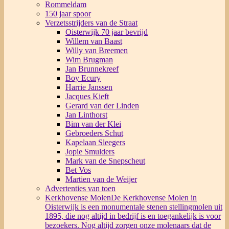
Rommeldam
150 jaar spoor
Verzetsstrijders van de Straat
Oisterwijk 70 jaar bevrijd
Willem van Baast
Willy van Breemen
Wim Brugman
Jan Brunnekreef
Boy Ecury
Harrie Janssen
Jacques Kieft
Gerard van der Linden
Jan Linthorst
Bim van der Klei
Gebroeders Schut
Kapelaan Sleegers
Jopie Smulders
Mark van de Snepscheut
Bet Vos
Martien van de Weijer
Advertenties van toen
Kerkhovense Molen
De Kerkhovense Molen in
Oisterwijk is een monumentale stenen stellingmolen uit
1895, die nog altijd in bedrijf is en toegankelijk is voor
bezoekers. Nog altijd zorgen onze molenaars dat de