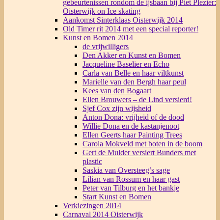
gebeurtenissen rondom de ijsbaan bij Piet Plezier:
Oisterwijk on Ice skating
Aankomst Sinterklaas Oisterwijk 2014
Old Timer rit 2014 met een special reporter!
Kunst en Bomen 2014
de vrijwilligers
Den Akker en Kunst en Bomen
Jacqueline Baselier en Echo
Carla van Belle en haar viltkunst
Marielle van den Bergh haar peul
Kees van den Bogaart
Ellen Brouwers – de Lind versierd!
Sjef Cox zijn wijsheid
Anton Dona: vrijheid of de dood
Willie Dona en de kastanjenoot
Ellen Geerts haar Painting Trees
Carola Mokveld met boten in de boom
Gert de Mulder versiert Bunders met
plastic
Saskia van Oversteeg’s sage
Lilian van Rossum en haar gast
Peter van Tilburg en het bankje
Start Kunst en Bomen
Verkiezingen 2014
Carnaval 2014 Oisterwijk