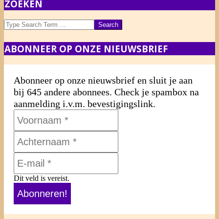
ZOEKEN
03-
01
Search
ABONNEER OP ONZE NIEUWSBRIEF
Abonneer op onze nieuwsbrief en sluit je aan
bij 645 andere abonnees. Check je spambox na
aanmelding i.v.m. bevestigingslink.
Dit veld is vereist.