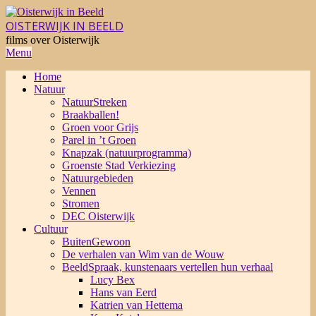
Skip
to
OISTERWIJK IN BEELD
content
films over Oisterwijk
Primary
Menu
Navigation
Home
Menu
Natuur
NatuurStreken
Braakballen!
Groen voor Grijs
Parel in ’t Groen
Knapzak (natuurprogramma)
Groenste Stad Verkiezing
Natuurgebieden
Vennen
Stromen
DEC Oisterwijk
Cultuur
BuitenGewoon
De verhalen van Wim van de Wouw
BeeldSpraak, kunstenaars vertellen hun verhaal
Lucy Bex
Hans van Eerd
Katrien van Hettema