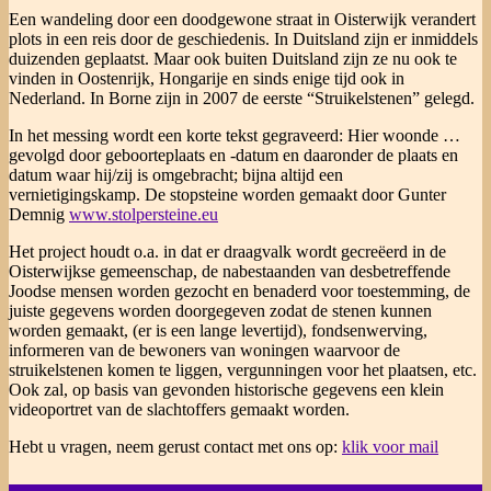
Een wandeling door een doodgewone straat in Oisterwijk verandert
plots in een reis door de geschiedenis. In Duitsland zijn er inmiddels
duizenden geplaatst. Maar ook buiten Duitsland zijn ze nu ook te
vinden in Oostenrijk, Hongarije en sinds enige tijd ook in
Nederland. In Borne zijn in 2007 de eerste “Struikelstenen” gelegd.
In het messing w
ordt een korte tekst gegraveerd: Hier woonde …
gevolgd door geboorteplaats en ‐datum en daaronder de plaats en
datum waar hij/zij is omgebracht; bijna altijd een
vernietigingskamp. De stopsteine worden gemaakt door Gunter
Demnig
www.stolpersteine.eu
Het project houdt o.a. in dat er draagvalk wordt gecreëerd in de
Oisterwijkse gemeenschap, de nabestaande
n van desbetreffende
Joodse mensen worden gezocht en benaderd voor toestemming, de
juiste gegevens worden doorgegeven zodat de stenen kunnen
worden gemaakt, (er is een lange levertijd), fondsenwerving,
informeren van de bewoners van woningen waarvoor de
struikelstenen komen te liggen, vergunningen voor het plaatsen, etc.
Ook zal, op basis van gevonden historische gegevens een klein
videoportret van de slachtoffers gemaakt worden.
Hebt u vragen, neem gerust contact met ons op:
klik voor mail
2017-