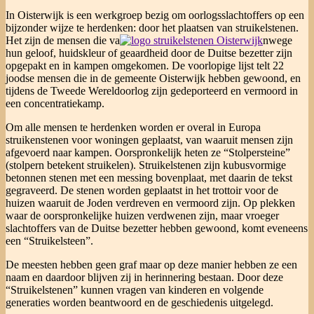
In Oisterwijk is een werkgroep bezig om oorlogsslachtoffers op een
bijzonder wijze te herdenken: door het plaatsen van struikelstenen.
Het zijn de mensen die va
nwege
hun geloof, huidskleur of geaardheid door de Duitse bezetter zijn
opgepakt en in kampen omgekomen. De voorlopige lijst telt 22
joodse mensen die in de gemeente Oisterwijk hebben gewoond, en
tijdens de Tweede Wereldoorlog zijn gedeporteerd en vermoord in
een concentratiekamp.
Om alle mensen te herdenken worden er overal in Europa
struikenstenen voor woningen geplaatst, van waaruit mensen zijn
afgevoerd naar kampen. Oorspronkelijk heten ze “Stolpersteine”
(stolpern betekent struikelen). Struikelstenen zijn kubusvormige
betonnen stenen met een messing bovenplaat, met daarin de tekst
gegraveerd. De stenen worden geplaatst in het trottoir voor de
huizen waaruit de Joden verdreven en vermoord zijn. Op plekken
waar de oorspronkelijke huizen verdwenen zijn, maar vroeger
slachtoffers van de Duitse bezetter hebben gewoond, komt eveneens
een “Struikelsteen”.
De meesten hebben geen graf maar op deze manier hebben ze een
naam en daardoor blijven zij in herinnering bestaan. Door deze
“Struikelstenen” kunnen vragen van kinderen en volgende
generaties worden beantwoord en de geschiedenis uitgelegd.