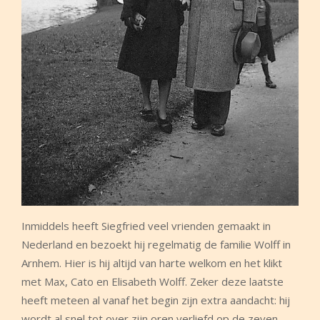
Inmiddels heeft Siegfried veel vrienden gemaakt in
Nederland en bezoekt hij regelmatig de familie Wolff in
Arnhem. Hier is hij altijd van harte welkom en het klikt
met Max, Cato en Elisabeth Wolff. Zeker deze laatste
heeft meteen al vanaf het begin zijn extra aandacht: hij
wordt al snel tot over zijn oren verliefd op de zeven