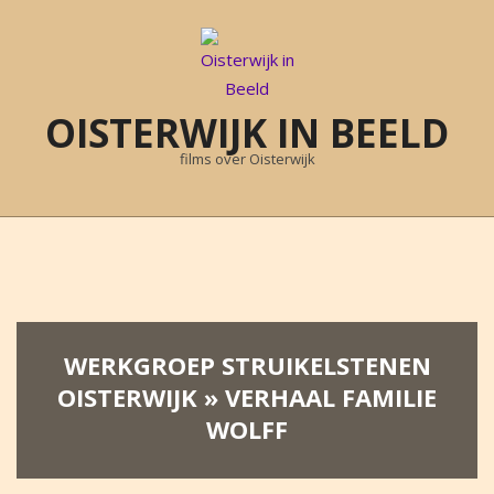
Skip
to
content
OISTERWIJK IN BEELD
films over Oisterwijk
Primary
Navigation
Menu
WERKGROEP STRUIKELSTENEN
OISTERWIJK »
VERHAAL FAMILIE
WOLFF