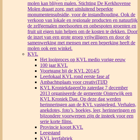
molen kan blijven malen. Stichting De Kerkhovense
Molen draagt zorg, met uitsluitend beperkte
monumentensubsidie, voor de instandhouding. Ook de
verkoop van lokale en regionale producten en natuurlijk
de zelfgemalen meelsoorten en onbespoten groenten en
fruit uit eigen tuin helpen om de kosten te dekken. Door
de inzet van een grote groep vrijwilligers en door de
samenwerking met mensen met een beperking heeft de
molen ook een winkel.
KVL
Het looiproces op KVL medio vorige eeuw
100 jaar KVL
Voortgang bij de KVL 2014/5
Leerlokaal KVL rond eerste fase af
Ambachtsplaats voor creativiTIJD
KVL Kroniekdagen
Op zaterdag 7 december
2013 organiseerde de gemeente Oisterwijk een
KVL Kroniek Dag. Op deze dag werden
herinneringen aan de KVL vastgelegd. Verhalen,
anekdotes, foto’s, boekjes, leer, herinneringen en
bijzondere voorwerpen zijn de insteek voor een
serie korte films.
Provincie koopt KVL
Leegstand
KVL leerfabriek