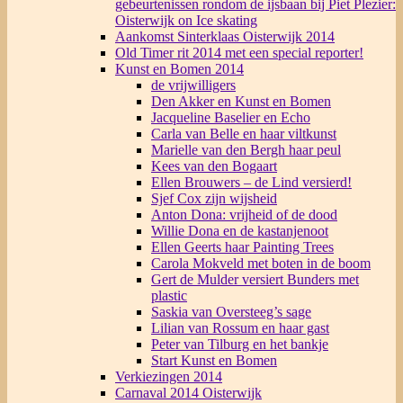
gebeurtenissen rondom de ijsbaan bij Piet Plezier:
Oisterwijk on Ice skating
Aankomst Sinterklaas Oisterwijk 2014
Old Timer rit 2014 met een special reporter!
Kunst en Bomen 2014
de vrijwilligers
Den Akker en Kunst en Bomen
Jacqueline Baselier en Echo
Carla van Belle en haar viltkunst
Marielle van den Bergh haar peul
Kees van den Bogaart
Ellen Brouwers – de Lind versierd!
Sjef Cox zijn wijsheid
Anton Dona: vrijheid of de dood
Willie Dona en de kastanjenoot
Ellen Geerts haar Painting Trees
Carola Mokveld met boten in de boom
Gert de Mulder versiert Bunders met
plastic
Saskia van Oversteeg’s sage
Lilian van Rossum en haar gast
Peter van Tilburg en het bankje
Start Kunst en Bomen
Verkiezingen 2014
Carnaval 2014 Oisterwijk