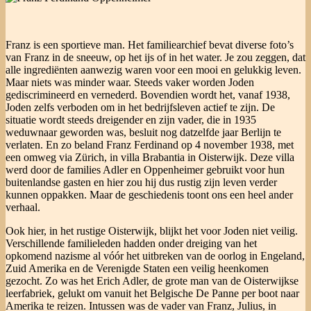
Franz is een sportieve man. Het familiearchief bevat diverse foto’s
van Franz in de sneeuw, op het ijs of in het water. Je zou zeggen, dat
alle ingrediënten aanwezig waren voor een mooi en gelukkig leven.
Maar niets was minder waar. Steeds vaker worden Joden
gediscrimineerd en vernederd. Bovendien wordt het, vanaf 1938,
Joden zelfs verboden om in het bedrijfsleven actief te zijn. De
situatie wordt steeds dreigender en zijn vader, die in 1935
weduwnaar geworden was, besluit nog datzelfde jaar Berlijn te
verlaten. En zo beland Franz Ferdinand op 4 november 1938, met
een omweg via Zürich, in villa Brabantia in Oisterwijk. Deze villa
werd door de families Adler en Oppenheimer gebruikt voor hun
buitenlandse gasten en hier zou hij dus rustig zijn leven verder
kunnen oppakken. Maar de geschiedenis toont ons een heel ander
verhaal.
Ook hier, in het rustige Oisterwijk, blijkt het voor Joden niet veilig.
Verschillende familieleden hadden onder dreiging van het
opkomend nazisme al vóór het uitbreken van de oorlog in Engeland,
Zuid Amerika en de Verenigde Staten een veilig heenkomen
gezocht. Zo was het Erich Adler, de grote man van de Oisterwijkse
leerfabriek, gelukt om vanuit het Belgische De Panne per boot naar
Amerika te reizen. Intussen was de vader van Franz, Julius, in