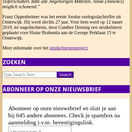
Tieferschüttert. Bitte alle Angehörigen Mitteilen. Annie (Annelies)
möglich schonend.”
Franz Oppenheimer was het eerste Joodse oorlogsslachtoffer uit
Oisterwijk. Hij werd slechts 27 jaar. Voor hem werd op 12 maart
2019, ter nagedachtenis, door Gunther Demnig een struikelsteen
geplaatst voor Huize Brabantia aan de George Perklaan 15 te
Oisterwijk.
Meer informatie over het
struikelstenenproject
.
2019-
ZOEKEN
04-
11
Search
ABONNEER OP ONZE NIEUWSBRIEF
Abonneer op onze nieuwsbrief en sluit je aan
bij 645 andere abonnees. Check je spambox na
aanmelding i.v.m. bevestigingslink.