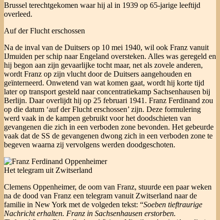
Brussel terechtgekomen waar hij al in 1939 op 65-jarige leeftijd
overleed.
Auf der Flucht erschossen
Na de inval van de Duitsers op 10 mei 1940, wil ook Franz vanuit
IJmuiden per schip naar Engeland oversteken. Alles was geregeld en
hij begon aan zijn gevaarlijke tocht maar, net als zovele anderen,
wordt Franz op zijn vlucht door de Duitsers aangehouden en
geïnterneerd. Onwetend van wat komen gaat, wordt hij korte tijd
later op transport gesteld naar concentratiekamp Sachsenhausen bij
Berlijn. Daar overlijdt hij op 25 februari 1941. Franz Ferdinand zou
op die datum ‘auf der Flucht erschossen’ zijn. Deze formulering
werd vaak in de kampen gebruikt voor het doodschieten van
gevangenen die zich in een verboden zone bevonden. Het gebeurde
vaak dat de SS de gevangenen dwong zich in een verboden zone te
begeven waarna zij vervolgens werden doodgeschoten.
Het telegram uit Zwitserland
Clemens Oppenheimer, de oom van Franz, stuurde een paar weken
na de dood van Franz een telegram vanuit Zwitserland naar de
familie in New York met de volgeden tekst: “
Soeben tieftraurige
Nachricht erhalten. Franz in Sachsenhausen erstorben.