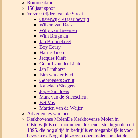
Rommeldam
150 jaar spoor
Verzetsstrijders van de Straat
Oisterwijk 70 jaar bevrijd
Willem van Baast
Willy van Breemen
Wim Brugman
Jan Brunnekreef
Boy Ecury
Harrie Janssen
Jacques Kieft
Gerard van der Linden
Jan Linthorst
Bim van der Klei
Gebroeders Schut
Kapelaan Sleegers
Jopie Smulders
Mark van de Snepscheut
Bet Vos
Martien van de Weijer
Advertenties van toen
Kerkhovense Molen
De Kerkhovense Molen in
Oisterwijk is een monumentale stenen stellingmolen uit
1895, die nog altijd in bedrijf is en toegankelijk is voor
bezoekers. Nog altijd zorgen onze molenaars dat de