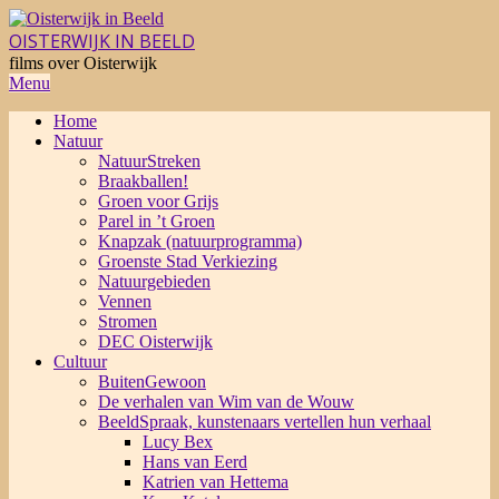
Skip
to
OISTERWIJK IN BEELD
content
films over Oisterwijk
Primary
Menu
Navigation
Home
Menu
Natuur
NatuurStreken
Braakballen!
Groen voor Grijs
Parel in ’t Groen
Knapzak (natuurprogramma)
Groenste Stad Verkiezing
Natuurgebieden
Vennen
Stromen
DEC Oisterwijk
Cultuur
BuitenGewoon
De verhalen van Wim van de Wouw
BeeldSpraak, kunstenaars vertellen hun verhaal
Lucy Bex
Hans van Eerd
Katrien van Hettema