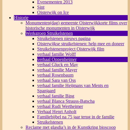
Evenementen 2013
Sint
Oisterwijk on Ice
Historie
Monumenten(dag) gemeente Oisterwijk
korte films over
historische monumenten in Oisterwijk
Werkgroep Struikelstenen
Struikelstenen nieuws pagina
Oisterwijkse struikelstenen: help mee en doneer
Struikelstenenproject Oisterwijk film
verhaal familie Wolff
verhaal Oppenheimer
verhaal Gluck en May
verhaal familie Mayer
verhaal Rosenbaum
verhaal Sara van Oss
verhaal familie Heijmans van Ments en
Spanjaard
verhaal familie Bing
verhaal Blanca Strauss-Batscha
verhaal Rudi Wertheimer
Verhaal Henri Anholt
Familiebijbel na 75 jaar terug in de familie
Struikelstenen
Reclame met glasdia’s in de Kunstkring bioscoop