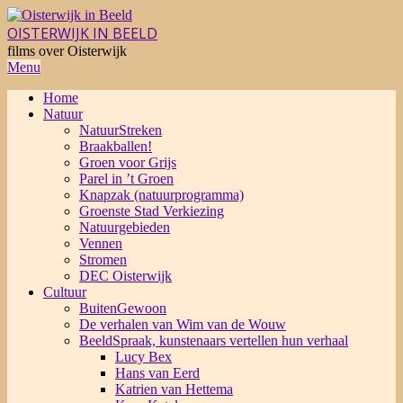
Skip
to
OISTERWIJK IN BEELD
content
films over Oisterwijk
Primary
Menu
Navigation
Home
Menu
Natuur
NatuurStreken
Braakballen!
Groen voor Grijs
Parel in ’t Groen
Knapzak (natuurprogramma)
Groenste Stad Verkiezing
Natuurgebieden
Vennen
Stromen
DEC Oisterwijk
Cultuur
BuitenGewoon
De verhalen van Wim van de Wouw
BeeldSpraak, kunstenaars vertellen hun verhaal
Lucy Bex
Hans van Eerd
Katrien van Hettema