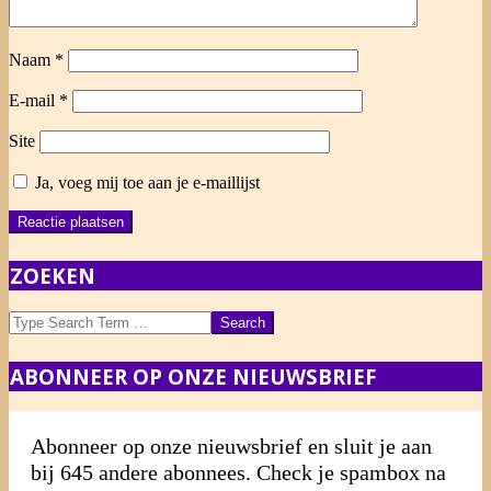
Naam
*
E-mail
*
Site
Ja, voeg mij toe aan je e-maillijst
ZOEKEN
Search
ABONNEER OP ONZE NIEUWSBRIEF
Abonneer op onze nieuwsbrief en sluit je aan
bij 645 andere abonnees. Check je spambox na