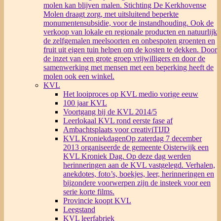
molen kan blijven malen. Stichting De Kerkhovense
Molen draagt zorg, met uitsluitend beperkte
monumentensubsidie, voor de instandhouding. Ook de
verkoop van lokale en regionale producten en natuurlijk
de zelfgemalen meelsoorten en onbespoten groenten en
fruit uit eigen tuin helpen om de kosten te dekken. Door
de inzet van een grote groep vrijwilligers en door de
samenwerking met mensen met een beperking heeft de
molen ook een winkel.
KVL
Het looiproces op KVL medio vorige eeuw
100 jaar KVL
Voortgang bij de KVL 2014/5
Leerlokaal KVL rond eerste fase af
Ambachtsplaats voor creativiTIJD
KVL Kroniekdagen
Op zaterdag 7 december
2013 organiseerde de gemeente Oisterwijk een
KVL Kroniek Dag. Op deze dag werden
herinneringen aan de KVL vastgelegd. Verhalen,
anekdotes, foto’s, boekjes, leer, herinneringen en
bijzondere voorwerpen zijn de insteek voor een
serie korte films.
Provincie koopt KVL
Leegstand
KVL leerfabriek