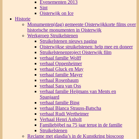
Evenementen 2013
Sint
Oisterwijk on Ice
Historie
Monumenten(dag) gemeente Oisterwijk
korte films over
historische monumenten in Oisterwijk
Werkgroep Struikelstenen
Struikelstenen nieuws pagina
Oisterwijkse struikelstenen: help mee en doneer
Struikelstenenproject Oisterwijk film
verhaal familie Wolff
verhaal Oppenheimer
verhaal Gluck en May
verhaal familie Mayer
verhaal Rosenbaum
verhaal Sara van Oss
verhaal familie Heijmans van Ments en
Spanjaard
verhaal familie Bing
verhaal Blanca Strauss-Batscha
verhaal Rudi Wertheimer
Verhaal Henri Anholt
Familiebijbel na 75 jaar terug in de familie
Struikelstenen
Reclame met glasdia’s in de Kunstkring bioscoop