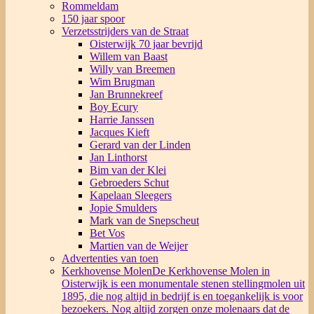
Rommeldam
150 jaar spoor
Verzetsstrijders van de Straat
Oisterwijk 70 jaar bevrijd
Willem van Baast
Willy van Breemen
Wim Brugman
Jan Brunnekreef
Boy Ecury
Harrie Janssen
Jacques Kieft
Gerard van der Linden
Jan Linthorst
Bim van der Klei
Gebroeders Schut
Kapelaan Sleegers
Jopie Smulders
Mark van de Snepscheut
Bet Vos
Martien van de Weijer
Advertenties van toen
Kerkhovense Molen
De Kerkhovense Molen in
Oisterwijk is een monumentale stenen stellingmolen uit
1895, die nog altijd in bedrijf is en toegankelijk is voor
bezoekers. Nog altijd zorgen onze molenaars dat de