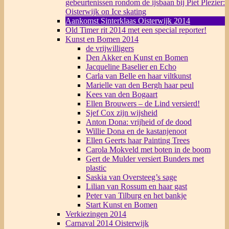
gebeurtenissen rondom de ijsbaan bij Piet Plezier:
Oisterwijk on Ice skating
Aankomst Sinterklaas Oisterwijk 2014
Old Timer rit 2014 met een special reporter!
Kunst en Bomen 2014
de vrijwilligers
Den Akker en Kunst en Bomen
Jacqueline Baselier en Echo
Carla van Belle en haar viltkunst
Marielle van den Bergh haar peul
Kees van den Bogaart
Ellen Brouwers – de Lind versierd!
Sjef Cox zijn wijsheid
Anton Dona: vrijheid of de dood
Willie Dona en de kastanjenoot
Ellen Geerts haar Painting Trees
Carola Mokveld met boten in de boom
Gert de Mulder versiert Bunders met
plastic
Saskia van Oversteeg’s sage
Lilian van Rossum en haar gast
Peter van Tilburg en het bankje
Start Kunst en Bomen
Verkiezingen 2014
Carnaval 2014 Oisterwijk