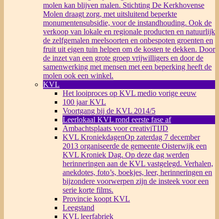
molen kan blijven malen. Stichting De Kerkhovense
Molen draagt zorg, met uitsluitend beperkte
monumentensubsidie, voor de instandhouding. Ook de
verkoop van lokale en regionale producten en natuurlijk
de zelfgemalen meelsoorten en onbespoten groenten en
fruit uit eigen tuin helpen om de kosten te dekken. Door
de inzet van een grote groep vrijwilligers en door de
samenwerking met mensen met een beperking heeft de
molen ook een winkel.
KVL
Het looiproces op KVL medio vorige eeuw
100 jaar KVL
Voortgang bij de KVL 2014/5
Leerlokaal KVL rond eerste fase af
Ambachtsplaats voor creativiTIJD
KVL Kroniekdagen
Op zaterdag 7 december
2013 organiseerde de gemeente Oisterwijk een
KVL Kroniek Dag. Op deze dag werden
herinneringen aan de KVL vastgelegd. Verhalen,
anekdotes, foto’s, boekjes, leer, herinneringen en
bijzondere voorwerpen zijn de insteek voor een
serie korte films.
Provincie koopt KVL
Leegstand
KVL leerfabriek