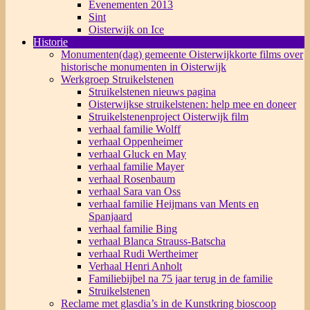
Evenementen 2013
Sint
Oisterwijk on Ice
Historie
Monumenten(dag) gemeente Oisterwijk
korte films over
historische monumenten in Oisterwijk
Werkgroep Struikelstenen
Struikelstenen nieuws pagina
Oisterwijkse struikelstenen: help mee en doneer
Struikelstenenproject Oisterwijk film
verhaal familie Wolff
verhaal Oppenheimer
verhaal Gluck en May
verhaal familie Mayer
verhaal Rosenbaum
verhaal Sara van Oss
verhaal familie Heijmans van Ments en
Spanjaard
verhaal familie Bing
verhaal Blanca Strauss-Batscha
verhaal Rudi Wertheimer
Verhaal Henri Anholt
Familiebijbel na 75 jaar terug in de familie
Struikelstenen
Reclame met glasdia’s in de Kunstkring bioscoop