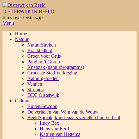
Skip
to
OISTERWIJK IN BEELD
content
films over Oisterwijk
Primary
Menu
Navigation
Home
Menu
Natuur
NatuurStreken
Braakballen!
Groen voor Grijs
Parel in ’t Groen
Knapzak (natuurprogramma)
Groenste Stad Verkiezing
Natuurgebieden
Vennen
Stromen
DEC Oisterwijk
Cultuur
BuitenGewoon
De verhalen van Wim van de Wouw
BeeldSpraak, kunstenaars vertellen hun verhaal
Lucy Bex
Hans van Eerd
Katrien van Hettema