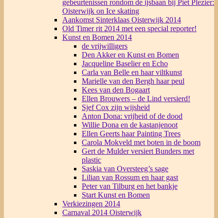
gebeurtenissen rondom de ijsbaan bij Piet Plezier:
Oisterwijk on Ice skating
Aankomst Sinterklaas Oisterwijk 2014
Old Timer rit 2014 met een special reporter!
Kunst en Bomen 2014
de vrijwilligers
Den Akker en Kunst en Bomen
Jacqueline Baselier en Echo
Carla van Belle en haar viltkunst
Marielle van den Bergh haar peul
Kees van den Bogaart
Ellen Brouwers – de Lind versierd!
Sjef Cox zijn wijsheid
Anton Dona: vrijheid of de dood
Willie Dona en de kastanjenoot
Ellen Geerts haar Painting Trees
Carola Mokveld met boten in de boom
Gert de Mulder versiert Bunders met
plastic
Saskia van Oversteeg’s sage
Lilian van Rossum en haar gast
Peter van Tilburg en het bankje
Start Kunst en Bomen
Verkiezingen 2014
Carnaval 2014 Oisterwijk