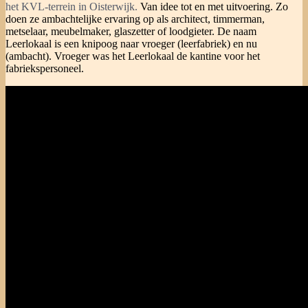
het KVL-terrein in Oisterwijk.
Van idee tot en met uitvoering. Zo
doen ze ambachtelijke ervaring op als architect, timmerman,
metselaar, meubelmaker, glaszetter of loodgieter. De naam
Leerlokaal is een knipoog naar vroeger (leerfabriek) en nu
(ambacht). Vroeger was het Leerlokaal de kantine voor het
fabriekspersoneel.