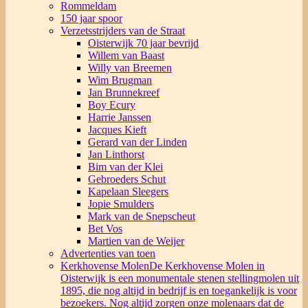
Rommeldam
150 jaar spoor
Verzetsstrijders van de Straat
Oisterwijk 70 jaar bevrijd
Willem van Baast
Willy van Breemen
Wim Brugman
Jan Brunnekreef
Boy Ecury
Harrie Janssen
Jacques Kieft
Gerard van der Linden
Jan Linthorst
Bim van der Klei
Gebroeders Schut
Kapelaan Sleegers
Jopie Smulders
Mark van de Snepscheut
Bet Vos
Martien van de Weijer
Advertenties van toen
Kerkhovense Molen
De Kerkhovense Molen in
Oisterwijk is een monumentale stenen stellingmolen uit
1895, die nog altijd in bedrijf is en toegankelijk is voor
bezoekers. Nog altijd zorgen onze molenaars dat de