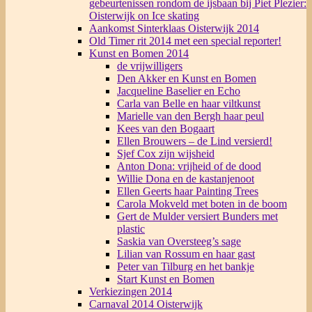
gebeurtenissen rondom de ijsbaan bij Piet Plezier:
Oisterwijk on Ice skating
Aankomst Sinterklaas Oisterwijk 2014
Old Timer rit 2014 met een special reporter!
Kunst en Bomen 2014
de vrijwilligers
Den Akker en Kunst en Bomen
Jacqueline Baselier en Echo
Carla van Belle en haar viltkunst
Marielle van den Bergh haar peul
Kees van den Bogaart
Ellen Brouwers – de Lind versierd!
Sjef Cox zijn wijsheid
Anton Dona: vrijheid of de dood
Willie Dona en de kastanjenoot
Ellen Geerts haar Painting Trees
Carola Mokveld met boten in de boom
Gert de Mulder versiert Bunders met
plastic
Saskia van Oversteeg’s sage
Lilian van Rossum en haar gast
Peter van Tilburg en het bankje
Start Kunst en Bomen
Verkiezingen 2014
Carnaval 2014 Oisterwijk