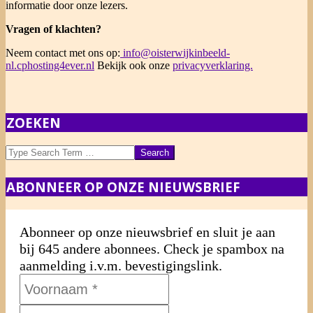
informatie door onze lezers.
Vragen of klachten?
Neem contact met ons op:
info@oisterwijkinbeeld-
nl.cphosting4ever.nl
Bekijk ook onze
privacyverklaring.
2018-
ZOEKEN
12-
05
Search
ABONNEER OP ONZE NIEUWSBRIEF
Abonneer op onze nieuwsbrief en sluit je aan
bij 645 andere abonnees. Check je spambox na
aanmelding i.v.m. bevestigingslink.