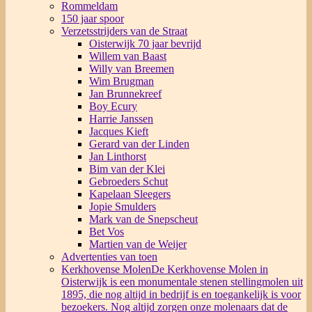
Rommeldam
150 jaar spoor
Verzetsstrijders van de Straat
Oisterwijk 70 jaar bevrijd
Willem van Baast
Willy van Breemen
Wim Brugman
Jan Brunnekreef
Boy Ecury
Harrie Janssen
Jacques Kieft
Gerard van der Linden
Jan Linthorst
Bim van der Klei
Gebroeders Schut
Kapelaan Sleegers
Jopie Smulders
Mark van de Snepscheut
Bet Vos
Martien van de Weijer
Advertenties van toen
Kerkhovense Molen
De Kerkhovense Molen in
Oisterwijk is een monumentale stenen stellingmolen uit
1895, die nog altijd in bedrijf is en toegankelijk is voor
bezoekers. Nog altijd zorgen onze molenaars dat de