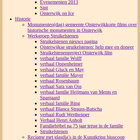
Evenementen 2013
Sint
Oisterwijk on Ice
Historie
Monumenten(dag) gemeente Oisterwijk
korte films over
historische monumenten in Oisterwijk
Werkgroep Struikelstenen
Struikelstenen nieuws pagina
Oisterwijkse struikelstenen: help mee en doneer
Struikelstenenproject Oisterwijk film
verhaal familie Wolff
verhaal Oppenheimer
verhaal Gluck en May
verhaal familie Mayer
verhaal Rosenbaum
verhaal Sara van Oss
verhaal familie Heijmans van Ments en
Spanjaard
verhaal familie Bing
verhaal Blanca Strauss-Batscha
verhaal Rudi Wertheimer
Verhaal Henri Anholt
Familiebijbel na 75 jaar terug in de familie
Struikelstenen
Reclame met glasdia’s in de Kunstkring bioscoop