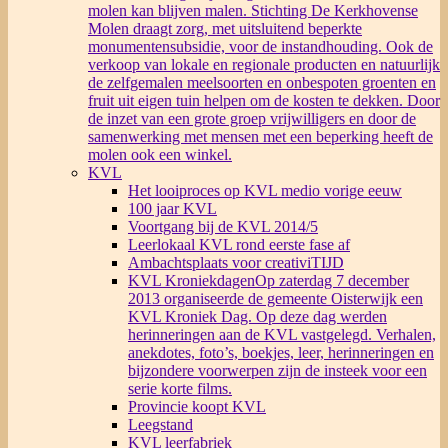
molen kan blijven malen. Stichting De Kerkhovense
Molen draagt zorg, met uitsluitend beperkte
monumentensubsidie, voor de instandhouding. Ook de
verkoop van lokale en regionale producten en natuurlijk
de zelfgemalen meelsoorten en onbespoten groenten en
fruit uit eigen tuin helpen om de kosten te dekken. Door
de inzet van een grote groep vrijwilligers en door de
samenwerking met mensen met een beperking heeft de
molen ook een winkel.
KVL
Het looiproces op KVL medio vorige eeuw
100 jaar KVL
Voortgang bij de KVL 2014/5
Leerlokaal KVL rond eerste fase af
Ambachtsplaats voor creativiTIJD
KVL Kroniekdagen
Op zaterdag 7 december
2013 organiseerde de gemeente Oisterwijk een
KVL Kroniek Dag. Op deze dag werden
herinneringen aan de KVL vastgelegd. Verhalen,
anekdotes, foto’s, boekjes, leer, herinneringen en
bijzondere voorwerpen zijn de insteek voor een
serie korte films.
Provincie koopt KVL
Leegstand
KVL leerfabriek