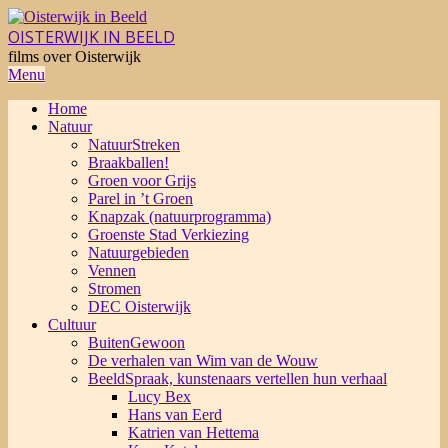
Skip
to
OISTERWIJK IN BEELD
content
films over Oisterwijk
Primary
Menu
Navigation
Home
Menu
Natuur
NatuurStreken
Braakballen!
Groen voor Grijs
Parel in ’t Groen
Knapzak (natuurprogramma)
Groenste Stad Verkiezing
Natuurgebieden
Vennen
Stromen
DEC Oisterwijk
Cultuur
BuitenGewoon
De verhalen van Wim van de Wouw
BeeldSpraak, kunstenaars vertellen hun verhaal
Lucy Bex
Hans van Eerd
Katrien van Hettema