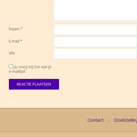
Naam
*
E-mail
*
Site
Ja, voeg mij toe aan je
e-maillijst
Contact
Doelstellin