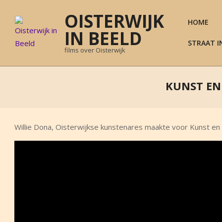
Skip
OISTERWIJK
to
HOME
content
IN BEELD
STRAAT I
films over Oisterwijk
KUNST EN
Willie Dona, Oisterwijkse kunstenares maakte voor Kunst en