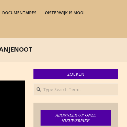
DOCUMENTAIRES
OISTERWIJK IS MOOI
Prim
Navi
Men
TANJENOOT
ZOEKEN
Search
ABONNEER OP ONZE
NIEUWSBRIEF