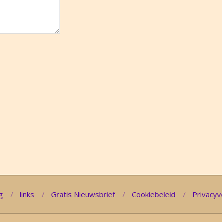
g
links
Gratis Nieuwsbrief
Cookiebeleid
Privacyv