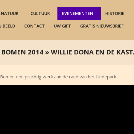
NATUUR
CULTUUR
EVENEMENTEN
HISTORIE
N BEELD
CONTACT
UW GIFT
GRATIS NIEUWSBRIEF
 BOMEN 2014 »
WILLIE DONA EN DE KAS
 Bomen een prachtig werk aan de rand van het Lindepark.