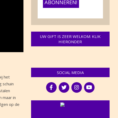
UW GIFT IS ZEER WELKOM: KLIK
HIERONDER
SOCIAL MEDIA
ij het
 schuin
stalen
n maar in
olgen op de
NIEUWS