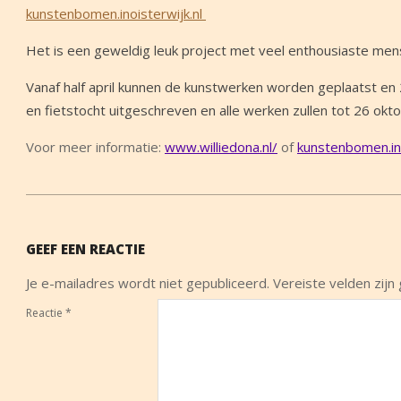
kunstenbomen.inoisterwijk.nl
Het is een geweldig leuk project met veel enthousiaste men
Vanaf half april kunnen de kunstwerken worden geplaatst en 
en fietstocht uitgeschreven en alle werken zullen tot 26 oktob
Voor meer informatie:
www.williedona.nl/
of
kunstenbomen.ino
2014-
05-
GEEF EEN REACTIE
27
Je e-mailadres wordt niet gepubliceerd.
Vereiste velden zij
Reactie
*