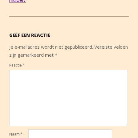
mulder/
2014-
05-
GEEF EEN REACTIE
01
Je e-mailadres wordt niet gepubliceerd.
Vereiste velden
zijn gemarkeerd met
*
Reactie
*
Naam
*