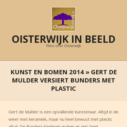
Skip
to
content
OISTERWIJK IN BEELD
films over Oisterwijk
Primary
Navigation
KUNST EN BOMEN 2014 »
GERT DE
Menu
MULDER VERSIERT BUNDERS MET
PLASTIC
Gert de Mulder is een opvallende kunstenaar. Altijd in de
weer met keramiek, maar nu heel bewust met plastic
afval. De Bunders kinderen maken er iets heel