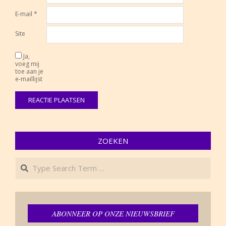
E-mail
*
Site
Ja,
voeg mij
toe aan je
e-maillijst
ZOEKEN
Search
ABONNEER OP ONZE NIEUWSBRIEF