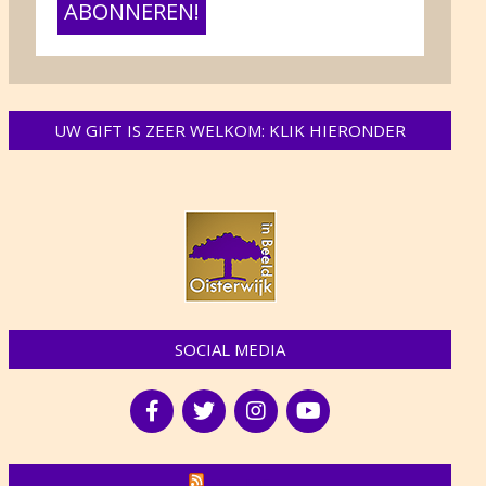
UW GIFT IS ZEER WELKOM: KLIK HIERONDER
SOCIAL MEDIA
NIEUWS