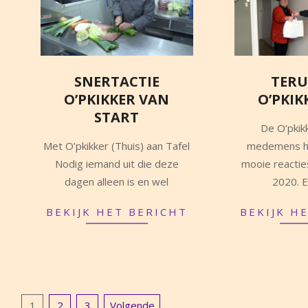
SNERTACTIE
TERU
O’PKIKKER VAN
O’PKIK
START
2021-
De O’pkik
2021-
01-
Met O’pkikker (Thuis) aan Tafel
medemens he
01-
05
Nodig iemand uit die deze
mooie reactie
07
dagen alleen is en wel
2020. E
BEKIJK HET BERICHT
BEKIJK H
BERICHTEN
1
2
3
Volgende