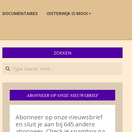
DOCUMENTAIRES
OISTERWIJK IS MOOI
Prim
Navi
Men
ZOEKEN
Search
ABONNEER OP ONZE NIEUWSBRIEF
Abonneer op onze nieuwsbrief
en sluit je aan bij 645 andere
abonnees. Check je spambox na