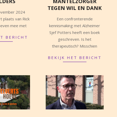
LDERS
MANTELZORGER
TEGEN WIL EN DANK
november 2024
2023-
rt plaats van Rick
Een confronterende
12-
j leven mee met
kennismaking met Alzheimer
09
Sjef Potters heeft een boek
ET BERICHT
geschreven. Is het
therapeutisch? Misschien
BEKIJK HET BERICHT