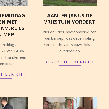
TIEMIDDAG
AANLEG JANUS DE
EN MET
VRIESTUIN VORDERT
NVERLIES
2021-
nus de Vries, hoofdonderwijzer
 MEE!
04-
van beroep, was decennialang
06
gmiddag 21
het gezicht van Nieuwsklok. Hij
021 van 14.00-
overleed op
 in Tiliander een
BEKIJK HET BERICHT
tiemiddag:
ET BERICHT