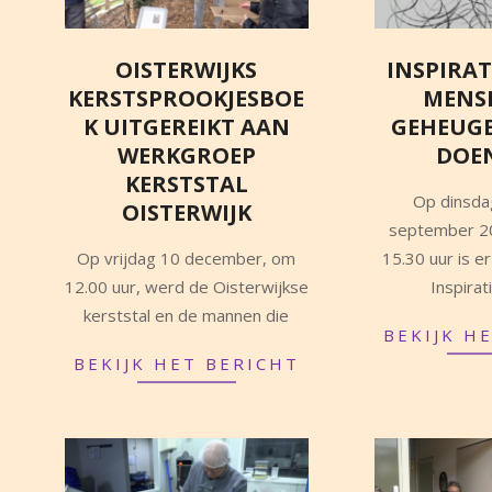
OISTERWIJKS
INSPIRA
KERSTSPROOKJESBOE
MENS
K UITGEREIKT AAN
GEHEUGE
WERKGROEP
DOEN
KERSTSTAL
2021-
Op dinsda
OISTERWIJK
09-
september 2
2021-
01
Op vrijdag 10 december, om
15.30 uur is er
12-
12.00 uur, werd de Oisterwijkse
Inspira
10
kerststal en de mannen die
BEKIJK H
BEKIJK HET BERICHT