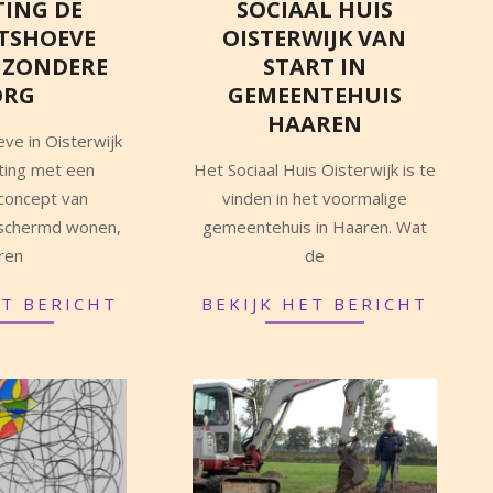
TING DE
SOCIAAL HUIS
TSHOEVE
OISTERWIJK VAN
IJZONDERE
START IN
ORG
GEMEENTEHUIS
HAAREN
ve in Oisterwijk
2022-
hting met een
Het Sociaal Huis Oisterwijk is te
03-
 concept van
vinden in het voormalige
13
beschermd wonen,
gemeentehuis in Haaren. Wat
eren
de
ET BERICHT
BEKIJK HET BERICHT