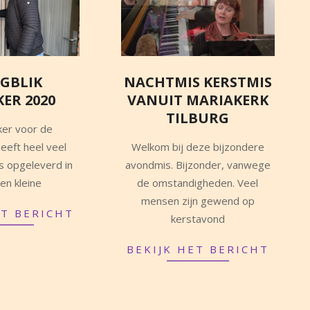
GBLIK
NACHTMIS KERSTMIS
KER 2020
VANUIT MARIAKERK
TILBURG
ker voor de
2020-
eft heel veel
Welkom bij deze bijzondere
12-
s opgeleverd in
avondmis. Bijzonder, vanwege
24
en kleine
de omstandigheden. Veel
mensen zijn gewend op
ET BERICHT
kerstavond
BEKIJK HET BERICHT