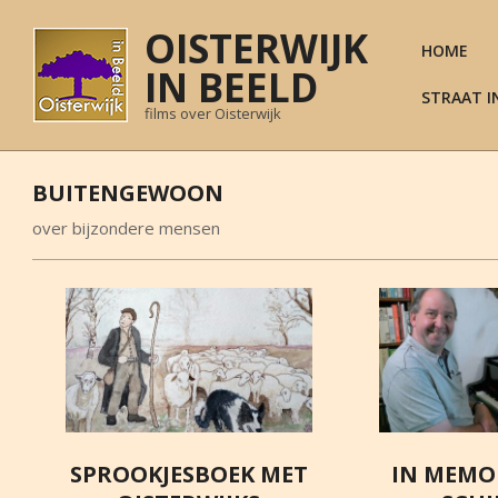
Skip
OISTERWIJK
to
HOME
content
IN BEELD
STRAAT I
films over Oisterwijk
BUITENGEWOON
over bijzondere mensen
SPROOKJESBOEK MET
IN MEMO