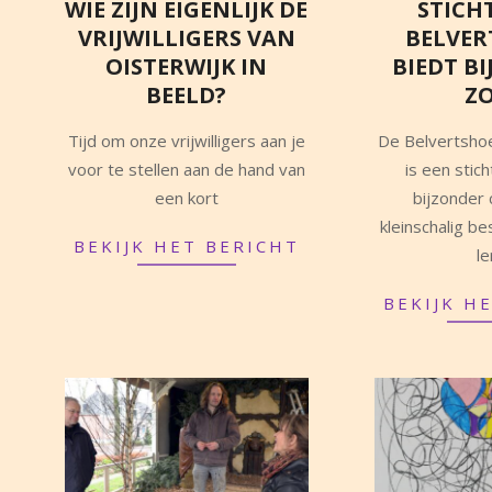
WIE ZIJN EIGENLIJK DE
STICH
VRIJWILLIGERS VAN
BELVER
OISTERWIJK IN
BIEDT B
BEELD?
Z
2023-
2022-
Tijd om onze vrijwilligers aan je
De Belvertshoe
10-
10-
voor te stellen aan de hand van
is een stic
23
22
een kort
bijzonder
kleinschalig 
BEKIJK HET BERICHT
l
BEKIJK H