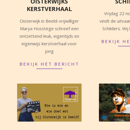
OISTERWIJKS
SCHI
KERSTVERHAAL
2024-
Vrijdag 22 
2025-
11-
Oisterwijk in Beeld-vrijwilliger
vindt de uitvaa
10-
20
Marya Hüsstege schreef een
Schilders. Wi
20
ontzettend leuk, eigentijds en
BEKIJK H
eigenwijs kerstverhaal voor
jong
BEKIJK HET BERICHT