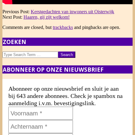
2020-
Previous Post:
Kerstgedachten van inwoners uit Oisterwijk
12-
Next Post:
Haaren, gij zijt welkom!
24
Comments are closed, but
trackbacks
and pingbacks are open.
ZOEKEN
Search
ABONNEER OP ONZE NIEUWSBRIEF
Abonneer op onze nieuwsbrief en sluit je aan
bij 643 andere abonnees. Check je spambox na
aanmelding i.v.m. bevestigingslink.