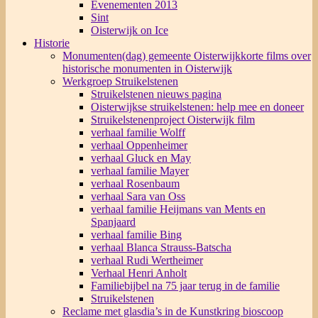
Evenementen 2013
Sint
Oisterwijk on Ice
Historie
Monumenten(dag) gemeente Oisterwijk
korte films over
historische monumenten in Oisterwijk
Werkgroep Struikelstenen
Struikelstenen nieuws pagina
Oisterwijkse struikelstenen: help mee en doneer
Struikelstenenproject Oisterwijk film
verhaal familie Wolff
verhaal Oppenheimer
verhaal Gluck en May
verhaal familie Mayer
verhaal Rosenbaum
verhaal Sara van Oss
verhaal familie Heijmans van Ments en
Spanjaard
verhaal familie Bing
verhaal Blanca Strauss-Batscha
verhaal Rudi Wertheimer
Verhaal Henri Anholt
Familiebijbel na 75 jaar terug in de familie
Struikelstenen
Reclame met glasdia’s in de Kunstkring bioscoop