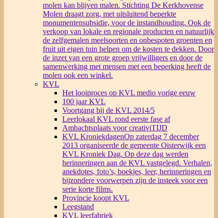
molen kan blijven malen. Stichting De Kerkhovense
Molen draagt zorg, met uitsluitend beperkte
monumentensubsidie, voor de instandhouding. Ook de
verkoop van lokale en regionale producten en natuurlijk
de zelfgemalen meelsoorten en onbespoten groenten en
fruit uit eigen tuin helpen om de kosten te dekken. Door
de inzet van een grote groep vrijwilligers en door de
samenwerking met mensen met een beperking heeft de
molen ook een winkel.
KVL
Het looiproces op KVL medio vorige eeuw
100 jaar KVL
Voortgang bij de KVL 2014/5
Leerlokaal KVL rond eerste fase af
Ambachtsplaats voor creativiTIJD
KVL Kroniekdagen
Op zaterdag 7 december
2013 organiseerde de gemeente Oisterwijk een
KVL Kroniek Dag. Op deze dag werden
herinneringen aan de KVL vastgelegd. Verhalen,
anekdotes, foto’s, boekjes, leer, herinneringen en
bijzondere voorwerpen zijn de insteek voor een
serie korte films.
Provincie koopt KVL
Leegstand
KVL leerfabriek