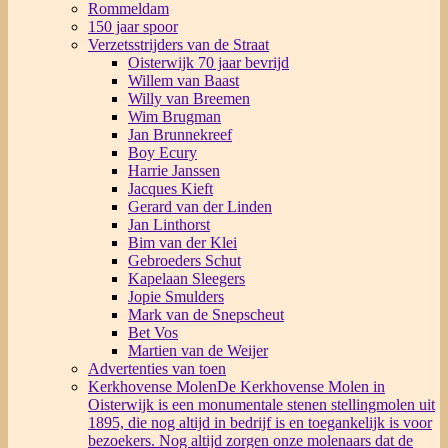
Rommeldam
150 jaar spoor
Verzetsstrijders van de Straat
Oisterwijk 70 jaar bevrijd
Willem van Baast
Willy van Breemen
Wim Brugman
Jan Brunnekreef
Boy Ecury
Harrie Janssen
Jacques Kieft
Gerard van der Linden
Jan Linthorst
Bim van der Klei
Gebroeders Schut
Kapelaan Sleegers
Jopie Smulders
Mark van de Snepscheut
Bet Vos
Martien van de Weijer
Advertenties van toen
Kerkhovense Molen
De Kerkhovense Molen in
Oisterwijk is een monumentale stenen stellingmolen uit
1895, die nog altijd in bedrijf is en toegankelijk is voor
bezoekers. Nog altijd zorgen onze molenaars dat de