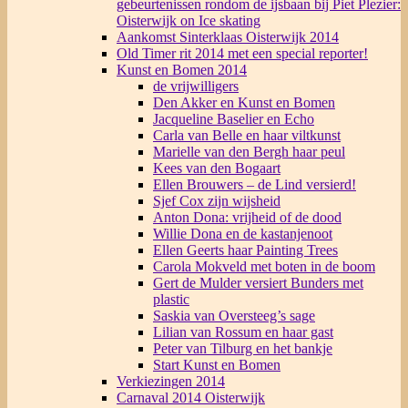
gebeurtenissen rondom de ijsbaan bij Piet Plezier:
Oisterwijk on Ice skating
Aankomst Sinterklaas Oisterwijk 2014
Old Timer rit 2014 met een special reporter!
Kunst en Bomen 2014
de vrijwilligers
Den Akker en Kunst en Bomen
Jacqueline Baselier en Echo
Carla van Belle en haar viltkunst
Marielle van den Bergh haar peul
Kees van den Bogaart
Ellen Brouwers – de Lind versierd!
Sjef Cox zijn wijsheid
Anton Dona: vrijheid of de dood
Willie Dona en de kastanjenoot
Ellen Geerts haar Painting Trees
Carola Mokveld met boten in de boom
Gert de Mulder versiert Bunders met
plastic
Saskia van Oversteeg’s sage
Lilian van Rossum en haar gast
Peter van Tilburg en het bankje
Start Kunst en Bomen
Verkiezingen 2014
Carnaval 2014 Oisterwijk