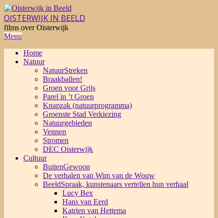
Skip
to
OISTERWIJK IN BEELD
content
films over Oisterwijk
Primary
Menu
Navigation
Home
Menu
Natuur
NatuurStreken
Braakballen!
Groen voor Grijs
Parel in ’t Groen
Knapzak (natuurprogramma)
Groenste Stad Verkiezing
Natuurgebieden
Vennen
Stromen
DEC Oisterwijk
Cultuur
BuitenGewoon
De verhalen van Wim van de Wouw
BeeldSpraak, kunstenaars vertellen hun verhaal
Lucy Bex
Hans van Eerd
Katrien van Hettema