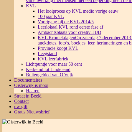
samenwerking met mensen met een beperking heeft de m
KVL
Het looiproces op KVL medio vorige eeuw
100 jaar KVL
Voortgang bij de KVL 2014/5
Leerlokaal KVL rond eerste fase af
Ambachtsplaats voor creativiTIJD
KVL Kroniekdagen
Op zaterdag 7 december 2013 
anekdotes, foto’s, boekjes, leer, herinneringen en 
Provincie koopt KVL
Leegstand
KVL leerfabriek
Lichtpuntje voor maar 50 cent
Kerkeind tot Linde eind
Buitengebied van O’wijk
Documentaires
Oisterwijk is mooi
Haaren
Straat in Beeld
Contact
uw gift
Gratis Nieuwsbrief