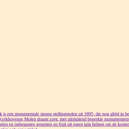
s een monumentale stenen stellingmolen uit 1895, die nog altijd in bed
 Kerkhovense Molen draagt zorg, met uitsluitend beperkte monumentens
rten en onbespoten groenten en fruit uit eigen tuin helpen om de kosten