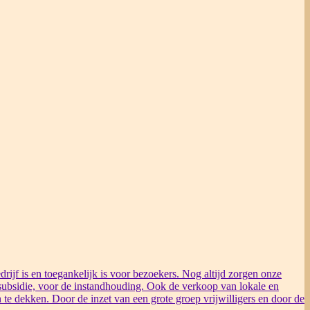
rijf is en toegankelijk is voor bezoekers. Nog altijd zorgen onze
ubsidie, voor de instandhouding. Ook de verkoop van lokale en
 te dekken. Door de inzet van een grote groep vrijwilligers en door de