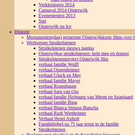
Verkiezingen 2014
Carnaval 2014 Oisterwijk
Evenementen 2013
Sint
Oisterwijk on Ice
Historie
Monumenten(dag) gemeente Oisterwijk
korte films over
Werkgroep Struikelstenen
Struikelstenen nieuws pagina
Oisterwijkse struikelstenen: help mee en doneer
Struikelstenenproject Oisterwijk film
verhaal familie Wolff
verhaal Oppenheimer
verhaal Gluck en May
verhaal familie Mayer
verhaal Rosenbaum
verhaal Sara van Oss
verhaal familie Heijmans van Ments en Spanjaard
verhaal familie Bing
verhaal Blanca Strauss-Batscha
verhaal Rudi Wertheimer
Verhaal Henri Anholt
Familiebijbel na 75 jaar terug in de familie
Struikelstenen
Reclame met glasdia’s in de Kunstkring bioscoop