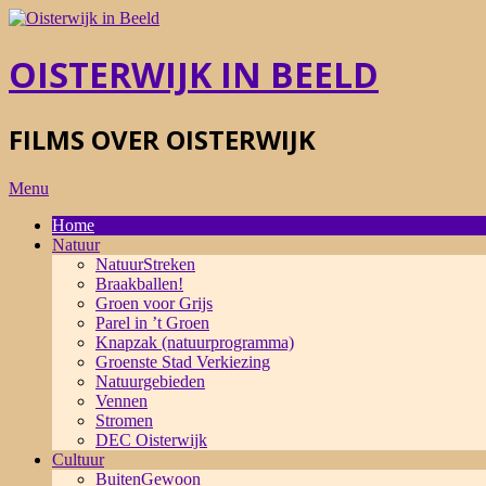
Skip
to
content
OISTERWIJK IN BEELD
FILMS OVER OISTERWIJK
Primary
Menu
Navigation
Home
Menu
Natuur
NatuurStreken
Braakballen!
Groen voor Grijs
Parel in ’t Groen
Knapzak (natuurprogramma)
Groenste Stad Verkiezing
Natuurgebieden
Vennen
Stromen
DEC Oisterwijk
Cultuur
BuitenGewoon