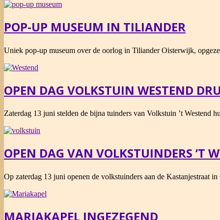
POP-UP MUSEUM IN TILIANDER
2026-
Uniek pop-up museum over de oorlog in Tiliander Oisterwijk, opgeze
07-
27
OPEN DAG VOLKSTUIN WESTEND DR
2026-
Zaterdag 13 juni stelden de bijna tuinders van Volkstuin ’t Westend h
06-
13
OPEN DAG VAN VOLKSTUINDERS ’T 
2026-
Op zaterdag 13 juni openen de volkstuinders aan de Kastanjestraat in
05-
25
MARIAKAPEL INGEZEGEND