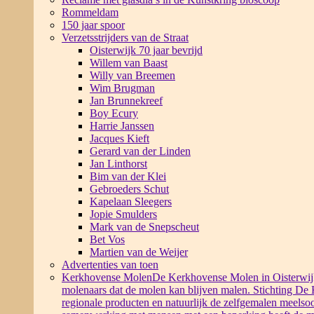
Rommeldam
150 jaar spoor
Verzetsstrijders van de Straat
Oisterwijk 70 jaar bevrijd
Willem van Baast
Willy van Breemen
Wim Brugman
Jan Brunnekreef
Boy Ecury
Harrie Janssen
Jacques Kieft
Gerard van der Linden
Jan Linthorst
Bim van der Klei
Gebroeders Schut
Kapelaan Sleegers
Jopie Smulders
Mark van de Snepscheut
Bet Vos
Martien van de Weijer
Advertenties van toen
Kerkhovense Molen
De Kerkhovense Molen in Oisterwijk i
molenaars dat de molen kan blijven malen. Stichting De
regionale producten en natuurlijk de zelfgemalen meelsoo