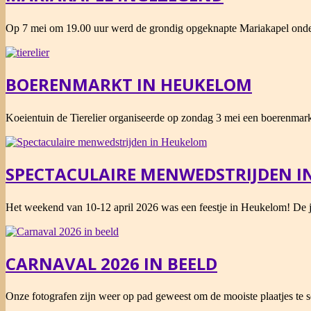
2026-
Op 7 mei om 19.00 uur werd de grondig opgeknapte Mariakapel onder 
05-
07
BOERENMARKT IN HEUKELOM
2026-
Koeientuin de Tierelier organiseerde op zondag 3 mei een boerenmar
05-
03
SPECTACULAIRE MENWEDSTRIJDEN I
2026-
Het weekend van 10-12 april 2026 was een feestje in Heukelom! De j
04-
12
CARNAVAL 2026 IN BEELD
2026-
Onze fotografen zijn weer op pad geweest om de mooiste plaatjes te s
02-