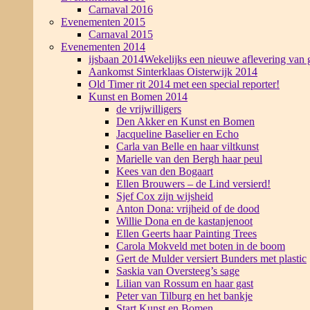
Carnaval 2016
Evenementen 2015
Carnaval 2015
Evenementen 2014
ijsbaan 2014
Wekelijks een nieuwe aflevering van g
Aankomst Sinterklaas Oisterwijk 2014
Old Timer rit 2014 met een special reporter!
Kunst en Bomen 2014
de vrijwilligers
Den Akker en Kunst en Bomen
Jacqueline Baselier en Echo
Carla van Belle en haar viltkunst
Marielle van den Bergh haar peul
Kees van den Bogaart
Ellen Brouwers – de Lind versierd!
Sjef Cox zijn wijsheid
Anton Dona: vrijheid of de dood
Willie Dona en de kastanjenoot
Ellen Geerts haar Painting Trees
Carola Mokveld met boten in de boom
Gert de Mulder versiert Bunders met plastic
Saskia van Oversteeg’s sage
Lilian van Rossum en haar gast
Peter van Tilburg en het bankje
Start Kunst en Bomen