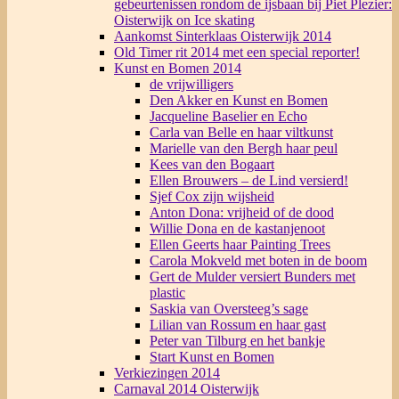
gebeurtenissen rondom de ijsbaan bij Piet Plezier:
Oisterwijk on Ice skating
Aankomst Sinterklaas Oisterwijk 2014
Old Timer rit 2014 met een special reporter!
Kunst en Bomen 2014
de vrijwilligers
Den Akker en Kunst en Bomen
Jacqueline Baselier en Echo
Carla van Belle en haar viltkunst
Marielle van den Bergh haar peul
Kees van den Bogaart
Ellen Brouwers – de Lind versierd!
Sjef Cox zijn wijsheid
Anton Dona: vrijheid of de dood
Willie Dona en de kastanjenoot
Ellen Geerts haar Painting Trees
Carola Mokveld met boten in de boom
Gert de Mulder versiert Bunders met
plastic
Saskia van Oversteeg’s sage
Lilian van Rossum en haar gast
Peter van Tilburg en het bankje
Start Kunst en Bomen
Verkiezingen 2014
Carnaval 2014 Oisterwijk