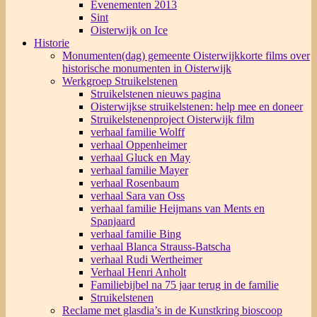
Evenementen 2013
Sint
Oisterwijk on Ice
Historie
Monumenten(dag) gemeente Oisterwijk
korte films over
historische monumenten in Oisterwijk
Werkgroep Struikelstenen
Struikelstenen nieuws pagina
Oisterwijkse struikelstenen: help mee en doneer
Struikelstenenproject Oisterwijk film
verhaal familie Wolff
verhaal Oppenheimer
verhaal Gluck en May
verhaal familie Mayer
verhaal Rosenbaum
verhaal Sara van Oss
verhaal familie Heijmans van Ments en
Spanjaard
verhaal familie Bing
verhaal Blanca Strauss-Batscha
verhaal Rudi Wertheimer
Verhaal Henri Anholt
Familiebijbel na 75 jaar terug in de familie
Struikelstenen
Reclame met glasdia’s in de Kunstkring bioscoop