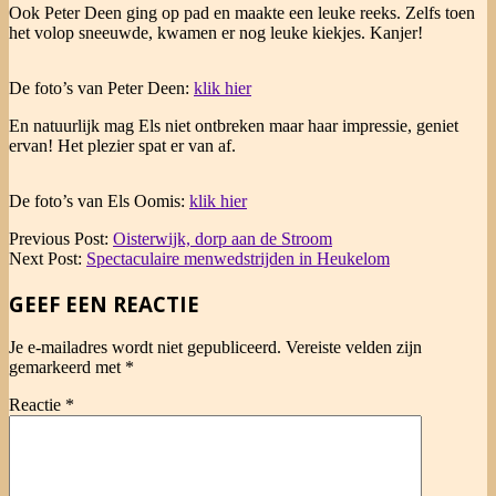
Ook Peter Deen ging op pad en maakte een leuke reeks. Zelfs toen
het volop sneeuwde, kwamen er nog leuke kiekjes. Kanjer!
De foto’s van Peter Deen:
klik hier
En natuurlijk mag Els niet ontbreken maar haar impressie, geniet
ervan! Het plezier spat er van af.
De foto’s van Els Oomis:
klik hier
2026-
Previous Post:
Oisterwijk, dorp aan de Stroom
02-
Next Post:
Spectaculaire menwedstrijden in Heukelom
16
GEEF EEN REACTIE
Je e-mailadres wordt niet gepubliceerd.
Vereiste velden zijn
gemarkeerd met
*
Reactie
*