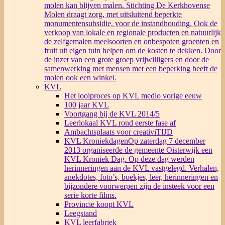
molen kan blijven malen. Stichting De Kerkhovense
Molen draagt zorg, met uitsluitend beperkte
monumentensubsidie, voor de instandhouding. Ook de
verkoop van lokale en regionale producten en natuurlijk
de zelfgemalen meelsoorten en onbespoten groenten en
fruit uit eigen tuin helpen om de kosten te dekken. Door
de inzet van een grote groep vrijwilligers en door de
samenwerking met mensen met een beperking heeft de
molen ook een winkel.
KVL
Het looiproces op KVL medio vorige eeuw
100 jaar KVL
Voortgang bij de KVL 2014/5
Leerlokaal KVL rond eerste fase af
Ambachtsplaats voor creativiTIJD
KVL Kroniekdagen
Op zaterdag 7 december
2013 organiseerde de gemeente Oisterwijk een
KVL Kroniek Dag. Op deze dag werden
herinneringen aan de KVL vastgelegd. Verhalen,
anekdotes, foto’s, boekjes, leer, herinneringen en
bijzondere voorwerpen zijn de insteek voor een
serie korte films.
Provincie koopt KVL
Leegstand
KVL leerfabriek