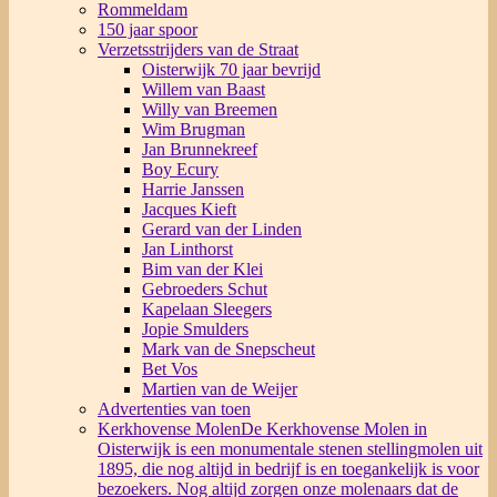
Rommeldam
150 jaar spoor
Verzetsstrijders van de Straat
Oisterwijk 70 jaar bevrijd
Willem van Baast
Willy van Breemen
Wim Brugman
Jan Brunnekreef
Boy Ecury
Harrie Janssen
Jacques Kieft
Gerard van der Linden
Jan Linthorst
Bim van der Klei
Gebroeders Schut
Kapelaan Sleegers
Jopie Smulders
Mark van de Snepscheut
Bet Vos
Martien van de Weijer
Advertenties van toen
Kerkhovense Molen
De Kerkhovense Molen in
Oisterwijk is een monumentale stenen stellingmolen uit
1895, die nog altijd in bedrijf is en toegankelijk is voor
bezoekers. Nog altijd zorgen onze molenaars dat de