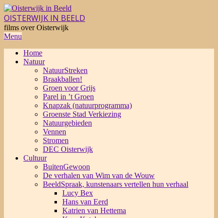
Skip
to
OISTERWIJK IN BEELD
content
films over Oisterwijk
Primary
Menu
Navigation
Home
Menu
Natuur
NatuurStreken
Braakballen!
Groen voor Grijs
Parel in ’t Groen
Knapzak (natuurprogramma)
Groenste Stad Verkiezing
Natuurgebieden
Vennen
Stromen
DEC Oisterwijk
Cultuur
BuitenGewoon
De verhalen van Wim van de Wouw
BeeldSpraak, kunstenaars vertellen hun verhaal
Lucy Bex
Hans van Eerd
Katrien van Hettema