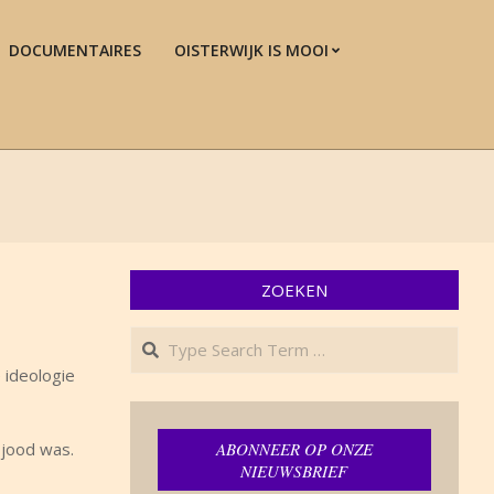
DOCUMENTAIRES
OISTERWIJK IS MOOI
Prim
Navi
Men
ZOEKEN
Search
 ideologie
jood was.
ABONNEER OP ONZE
NIEUWSBRIEF