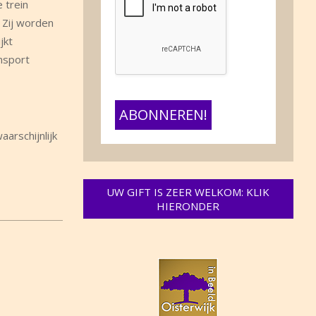
 trein
 Zij worden
jkt
nsport
arschijnlijk
UW GIFT IS ZEER WELKOM: KLIK
HIERONDER