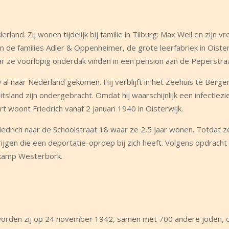
and. Zij wonen tijdelijk bij familie in Tilburg: Max Weil en zijn v
n de families Adler & Oppenheimer, de grote leerfabriek in Oister
 ze voorlopig onderdak vinden in een pension aan de Peperstraa
9 al naar Nederland gekomen. Hij verblijft in het Zeehuis te Berge
tsland zijn ondergebracht. Omdat hij waarschijnlijk een infectiezi
t woont Friedrich vanaf 2 januari 1940 in Oisterwijk.
riedrich naar de Schoolstraat 18 waar ze 2,5 jaar wonen. Totdat z
gen die een deportatie-oproep bij zich heeft. Volgens opdracht 
 kamp Westerbork.
 worden zij op 24 november 1942, samen met 700 andere joden, 