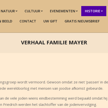
NATUUR
CULTUUR
EVENEMENTEN
HISTORIE
N BEELD
CONTACT
UW GIFT
GRATIS NIEUWSBRIEF
VERHAAL FAMILIE MAYER
olkingsgroep wordt vermoord. Gewoon omdat ze niet ‘passen’ in de
tweede wereldoorlog met mensen van joodse afkomst gebeurde.
n de vele joden wiens eindbestemming werd bepaald omdat hij 
n Friedrich werden het slachtoffer van de jodenvervolging.