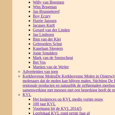
Willy van Breemen
Wim Brugman
Jan Brunnekreef
Boy Ecury
Harrie Janssen
Jacques Kieft
Gerard van der Linden
Jan Linthorst
Bim van der Klei
Gebroeders Schut
Kapelaan Sleegers
Jopie Smulders
Mark van de Snepscheut
Bet Vos
Martien van de Weijer
Advertenties van toen
Kerkhovense Molen
De Kerkhovense Molen in Oisterwijk i
molenaars dat de molen kan blijven malen. Stichting De
regionale producten en natuurlijk de zelfgemalen meelsoo
samenwerking met mensen met een beperking heeft de m
KVL
Het looiproces op KVL medio vorige eeuw
100 jaar KVL
Voortgang bij de KVL 2014/5
Leerlokaal KVL rond eerste fase af