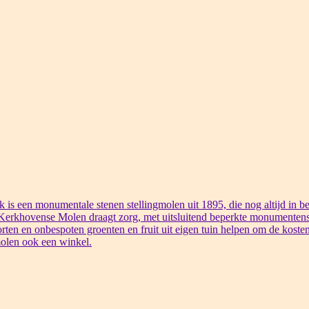
s een monumentale stenen stellingmolen uit 1895, die nog altijd in bed
 Kerkhovense Molen draagt zorg, met uitsluitend beperkte monumentens
rten en onbespoten groenten en fruit uit eigen tuin helpen om de kosten
olen ook een winkel.