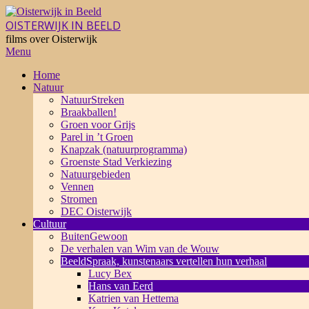
Skip
to
OISTERWIJK IN BEELD
content
films over Oisterwijk
Primary
Menu
Navigation
Home
Menu
Natuur
NatuurStreken
Braakballen!
Groen voor Grijs
Parel in ’t Groen
Knapzak (natuurprogramma)
Groenste Stad Verkiezing
Natuurgebieden
Vennen
Stromen
DEC Oisterwijk
Cultuur
BuitenGewoon
De verhalen van Wim van de Wouw
BeeldSpraak, kunstenaars vertellen hun verhaal
Lucy Bex
Hans van Eerd
Katrien van Hettema