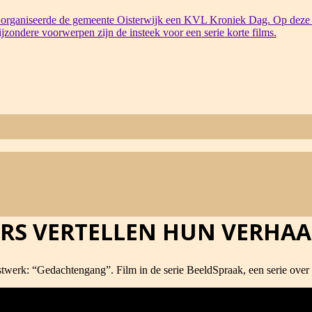
organiseerde de gemeente Oisterwijk een KVL Kroniek Dag. Op deze 
bijzondere voorwerpen zijn de insteek voor een serie korte films.
RS VERTELLEN HUN VERHAA
werk: “Gedachtengang”. Film in de serie BeeldSpraak, een serie over