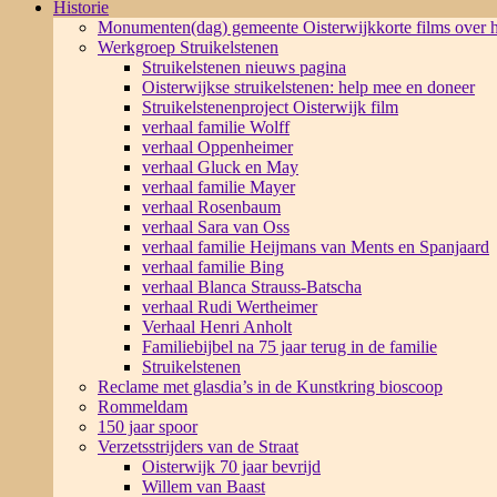
Historie
Monumenten(dag) gemeente Oisterwijk
korte films over
Werkgroep Struikelstenen
Struikelstenen nieuws pagina
Oisterwijkse struikelstenen: help mee en doneer
Struikelstenenproject Oisterwijk film
verhaal familie Wolff
verhaal Oppenheimer
verhaal Gluck en May
verhaal familie Mayer
verhaal Rosenbaum
verhaal Sara van Oss
verhaal familie Heijmans van Ments en Spanjaard
verhaal familie Bing
verhaal Blanca Strauss-Batscha
verhaal Rudi Wertheimer
Verhaal Henri Anholt
Familiebijbel na 75 jaar terug in de familie
Struikelstenen
Reclame met glasdia’s in de Kunstkring bioscoop
Rommeldam
150 jaar spoor
Verzetsstrijders van de Straat
Oisterwijk 70 jaar bevrijd
Willem van Baast