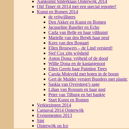
Aankomst Sinterklaas Oisterwijk 2014
Old Timer rit 2014 met een special reporter!
Kunst en Bomen 2014
de vrijwilligers
Den Akker en Kunst en Bomen
Jacqueline Baselier en Echo
Carla van Belle en haar viltkunst
Marielle van den Bergh haar peul
Kees van den Bogaart
Ellen Brouwers – de Lind versierd!
Sjef Cox zijn wijsheid
Anton Dona: vrijheid of de dood
Willie Dona en de kastanjenoot
Ellen Geerts haar Painting Trees
Carola Mokveld met boten in de boom
Gert de Mulder versiert Bunders met plastic
Saskia van Oversteeg’s sage
Lilian van Rossum en haar gast
Peter van Tilburg en het bankje
Start Kunst en Bomen
Verkiezingen 2014
Carnaval 2014 Oisterwijk
Evenementen 2013
Sint
Oisterwijk on Ice