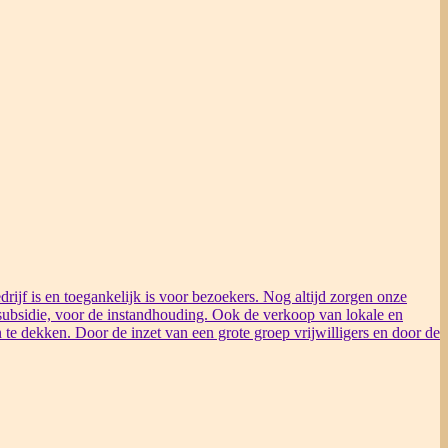
rijf is en toegankelijk is voor bezoekers. Nog altijd zorgen onze
ubsidie, voor de instandhouding. Ook de verkoop van lokale en
 te dekken. Door de inzet van een grote groep vrijwilligers en door de