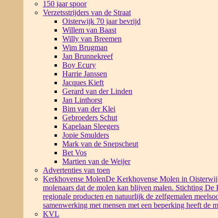
150 jaar spoor
Verzetsstrijders van de Straat
Oisterwijk 70 jaar bevrijd
Willem van Baast
Willy van Breemen
Wim Brugman
Jan Brunnekreef
Boy Ecury
Harrie Janssen
Jacques Kieft
Gerard van der Linden
Jan Linthorst
Bim van der Klei
Gebroeders Schut
Kapelaan Sleegers
Jopie Smulders
Mark van de Snepscheut
Bet Vos
Martien van de Weijer
Advertenties van toen
Kerkhovense Molen
De Kerkhovense Molen in Oisterwijk i
molenaars dat de molen kan blijven malen. Stichting De
regionale producten en natuurlijk de zelfgemalen meelsoo
samenwerking met mensen met een beperking heeft de m
KVL