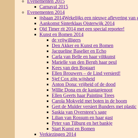
Evenementen 2015
Carnaval 2015
Evenementen 2014
ijsbaan 2014
Wekelijks een nieuwe aflevering van g
Aankomst Sinterklaas Oisterwijk 2014
Old Timer rit 2014 met een special reporter!
Kunst en Bomen 2014
de vrijwilligers
Den Akker en Kunst en Bomen
Jacqueline Baselier en Echo
Carla van Belle en haar viltkunst
Marielle van den Bergh haar peul
Kees van den Bogaart
Ellen Brouwers – de Lind versierd!
Sjef Cox zijn wijsheid
Anton Dona: vrijheid of de dood
Willie Dona en de kastanjenoot
Ellen Geerts haar Painting Trees
Carola Mokveld met boten in de boom
Gert de Mulder versiert Bunders met plastic
Saskia van Oversteeg’s sage
Lilian van Rossum en haar gast
Peter van Tilburg en het bankje
Start Kunst en Bomen
Verkiezingen 2014