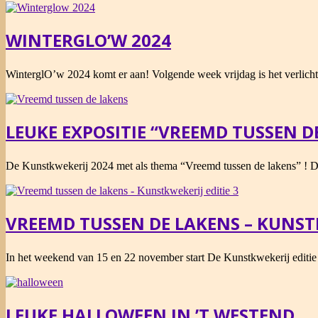
WINTERGLO’W 2024
2024-
WinterglO’w 2024 komt er aan! Volgende week vrijdag is het verlic
12-
06
LEUKE EXPOSITIE “VREEMD TUSSEN D
2024-
De Kunstkwekerij 2024 met als thema “Vreemd tussen de lakens” ! De 
11-
15
VREEMD TUSSEN DE LAKENS – KUNSTK
2024-
In het weekend van 15 en 22 november start De Kunstkwekerij editie 
11-
02
LEUKE HALLOWEEN IN ’T WESTEND