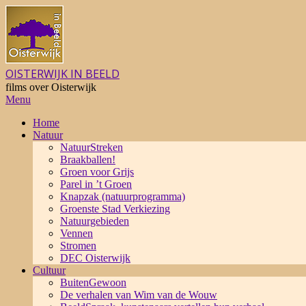
Skip
to
content
OISTERWIJK IN BEELD
films over Oisterwijk
Primary
Menu
Navigation
Home
Menu
Natuur
NatuurStreken
Braakballen!
Groen voor Grijs
Parel in ’t Groen
Knapzak (natuurprogramma)
Groenste Stad Verkiezing
Natuurgebieden
Vennen
Stromen
DEC Oisterwijk
Cultuur
BuitenGewoon
De verhalen van Wim van de Wouw