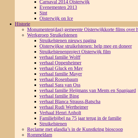
Carnaval 2014 Oisterwijk
Evenementen 2013
Sint
Oisterwijk on Ice
Historie
Monumenten(dag) gemeente Oisterwijk
korte films over
Werkgroep Struikelstenen
Struikelstenen nieuws pagina
Oisterwijkse struikelstenen: help mee en doneer
Struikelstenenproject Oisterwijk film
verhaal familie Wolff
verhaal Oppenheimer
verhaal Gluck en May
verhaal familie Mayer
verhaal Rosenbaum
verhaal Sara van Oss
verhaal familie Heijmans van Ments en Spanjaard
verhaal familie Bing
verhaal Blanca Strauss-Batscha
verhaal Rudi Wertheimer
Verhaal Henri Anholt
Familiebijbel na 75 jaar terug in de familie
Struikelstenen
Reclame met glasdia’s in de Kunstkring bioscoop
Rommeldam