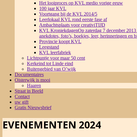
Het looiproces op KVL medio vorige eeuw
100 jaar KVL
Voortgang bij de KVL 2014/5
Leerlokaal KVL rond eerste fase af
Ambachtsplaats voor creativiTIJD
KVL Kroniekdagen
Op zaterdag 7 december 2013 
anekdotes, foto’s, boekjes, leer, herinneringen en 
Provincie koopt KVL
Leegstand
KVL leerfabriek
Lichtpuntje voor maar 50 cent
Kerkeind tot Linde eind
Buitengebied van O’wijk
Documentaires
Oisterwijk is mooi
Haaren
Straat in Beeld
Contact
uw gift
Gratis Nieuwsbrief
EVENEMENTEN 2024