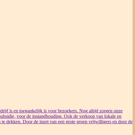
rijf is en toegankelijk is voor bezoekers. Nog altijd zorgen onze
ubsidie, voor de instandhouding. Ook de verkoop van lokale en
 te dekken. Door de inzet van een grote groep vrijwilligers en door de