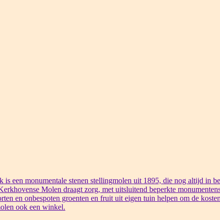
s een monumentale stenen stellingmolen uit 1895, die nog altijd in bed
 Kerkhovense Molen draagt zorg, met uitsluitend beperkte monumentens
rten en onbespoten groenten en fruit uit eigen tuin helpen om de kosten
olen ook een winkel.