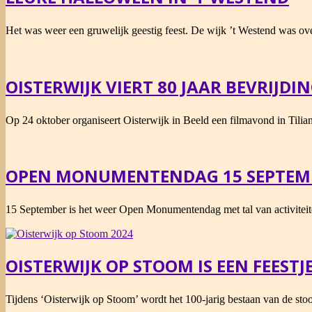
2024-
Het was weer een gruwelijk geestig feest. De wijk ’t Westend was 
10-
27
OISTERWIJK VIERT 80 JAAR BEVRIJDI
2024-
Op 24 oktober organiseert Oisterwijk in Beeld een filmavond in Tilia
09-
16
OPEN MONUMENTENDAG 15 SEPTEMB
2024-
15 September is het weer Open Monumentendag met tal van activiteite
09-
10
OISTERWIJK OP STOOM IS EEN FEESTJE
2024-
Tijdens ‘Oisterwijk op Stoom’ wordt het 100-jarig bestaan van de st
09-