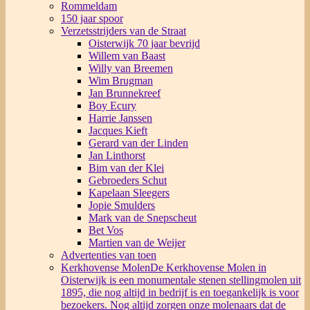
Rommeldam
150 jaar spoor
Verzetsstrijders van de Straat
Oisterwijk 70 jaar bevrijd
Willem van Baast
Willy van Breemen
Wim Brugman
Jan Brunnekreef
Boy Ecury
Harrie Janssen
Jacques Kieft
Gerard van der Linden
Jan Linthorst
Bim van der Klei
Gebroeders Schut
Kapelaan Sleegers
Jopie Smulders
Mark van de Snepscheut
Bet Vos
Martien van de Weijer
Advertenties van toen
Kerkhovense Molen
De Kerkhovense Molen in
Oisterwijk is een monumentale stenen stellingmolen uit
1895, die nog altijd in bedrijf is en toegankelijk is voor
bezoekers. Nog altijd zorgen onze molenaars dat de