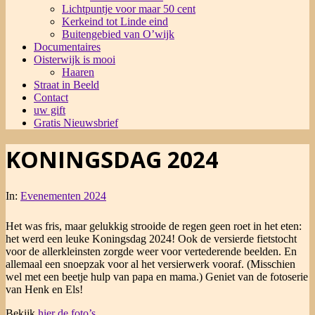
Lichtpuntje voor maar 50 cent
Kerkeind tot Linde eind
Buitengebied van O’wijk
Documentaires
Oisterwijk is mooi
Haaren
Straat in Beeld
Contact
uw gift
Gratis Nieuwsbrief
KONINGSDAG 2024
In:
Evenementen 2024
Het was fris, maar gelukkig strooide de regen geen roet in het eten:
het werd een leuke Koningsdag 2024! Ook de versierde fietstocht
voor de allerkleinsten zorgde weer voor vertederende beelden. En
allemaal een snoepzak voor al het versierwerk vooraf. (Misschien
wel met een beetje hulp van papa en mama.) Geniet van de fotoserie
van Henk en Els!
Bekijk
hier de foto’s