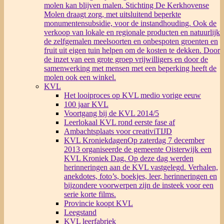
molen kan blijven malen. Stichting De Kerkhovense
Molen draagt zorg, met uitsluitend beperkte
monumentensubsidie, voor de instandhouding. Ook de
verkoop van lokale en regionale producten en natuurlijk
de zelfgemalen meelsoorten en onbespoten groenten en
fruit uit eigen tuin helpen om de kosten te dekken. Door
de inzet van een grote groep vrijwilligers en door de
samenwerking met mensen met een beperking heeft de
molen ook een winkel.
KVL
Het looiproces op KVL medio vorige eeuw
100 jaar KVL
Voortgang bij de KVL 2014/5
Leerlokaal KVL rond eerste fase af
Ambachtsplaats voor creativiTIJD
KVL Kroniekdagen
Op zaterdag 7 december
2013 organiseerde de gemeente Oisterwijk een
KVL Kroniek Dag. Op deze dag werden
herinneringen aan de KVL vastgelegd. Verhalen,
anekdotes, foto’s, boekjes, leer, herinneringen en
bijzondere voorwerpen zijn de insteek voor een
serie korte films.
Provincie koopt KVL
Leegstand
KVL leerfabriek