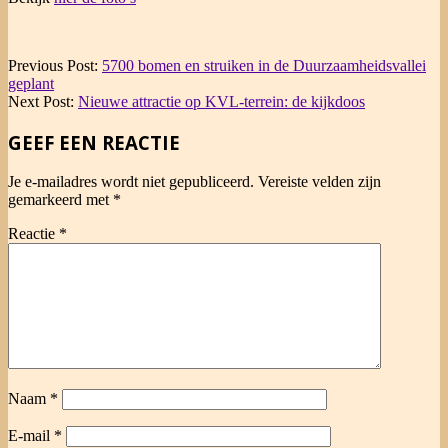
2024-
Previous Post:
5700 bomen en struiken in de Duurzaamheidsvallei
04-
geplant
27
Next Post:
Nieuwe attractie op KVL-terrein: de kijkdoos
GEEF EEN REACTIE
Je e-mailadres wordt niet gepubliceerd.
Vereiste velden zijn
gemarkeerd met
*
Reactie
*
Naam
*
E-mail
*