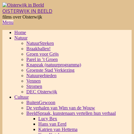
Skip
to
OISTERWIJK IN BEELD
content
films over Oisterwijk
Primary
Menu
Navigation
Home
Menu
Natuur
NatuurStreken
Braakballen!
Groen voor Grijs
Parel in ’t Groen
Knapzak (natuurprogramma)
Groenste Stad Verkiezing
Natuurgebieden
Vennen
Stromen
DEC Oisterwijk
Cultuur
BuitenGewoon
De verhalen van Wim van de Wouw
BeeldSpraak, kunstenaars vertellen hun verhaal
Lucy Bex
Hans van Eerd
Katrien van Hettema