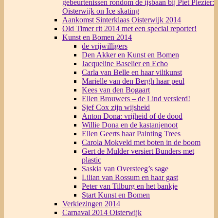
gebeurtenissen rondom de ijsbaan bij Piet Plezier:
Oisterwijk on Ice skating
Aankomst Sinterklaas Oisterwijk 2014
Old Timer rit 2014 met een special reporter!
Kunst en Bomen 2014
de vrijwilligers
Den Akker en Kunst en Bomen
Jacqueline Baselier en Echo
Carla van Belle en haar viltkunst
Marielle van den Bergh haar peul
Kees van den Bogaart
Ellen Brouwers – de Lind versierd!
Sjef Cox zijn wijsheid
Anton Dona: vrijheid of de dood
Willie Dona en de kastanjenoot
Ellen Geerts haar Painting Trees
Carola Mokveld met boten in de boom
Gert de Mulder versiert Bunders met
plastic
Saskia van Oversteeg’s sage
Lilian van Rossum en haar gast
Peter van Tilburg en het bankje
Start Kunst en Bomen
Verkiezingen 2014
Carnaval 2014 Oisterwijk