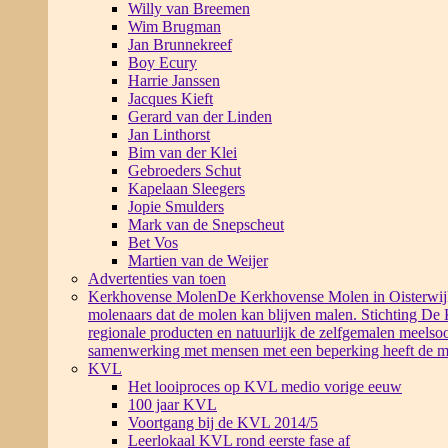
Willy van Breemen
Wim Brugman
Jan Brunnekreef
Boy Ecury
Harrie Janssen
Jacques Kieft
Gerard van der Linden
Jan Linthorst
Bim van der Klei
Gebroeders Schut
Kapelaan Sleegers
Jopie Smulders
Mark van de Snepscheut
Bet Vos
Martien van de Weijer
Advertenties van toen
Kerkhovense Molen
De Kerkhovense Molen in Oisterwijk i
molenaars dat de molen kan blijven malen. Stichting De
regionale producten en natuurlijk de zelfgemalen meelsoo
samenwerking met mensen met een beperking heeft de m
KVL
Het looiproces op KVL medio vorige eeuw
100 jaar KVL
Voortgang bij de KVL 2014/5
Leerlokaal KVL rond eerste fase af