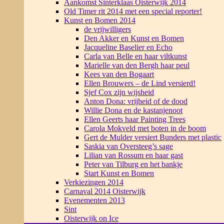
Aankomst Sinterklaas Oisterwijk 2014
Old Timer rit 2014 met een special reporter!
Kunst en Bomen 2014
de vrijwilligers
Den Akker en Kunst en Bomen
Jacqueline Baselier en Echo
Carla van Belle en haar viltkunst
Marielle van den Bergh haar peul
Kees van den Bogaart
Ellen Brouwers – de Lind versierd!
Sjef Cox zijn wijsheid
Anton Dona: vrijheid of de dood
Willie Dona en de kastanjenoot
Ellen Geerts haar Painting Trees
Carola Mokveld met boten in de boom
Gert de Mulder versiert Bunders met plastic
Saskia van Oversteeg’s sage
Lilian van Rossum en haar gast
Peter van Tilburg en het bankje
Start Kunst en Bomen
Verkiezingen 2014
Carnaval 2014 Oisterwijk
Evenementen 2013
Sint
Oisterwijk on Ice