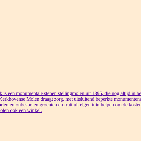
s een monumentale stenen stellingmolen uit 1895, die nog altijd in bed
 Kerkhovense Molen draagt zorg, met uitsluitend beperkte monumentens
rten en onbespoten groenten en fruit uit eigen tuin helpen om de kosten
olen ook een winkel.