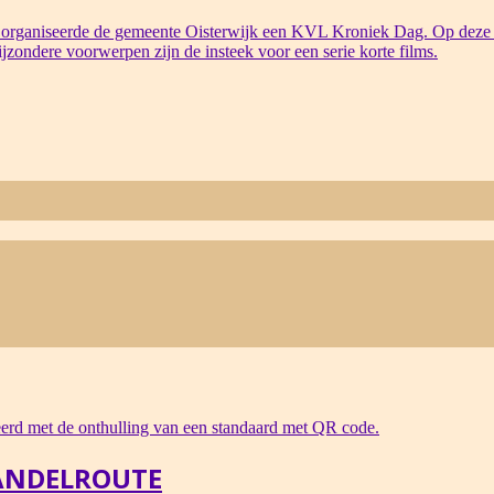
organiseerde de gemeente Oisterwijk een KVL Kroniek Dag. Op deze 
bijzondere voorwerpen zijn de insteek voor een serie korte films.
ANDELROUTE