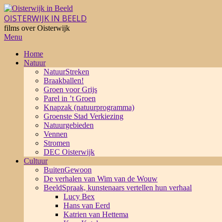
Skip
to
OISTERWIJK IN BEELD
content
films over Oisterwijk
Primary
Menu
Navigation
Home
Menu
Natuur
NatuurStreken
Braakballen!
Groen voor Grijs
Parel in ’t Groen
Knapzak (natuurprogramma)
Groenste Stad Verkiezing
Natuurgebieden
Vennen
Stromen
DEC Oisterwijk
Cultuur
BuitenGewoon
De verhalen van Wim van de Wouw
BeeldSpraak, kunstenaars vertellen hun verhaal
Lucy Bex
Hans van Eerd
Katrien van Hettema