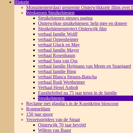
Historie
Monumenten(dag) gemeente Oisterwijk
korte films over
Werkgroep Struikelstenen
Struikelstenen nieuws pagina
Oisterwijkse struikelstenen: help mee en doneer
Struikelstenenproject Oisterwijk film
verhaal familie Wolff
verhaal Oppenheimer
verhaal Gluck en May
verhaal familie Mayer
verhaal Rosenbaum
verhaal Sara van Oss
verhaal familie Heijmans van Ments en Spanjaard
verhaal familie Bing
verhaal Blanca Strauss-Batscha
verhaal Rudi Wertheimer
Verhaal Henri Anholt
Familiebijbel na 75 jaar terug in de familie
Struikelstenen
Reclame met glasdia’s in de Kunstkring bioscoop
Rommeldam
150 jaar spoor
Verzetsstrijders van de Straat
Oisterwijk 70 jaar bevrijd
Willem van Baast