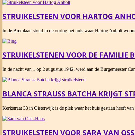
15
STRUIKELSTEEN VOOR HARTOG ANH
2021-
In de Bremlaan stond in de oorlog het huis waar Hartog Anholt woond
10-
14
STRUIKELSTENEN VOOR DE FAMILIE 
2021-
In de nacht van 1 op 2 augustus 1942, werd aan de Burgemeester Ca
10-
13
BLANCA STRAUSS BATCHA KRIJGT ST
2021-
Kerkstraat 33 in Oisterwijk is de plek waar het huis gestaan heeft va
10-
12
STRUIKELSTEEN VOOR SARA VAN OSS