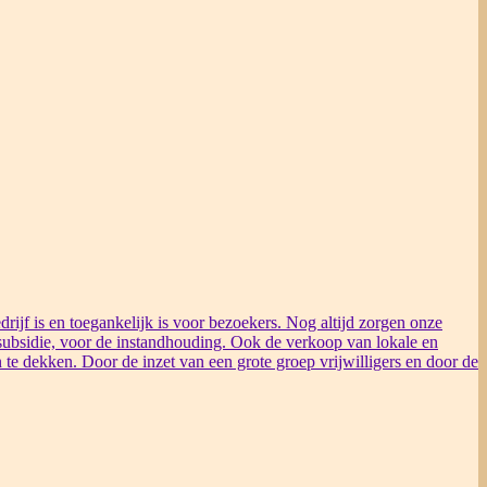
rijf is en toegankelijk is voor bezoekers. Nog altijd zorgen onze
ubsidie, voor de instandhouding. Ook de verkoop van lokale en
 te dekken. Door de inzet van een grote groep vrijwilligers en door de