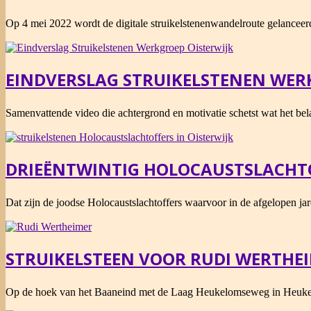
2022-
Op 4 mei 2022 wordt de digitale struikelstenenwandelroute gelanceer
05-
02
EINDVERSLAG STRUIKELSTENEN WER
2022-
Samenvattende video die achtergrond en motivatie schetst wat het bela
01-
28
DRIEËNTWINTIG HOLOCAUSTSLACHTO
2022-
Dat zijn de joodse Holocaustslachtoffers waarvoor in de afgelopen jare
01-
27
STRUIKELSTEEN VOOR RUDI WERTHE
2021-
Op de hoek van het Baaneind met de Laag Heukelomseweg in Heukel
10-