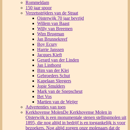
Rommeldam
150 jaar spoor
Verzetsstrijders van de Straat
Oisterwijk 70 jaar bevrijd
Willem van Baast
Willy van Breemen
Wim Brugman
Jan Brunnekreef
Boy Ecury
Harrie Janssen
Jacques Kieft
Gerard van der Linden
Jan Linthorst
Bim van der Klei
Gebroeders Schut
Kapelaan Sleegers
Jopie Smulders
Mark van de Snepscheut
Bet Vos
Martien van de Weijer
Advertenties van toen
Kerkhovense Molen
De Kerkhovense Molen in
Oisterwijk is een monumentale stenen stellingmolen uit
1895, die nog altijd in bedrijf is en toegankelijk is voor
bezoekers. Nog altijd zorgen onze molenaars dat de