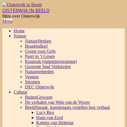
Skip
to
OISTERWIJK IN BEELD
content
films over Oisterwijk
Primary
Menu
Navigation
Home
Menu
Natuur
NatuurStreken
Braakballen!
Groen voor Grijs
Parel in ’t Groen
Knapzak (natuurprogramma)
Groenste Stad Verkiezing
Natuurgebieden
Vennen
Stromen
DEC Oisterwijk
Cultuur
BuitenGewoon
De verhalen van Wim van de Wouw
BeeldSpraak, kunstenaars vertellen hun verhaal
Lucy Bex
Hans van Eerd
Katrien van Hettema