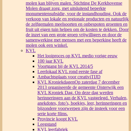
molen kan blijven malen. Stichting De Kerkhovense
Molen draagt zorg, met uitsluitend beperkte
monumentensubsidie, voor de instandhouding. Ook de
verkoop van lokale en regionale producten en natuurlijk
de zelfgemalen meelsoorten en onbespoten groenten en
fruit uit eigen tuin helpen om de kosten te dekken. Door
de inzet van een grote groep vrijwilligers en door de
samenwerking met mensen met een beperking heeft de
molen ook een winkel.
KVL
Het looiproces op KVL medio vorige eeuw
100 jaar KVL
Voortgang bij de KVL 2014/5
Leerlokaal KVL rond eerste fase af
Ambachtsplaats voor creativiTIJD
KVL Kroniekdagen
Op zaterdag 7 december
2013 organiseerde de gemeente Oisterwijk een
KVL Kroniek Dag. Op deze dag werden
herinneringen aan de KVL vastgelegd. Verhalen,
anekdotes, foto’s, boekjes, leer, herinneringen en
bijzondere voorwerpen zijn de insteek voor een
serie korte films.
Provincie koopt KVL
Leegstand
KVL leerfabriek