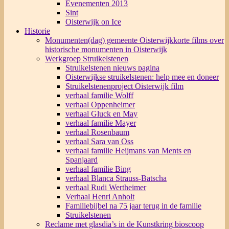
Evenementen 2013
Sint
Oisterwijk on Ice
Historie
Monumenten(dag) gemeente Oisterwijk
korte films over
historische monumenten in Oisterwijk
Werkgroep Struikelstenen
Struikelstenen nieuws pagina
Oisterwijkse struikelstenen: help mee en doneer
Struikelstenenproject Oisterwijk film
verhaal familie Wolff
verhaal Oppenheimer
verhaal Gluck en May
verhaal familie Mayer
verhaal Rosenbaum
verhaal Sara van Oss
verhaal familie Heijmans van Ments en
Spanjaard
verhaal familie Bing
verhaal Blanca Strauss-Batscha
verhaal Rudi Wertheimer
Verhaal Henri Anholt
Familiebijbel na 75 jaar terug in de familie
Struikelstenen
Reclame met glasdia’s in de Kunstkring bioscoop