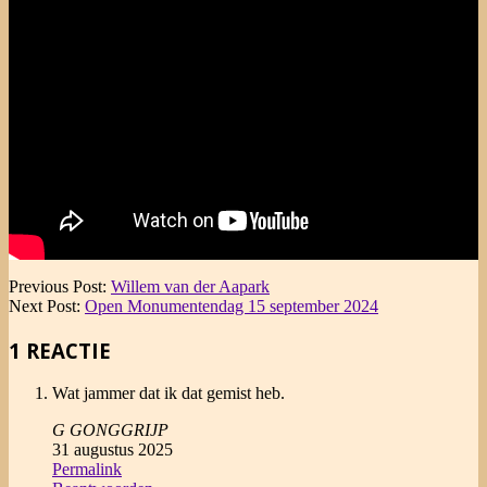
2024-
Previous Post:
Willem van der Aapark
09-
Next Post:
Open Monumentendag 15 september 2024
08
1 REACTIE
Wat jammer dat ik dat gemist heb.
G GONGGRIJP
31 augustus 2025
Permalink