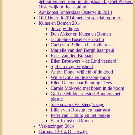
gebeurtenissen rondom de ijsbaan bij Piet Plezier:
Oisterwijk on Ice skating
Aankomst Sinterklaas Oisterwijk 2014
Old Timer rit 2014 met een special reporter!
Kunst en Bomen 2014
de vrijwilligers
Den Akker en Kunst en Bomen
Jacqueline Baselier en Echo
Carla van Belle en haar viltkunst
Marielle van den Bergh haar peul
Kees van den Bogaart
Ellen Brouwers – de Lind versierd!
Sjef Cox zijn wijsheid
Anton Dona: vrijheid of de dood
Willie Dona en de kastanjenoot
Ellen Geerts haar Painting Trees
Carola Mokveld met boten in de boom
Gert de Mulder versiert Bunders met
plastic
Saskia van Oversteeg’s sage
Lilian van Rossum en haar gast
Peter van Tilburg en het bankje
Start Kunst en Bomen
Verkiezingen 2014
Carnaval 2014 Oisterwijk