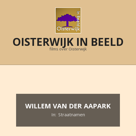
Skip
to
content
OISTERWIJK IN BEELD
films over Oisterwijk
Primary
Navigation
Menu
WILLEM VAN DER AAPARK
In:
Straatnamen