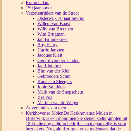
Rommeldam
150 jaar spoor
Verzetsstrijders van de Straat
Oisterwijk 70 jaar bevrijd
Willem van Baast
Willy van Breemen
Wim Brugman
Jan Brunnekreef
Boy Ecury
Harrie Janssen
Jacques Kieft
Gerard van der Linden
Jan Linthorst
Bim van der Klei
Gebroeders Schut
Kapelaan Sleegers
Jopie Smulders
Mark van de Snepscheut
Bet Vos
Martien van de Weijer
Advertenties van toen
Kerkhovense Molen
De Kerkhovense Molen in
Oisterwijk is een monumentale stenen stellingmolen uit
1895, die nog altijd in bedrijf is en toegankelijk is voor
bezoekers. Nog altijd zorgen onze molenaars dat de