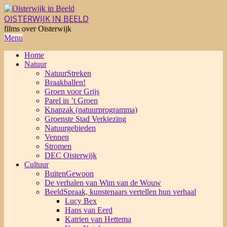
Skip
to
OISTERWIJK IN BEELD
content
films over Oisterwijk
Primary
Menu
Navigation
Home
Menu
Natuur
NatuurStreken
Braakballen!
Groen voor Grijs
Parel in ’t Groen
Knapzak (natuurprogramma)
Groenste Stad Verkiezing
Natuurgebieden
Vennen
Stromen
DEC Oisterwijk
Cultuur
BuitenGewoon
De verhalen van Wim van de Wouw
BeeldSpraak, kunstenaars vertellen hun verhaal
Lucy Bex
Hans van Eerd
Katrien van Hettema