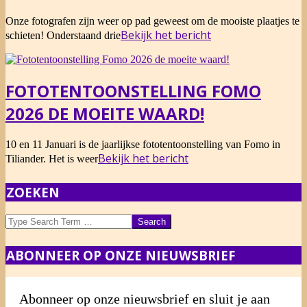
2026-
Onze fotografen zijn weer op pad geweest om de mooiste plaatjes te
02-
Bekijk het bericht
schieten! Onderstaand drie
16
FOTOTENTOONSTELLING FOMO
2026 DE MOEITE WAARD!
2026-
10 en 11 Januari is de jaarlijkse fototentoonstelling van Fomo in
01-
Bekijk het bericht
Tiliander. Het is weer
10
ZOEKEN
Search
ABONNEER OP ONZE NIEUWSBRIEF
Abonneer op onze nieuwsbrief en sluit je aan