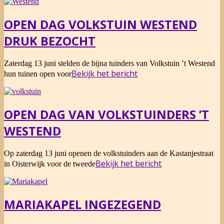
OPEN DAG VOLKSTUIN WESTEND
DRUK BEZOCHT
2026-
Zaterdag 13 juni stelden de bijna tuinders van Volkstuin ’t Westend
06-
Bekijk het bericht
hun tuinen open voor
13
OPEN DAG VAN VOLKSTUINDERS ’T
WESTEND
2026-
Op zaterdag 13 juni openen de volkstuinders aan de Kastanjestraat
05-
Bekijk het bericht
in Oisterwijk voor de tweede
25
MARIAKAPEL INGEZEGEND