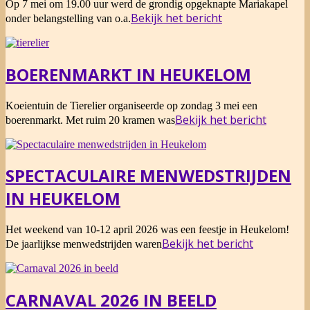
2026-
Op 7 mei om 19.00 uur werd de grondig opgeknapte Mariakapel
05-
Bekijk het bericht
onder belangstelling van o.a.
07
BOERENMARKT IN HEUKELOM
2026-
Koeientuin de Tierelier organiseerde op zondag 3 mei een
05-
Bekijk het bericht
boerenmarkt. Met ruim 20 kramen was
03
SPECTACULAIRE MENWEDSTRIJDEN
IN HEUKELOM
2026-
Het weekend van 10-12 april 2026 was een feestje in Heukelom!
04-
Bekijk het bericht
De jaarlijkse menwedstrijden waren
12
CARNAVAL 2026 IN BEELD