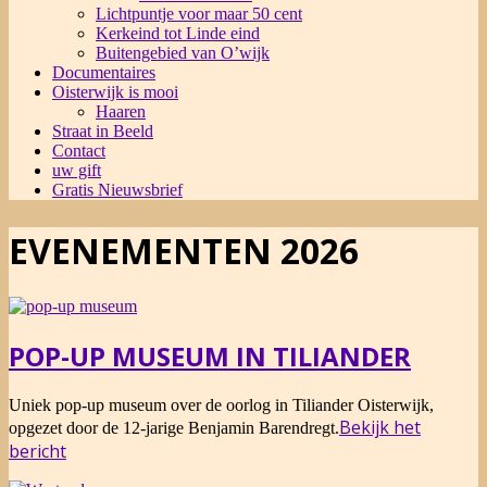
Lichtpuntje voor maar 50 cent
Kerkeind tot Linde eind
Buitengebied van O’wijk
Documentaires
Oisterwijk is mooi
Haaren
Straat in Beeld
Contact
uw gift
Gratis Nieuwsbrief
EVENEMENTEN 2026
POP-UP MUSEUM IN TILIANDER
2026-
Uniek pop-up museum over de oorlog in Tiliander Oisterwijk,
07-
Bekijk het
opgezet door de 12-jarige Benjamin Barendregt.
27
bericht