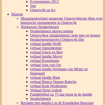
Evenementen 2013
Sint
Oisterwijk on Ice
Historie
Monumenten(dag) gemeente Oisterwijk
korte films over
historische monumenten in Oisterwijk
Werkgroep Struikelstenen
Struikelstenen nieuws pagina
Oisterwijkse struikelstenen: help mee en doneer
Struikelstenenproject Oisterwijk film
verhaal familie Wolff
verhaal Oppenheimer
verhaal Gluck en May
verhaal familie Mayer
verhaal Rosenbaum
verhaal Sara van Oss
verhaal familie Heijmans van Ments en
Spanjaard
verhaal familie Bing
verhaal Blanca Strauss-Batscha
verhaal Rudi Wertheimer
Verhaal Henri Anholt
Familiebijbel na 75 jaar terug in de familie
Struikelstenen
Reclame met glasdia’s in de Kunstkring bioscoop