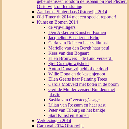
gebeurtenissen rondom de ijsbaan bij Piet Plezier:
Oisterwijk on Ice skating
Aankomst Sinterklaas Oisterwijk 2014
Old Timer rit 2014 met een special reporter!
Kunst en Bomen 2014
de vrijwilligers
Den Akker en Kunst en Bomen
Jacqueline Baselier en Echo
Carla van Belle en haar viltkunst
Marielle van den Bergh haar peul
Kees van den Bogaart
Ellen Brouwers – de Lind versierd!
Sjef Cox zijn wijsheid
Anton Dona: vrijheid of de dood
Willie Dona en de kastanjenoot
Ellen Geerts haar Painting Trees
Carola Mokveld met boten in de boom
Gert de Mulder versiert Bunders met
plastic
Saskia van Oversteeg’s sage
Lilian van Rossum en haar gast
Peter van Tilburg en het bankje
Start Kunst en Bomen
Verkiezingen 2014
Carnaval 2014 Oisterwijk