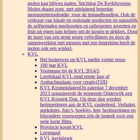
molen kan blijven malen. Stichting De Kerkhovense
Molen draagt zorg, met uitsluitend beperkte
monumentensubsidie, voor de instandhouding. Ook de
verkoop van lokale en regionale producten en natuurlijk
de zelfgemalen meelsoorten en onbespoten groenten en
fruit uit eigen tuin helpen om de kosten te dekken. Door
de inzet van een grote groep vrijwilligers en door de
samenwerking met mensen met een beperking heeft de
molen ook een winkel.
KVL
Het looiproces op KVL medio vorige eeuw
100 jaar KVL
Voortgang bij de KVL 2014/5
Leerlokaal KVL rond eerste fase af
Ambachtsplaats voor creativiTIJD
KVL Kroniekdagen
Op zaterdag 7 december
2013 organiseerde de gemeente Oisterwijk een
KVL Kroniek Dag. Op deze dag werden
herinneringen aan de KVL vastgelegd. Verhalen,
anekdotes, foto’s, boekjes, leer, herinneringen en
bijzondere voorwerpen zijn de insteek voor een
serie korte films.
Provincie koopt KVL
Leegstand
KVL leerfabriek