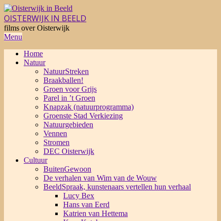
Skip
to
OISTERWIJK IN BEELD
content
films over Oisterwijk
Primary
Menu
Navigation
Home
Menu
Natuur
NatuurStreken
Braakballen!
Groen voor Grijs
Parel in ’t Groen
Knapzak (natuurprogramma)
Groenste Stad Verkiezing
Natuurgebieden
Vennen
Stromen
DEC Oisterwijk
Cultuur
BuitenGewoon
De verhalen van Wim van de Wouw
BeeldSpraak, kunstenaars vertellen hun verhaal
Lucy Bex
Hans van Eerd
Katrien van Hettema