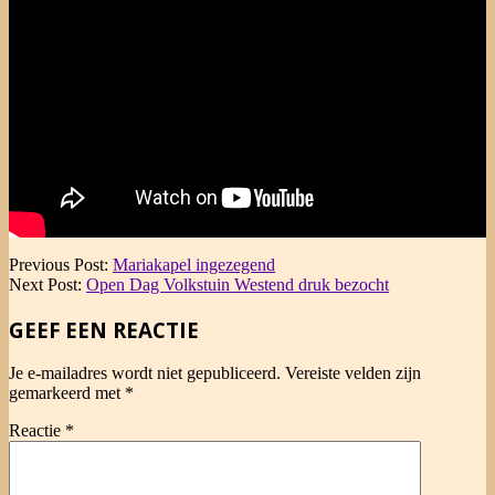
2026-
Previous Post:
Mariakapel ingezegend
05-
Next Post:
Open Dag Volkstuin Westend druk bezocht
25
GEEF EEN REACTIE
Je e-mailadres wordt niet gepubliceerd.
Vereiste velden zijn
gemarkeerd met
*
Reactie
*