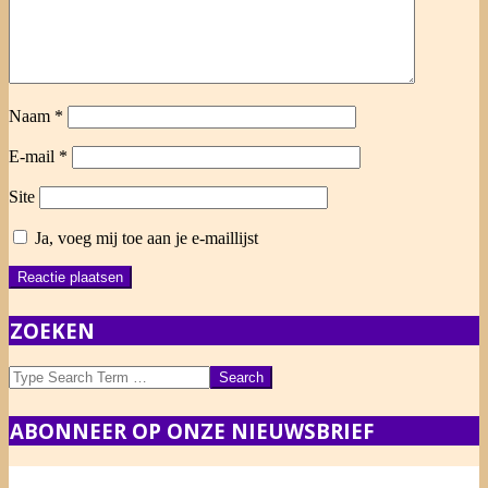
Naam
*
E-mail
*
Site
Ja, voeg mij toe aan je e-maillijst
ZOEKEN
Search
ABONNEER OP ONZE NIEUWSBRIEF