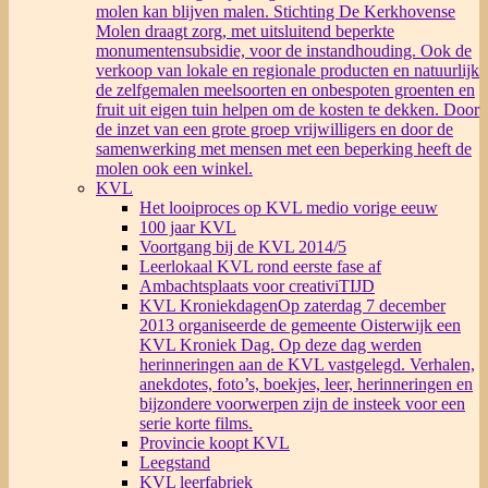
molen kan blijven malen. Stichting De Kerkhovense
Molen draagt zorg, met uitsluitend beperkte
monumentensubsidie, voor de instandhouding. Ook de
verkoop van lokale en regionale producten en natuurlijk
de zelfgemalen meelsoorten en onbespoten groenten en
fruit uit eigen tuin helpen om de kosten te dekken. Door
de inzet van een grote groep vrijwilligers en door de
samenwerking met mensen met een beperking heeft de
molen ook een winkel.
KVL
Het looiproces op KVL medio vorige eeuw
100 jaar KVL
Voortgang bij de KVL 2014/5
Leerlokaal KVL rond eerste fase af
Ambachtsplaats voor creativiTIJD
KVL Kroniekdagen
Op zaterdag 7 december
2013 organiseerde de gemeente Oisterwijk een
KVL Kroniek Dag. Op deze dag werden
herinneringen aan de KVL vastgelegd. Verhalen,
anekdotes, foto’s, boekjes, leer, herinneringen en
bijzondere voorwerpen zijn de insteek voor een
serie korte films.
Provincie koopt KVL
Leegstand
KVL leerfabriek