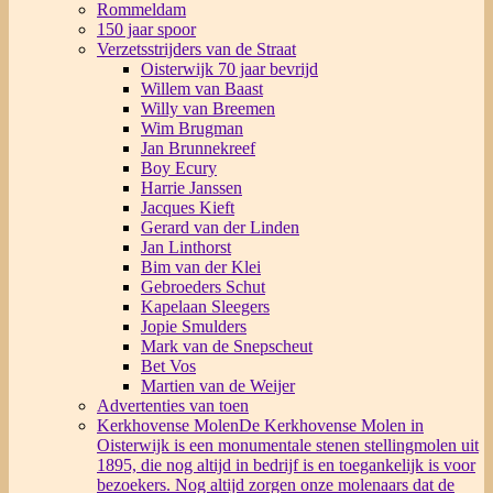
Rommeldam
150 jaar spoor
Verzetsstrijders van de Straat
Oisterwijk 70 jaar bevrijd
Willem van Baast
Willy van Breemen
Wim Brugman
Jan Brunnekreef
Boy Ecury
Harrie Janssen
Jacques Kieft
Gerard van der Linden
Jan Linthorst
Bim van der Klei
Gebroeders Schut
Kapelaan Sleegers
Jopie Smulders
Mark van de Snepscheut
Bet Vos
Martien van de Weijer
Advertenties van toen
Kerkhovense Molen
De Kerkhovense Molen in
Oisterwijk is een monumentale stenen stellingmolen uit
1895, die nog altijd in bedrijf is en toegankelijk is voor
bezoekers. Nog altijd zorgen onze molenaars dat de