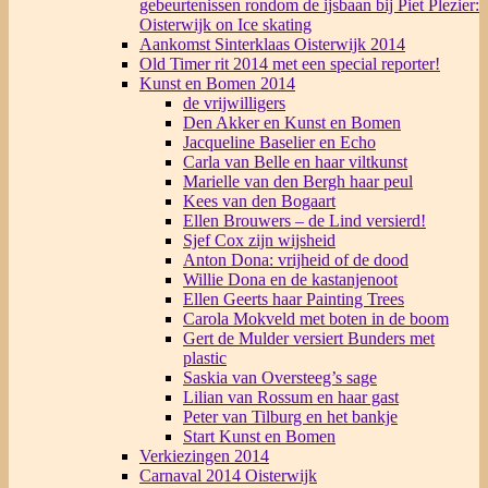
gebeurtenissen rondom de ijsbaan bij Piet Plezier:
Oisterwijk on Ice skating
Aankomst Sinterklaas Oisterwijk 2014
Old Timer rit 2014 met een special reporter!
Kunst en Bomen 2014
de vrijwilligers
Den Akker en Kunst en Bomen
Jacqueline Baselier en Echo
Carla van Belle en haar viltkunst
Marielle van den Bergh haar peul
Kees van den Bogaart
Ellen Brouwers – de Lind versierd!
Sjef Cox zijn wijsheid
Anton Dona: vrijheid of de dood
Willie Dona en de kastanjenoot
Ellen Geerts haar Painting Trees
Carola Mokveld met boten in de boom
Gert de Mulder versiert Bunders met
plastic
Saskia van Oversteeg’s sage
Lilian van Rossum en haar gast
Peter van Tilburg en het bankje
Start Kunst en Bomen
Verkiezingen 2014
Carnaval 2014 Oisterwijk