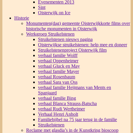
Evenementen 2013
Sint
Oisterwijk on Ice
Historie
Monumenten(dag) gemeente Oisterwijk
korte films over
historische monumenten in Oisterwijk
Werkgroep Struikelstenen
Struikelstenen nieuws pagina
Oisterwijkse struikelstenen: help mee en doneer
Struikelstenenproject Oisterwijk film
verhaal familie Wolff
verhaal Oppenheimer
verhaal Gluck en May
verhaal familie Mayer
verhaal Rosenbaum
verhaal Sara van Oss
verhaal familie Heijmans van Ments en
Spanjaard
verhaal familie Bing
verhaal Blanca Strauss-Batscha
verhaal Rudi Wertheimer
Verhaal Henri Anholt
Familiebijbel na 75 jaar terug in de familie
Struikelstenen
Reclame met glasdia’s in de Kunstkring bioscoop