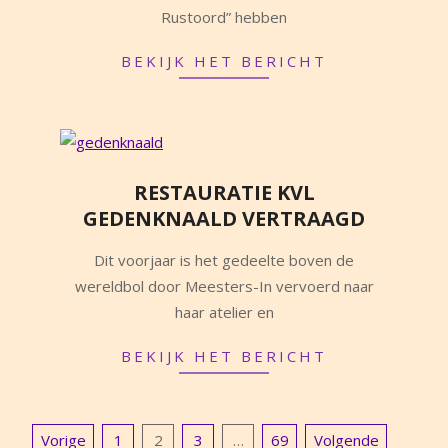
20
Rustoord” hebben
BEKIJK HET BERICHT
RESTAURATIE KVL
GEDENKNAALD VERTRAAGD
2025-
Dit voorjaar is het gedeelte boven de
09-
wereldbol door Meesters-In vervoerd naar
17
haar atelier en
BEKIJK HET BERICHT
BERICHTEN
Vorige
1
2
3
…
69
Volgende