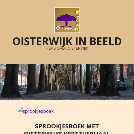
Skip
to
content
OISTERWIJK IN BEELD
FILMS OVER OISTERWIJK
Primary
Navigation
Menu
SPROOKJESBOEK MET
OISTERWIJKS KERSTVERHAAL