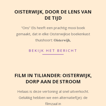
OISTERWIJK, DOOR DE LENS VAN
DE TIJD
2025-
“Ons” Els heeft een prachtig mooi boek
10-
gemaakt, dat in elke Oisterwijkse boekenkast
08
thuishoort: 𝐎𝐢𝐬𝐭𝐞𝐫𝐰𝐢𝐣𝐤,
BEKIJK HET BERICHT
FILM IN TILIANDER: OISTERWIJK,
DORP AAN DE STROOM
2025-
Helaas is deze vertoning al snel uitverkocht.
10-
Gelukkig hebben we een alternatief(je): de
04
filmzaal in