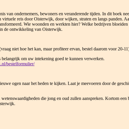
enis van ondernemers, bewoners en veranderende tijden. In dit boek nee
Een virtuele reis door Oisterwijk, door wijken, straten en langs panden. 
transformeerd. Wie woonden en werkten hier? Welke bedrijven bloeiden
e in de ontwikkeling van Oisterwijk.
 (vraag niet hoe het kan, maar profiteer ervan, bestel daarom voor 20-11
 is belangrijk om uw intekening goed te kunnen verwerken.
.nl/bestelformulier/
nieuwe ogen naar het heden te kijken. Laat je meevoeren door de geschi
s en wetenswaardigheden die jong en oud zullen aanspreken. Kortom een b
sterwijk.