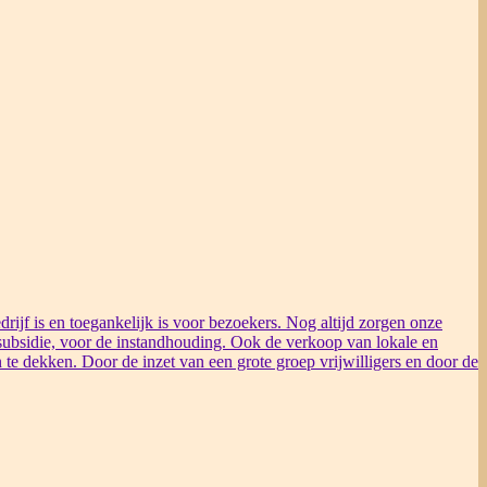
rijf is en toegankelijk is voor bezoekers. Nog altijd zorgen onze
ubsidie, voor de instandhouding. Ook de verkoop van lokale en
 te dekken. Door de inzet van een grote groep vrijwilligers en door de