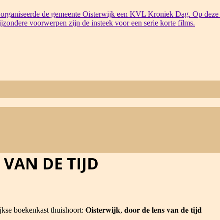
organiseerde de gemeente Oisterwijk een KVL Kroniek Dag. Op deze 
bijzondere voorwerpen zijn de insteek voor een serie korte films.
 VAN DE TIJD
 thuishoort: 𝐎𝐢𝐬𝐭𝐞𝐫𝐰𝐢𝐣𝐤, 𝐝𝐨𝐨𝐫 𝐝𝐞 𝐥𝐞𝐧𝐬 𝐯𝐚𝐧 𝐝𝐞 𝐭𝐢𝐣𝐝