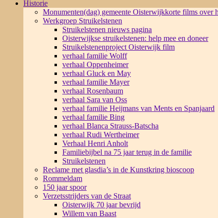
Historie
Monumenten(dag) gemeente Oisterwijk
korte films over
Werkgroep Struikelstenen
Struikelstenen nieuws pagina
Oisterwijkse struikelstenen: help mee en doneer
Struikelstenenproject Oisterwijk film
verhaal familie Wolff
verhaal Oppenheimer
verhaal Gluck en May
verhaal familie Mayer
verhaal Rosenbaum
verhaal Sara van Oss
verhaal familie Heijmans van Ments en Spanjaard
verhaal familie Bing
verhaal Blanca Strauss-Batscha
verhaal Rudi Wertheimer
Verhaal Henri Anholt
Familiebijbel na 75 jaar terug in de familie
Struikelstenen
Reclame met glasdia’s in de Kunstkring bioscoop
Rommeldam
150 jaar spoor
Verzetsstrijders van de Straat
Oisterwijk 70 jaar bevrijd
Willem van Baast