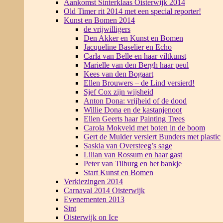
Aankomst Sinterklaas Oisterwijk 2014
Old Timer rit 2014 met een special reporter!
Kunst en Bomen 2014
de vrijwilligers
Den Akker en Kunst en Bomen
Jacqueline Baselier en Echo
Carla van Belle en haar viltkunst
Marielle van den Bergh haar peul
Kees van den Bogaart
Ellen Brouwers – de Lind versierd!
Sjef Cox zijn wijsheid
Anton Dona: vrijheid of de dood
Willie Dona en de kastanjenoot
Ellen Geerts haar Painting Trees
Carola Mokveld met boten in de boom
Gert de Mulder versiert Bunders met plastic
Saskia van Oversteeg’s sage
Lilian van Rossum en haar gast
Peter van Tilburg en het bankje
Start Kunst en Bomen
Verkiezingen 2014
Carnaval 2014 Oisterwijk
Evenementen 2013
Sint
Oisterwijk on Ice