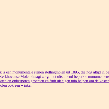
s een monumentale stenen stellingmolen uit 1895, die nog altijd in bed
 Kerkhovense Molen draagt zorg, met uitsluitend beperkte monumentens
rten en onbespoten groenten en fruit uit eigen tuin helpen om de kosten
olen ook een winkel.