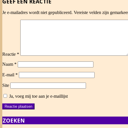
GEEF EEN REACTIE
Je e-mailadres wordt niet gepubliceerd.
Vereiste velden zijn gemarke
Reactie
*
Naam
*
E-mail
*
Site
Ja, voeg mij toe aan je e-maillijst
ZOEKEN