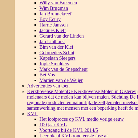
Willy van Breemen
Wim Brugman
Jan Brunnekreef
Boy Ecury
Harrie Janssen
Jacques Kieft
Gerard van der Linden
Jan Linthorst
Bim van der Klei
Gebroeders Schut
Kapelaan Sleegers
Jopie Smulders
Mark van de Snepscheut
Bet Vos
Martien van de Weijer
Advertenties van toen
Kerkhovense Molen
De Kerkhovense Molen in Oisterwijk i
molenaars dat de molen kan blijven malen. Stichting De
regionale producten en natuurlijk de zelfgemalen meelsoo
samenwerking met mensen met een beperking heeft de m
KVL
Het looiproces op KVL medio vorige eeuw
100 jaar KVL
Voortgang bij de KVL 2014/5
Leerlokaal KVL rond eerste fase af