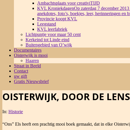
Ambachtsplaats voor creativiTIJD
KVL Kroniekdagen
Op zaterdag 7 december 2013 
anekdotes, foto’s, boekjes, leer, herinneringen en 
Provincie koopt KVL
Leegstand
KVL leerfabriek
Lichtpuntje voor maar 50 cent
Kerkeind tot Linde eind
Buitengebied van O’wijk
Documentaires
Oisterwijk is mooi
Haaren
Straat in Beeld
Contact
uw gift
Gratis Nieuwsbrief
OISTERWIJK, DOOR DE LENS
In:
Historie
“Ons” Els heeft een prachtig mooi boek gemaakt, dat in elke Oisterwijkse boekenkast