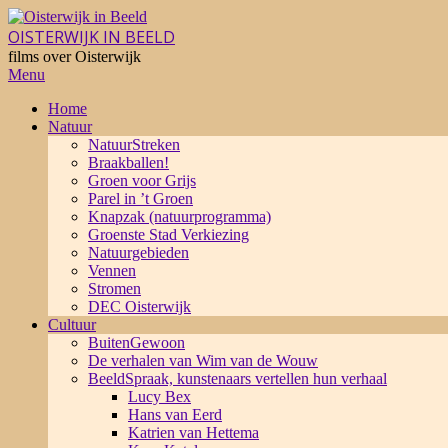
Skip
to
OISTERWIJK IN BEELD
content
films over Oisterwijk
Primary
Menu
Navigation
Home
Menu
Natuur
NatuurStreken
Braakballen!
Groen voor Grijs
Parel in ’t Groen
Knapzak (natuurprogramma)
Groenste Stad Verkiezing
Natuurgebieden
Vennen
Stromen
DEC Oisterwijk
Cultuur
BuitenGewoon
De verhalen van Wim van de Wouw
BeeldSpraak, kunstenaars vertellen hun verhaal
Lucy Bex
Hans van Eerd
Katrien van Hettema