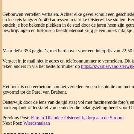
Gebouwen vertellen verhalen. Achter elke gevel schuilt een geschied
en leesreis langs zo’n 400 adressen in talrijke Oisterwijkse straten. 
ontdek je hoe bekende plekken in de stad door de jaren heen zijn ge
beschrijvingen en historisch beeldmateriaal krijg je een uniek inkijkj
Maar liefst 353 pagina’s, met hardcover voor een interprijs van 22,50
Vergeet in je mail niet je adres en telefoonnummer te vermelden. Dit
teken anders in via het bestelformulier op
https://kwartiervanoisterwijk
Het boek is een eerbetoon aan het verleden en een inspiratie om met 
gevormd tot de Parel van Brabant.
Oisterwijk door de lens van de tijd staat vol met fascinerende foto’
boekenplank of leestafel van eenieder die belangstelling heeft voor Oi
2025-
Previous Post:
Film in Tiliander: Oisterwijk, dorp aan de Stroom
10-
Next Post:
Wierdsmalaan
08