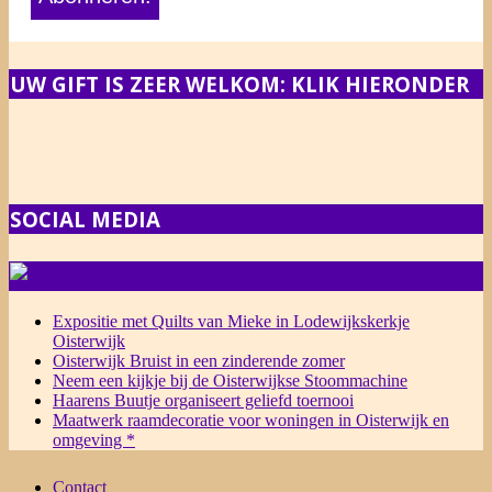
UW GIFT IS ZEER WELKOM: KLIK HIERONDER
SOCIAL MEDIA
NIEUWS
Expositie met Quilts van Mieke in Lodewijkskerkje
Oisterwijk
Oisterwijk Bruist in een zinderende zomer
Neem een kijkje bij de Oisterwijkse Stoommachine
Haarens Buutje organiseert geliefd toernooi
Maatwerk raamdecoratie voor woningen in Oisterwijk en
omgeving *
Contact