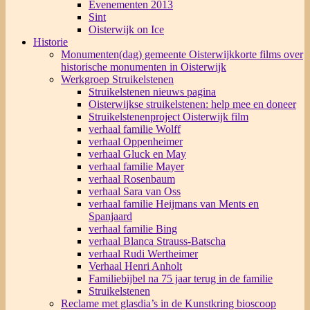
Evenementen 2013
Sint
Oisterwijk on Ice
Historie
Monumenten(dag) gemeente Oisterwijk
korte films over
historische monumenten in Oisterwijk
Werkgroep Struikelstenen
Struikelstenen nieuws pagina
Oisterwijkse struikelstenen: help mee en doneer
Struikelstenenproject Oisterwijk film
verhaal familie Wolff
verhaal Oppenheimer
verhaal Gluck en May
verhaal familie Mayer
verhaal Rosenbaum
verhaal Sara van Oss
verhaal familie Heijmans van Ments en
Spanjaard
verhaal familie Bing
verhaal Blanca Strauss-Batscha
verhaal Rudi Wertheimer
Verhaal Henri Anholt
Familiebijbel na 75 jaar terug in de familie
Struikelstenen
Reclame met glasdia’s in de Kunstkring bioscoop