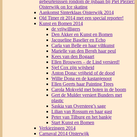
gebeurtenissen rondom de ijsbaan bij Piet Plezier:
Oisterwijk on Ice skating
Aankomst Sinterklaas Oisterwijk 2014
Old Timer rit 2014 met een special reporter!
Kunst en Bomen 2014
de vrijwilligers
Den Akker en Kunst en Bomen
Jacqueline Baselier en Echo
Carla van Belle en haar viltkunst
Marielle van den Bergh haar peul
Kees van den Bogaart
Ellen Brouwers – de Lind versierd!
Sjef Cox zijn wijsheid
Anton Dona: vrijheid of de dood
Willie Dona en de kastanjenoot
Ellen Geerts haar Painting Trees
Carola Mokveld met boten in de boom
Gert de Mulder versiert Bunders met
plastic
Saskia van Oversteeg’s sage
Lilian van Rossum en haar gast
Peter van Tilburg en het bankje
Start Kunst en Bomen
Verkiezingen 2014
Carnaval 2014 Oisterwijk