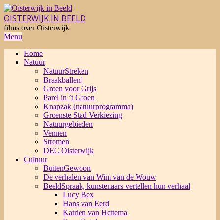
Skip
to
OISTERWIJK IN BEELD
content
films over Oisterwijk
Primary
Menu
Navigation
Home
Menu
Natuur
NatuurStreken
Braakballen!
Groen voor Grijs
Parel in ’t Groen
Knapzak (natuurprogramma)
Groenste Stad Verkiezing
Natuurgebieden
Vennen
Stromen
DEC Oisterwijk
Cultuur
BuitenGewoon
De verhalen van Wim van de Wouw
BeeldSpraak, kunstenaars vertellen hun verhaal
Lucy Bex
Hans van Eerd
Katrien van Hettema