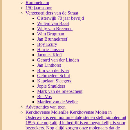
Rommeldam
150 jaar spoor
Verzetsstrijders van de Straat
Oisterwijk 70 jaar bevrijd
Willem van Baast
Willy van Breemen
Wim Brugman
Jan Brunnekreef
Boy Ecury
Harrie Janssen
Jacques Kieft
Gerard van der Linden
Jan Linthorst
Bim van der Klei
Gebroeders Schut
Kapelaan Sleegers
Jopie Smulders
Mark van de Snepscheut
Bet Vos
Martien van de Weijer
Advertenties van toen
Kerkhovense Molen
De Kerkhovense Molen in
Oisterwijk is een monumentale stenen stellingmolen uit
1895, die nog altijd in bedrijf is en toegankelijk is voor
bezoekers. Nog altijd zorgen onze molenaars dat de