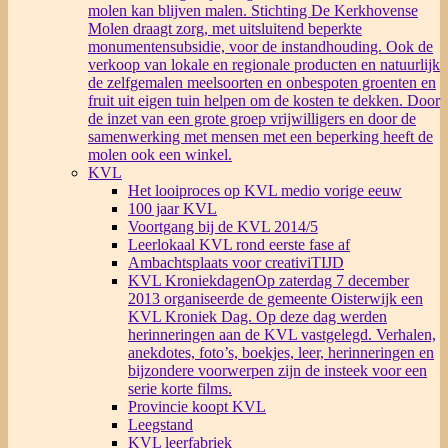
molen kan blijven malen. Stichting De Kerkhovense
Molen draagt zorg, met uitsluitend beperkte
monumentensubsidie, voor de instandhouding. Ook de
verkoop van lokale en regionale producten en natuurlijk
de zelfgemalen meelsoorten en onbespoten groenten en
fruit uit eigen tuin helpen om de kosten te dekken. Door
de inzet van een grote groep vrijwilligers en door de
samenwerking met mensen met een beperking heeft de
molen ook een winkel.
KVL
Het looiproces op KVL medio vorige eeuw
100 jaar KVL
Voortgang bij de KVL 2014/5
Leerlokaal KVL rond eerste fase af
Ambachtsplaats voor creativiTIJD
KVL Kroniekdagen
Op zaterdag 7 december
2013 organiseerde de gemeente Oisterwijk een
KVL Kroniek Dag. Op deze dag werden
herinneringen aan de KVL vastgelegd. Verhalen,
anekdotes, foto’s, boekjes, leer, herinneringen en
bijzondere voorwerpen zijn de insteek voor een
serie korte films.
Provincie koopt KVL
Leegstand
KVL leerfabriek