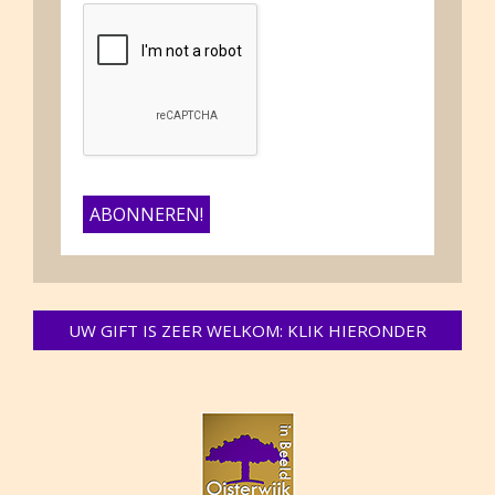
UW GIFT IS ZEER WELKOM: KLIK HIERONDER