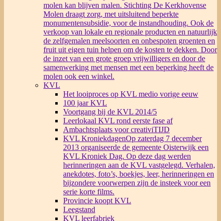
molen kan blijven malen. Stichting De Kerkhovense
Molen draagt zorg, met uitsluitend beperkte
monumentensubsidie, voor de instandhouding. Ook de
verkoop van lokale en regionale producten en natuurlijk
de zelfgemalen meelsoorten en onbespoten groenten en
fruit uit eigen tuin helpen om de kosten te dekken. Door
de inzet van een grote groep vrijwilligers en door de
samenwerking met mensen met een beperking heeft de
molen ook een winkel.
KVL
Het looiproces op KVL medio vorige eeuw
100 jaar KVL
Voortgang bij de KVL 2014/5
Leerlokaal KVL rond eerste fase af
Ambachtsplaats voor creativiTIJD
KVL Kroniekdagen
Op zaterdag 7 december
2013 organiseerde de gemeente Oisterwijk een
KVL Kroniek Dag. Op deze dag werden
herinneringen aan de KVL vastgelegd. Verhalen,
anekdotes, foto’s, boekjes, leer, herinneringen en
bijzondere voorwerpen zijn de insteek voor een
serie korte films.
Provincie koopt KVL
Leegstand
KVL leerfabriek