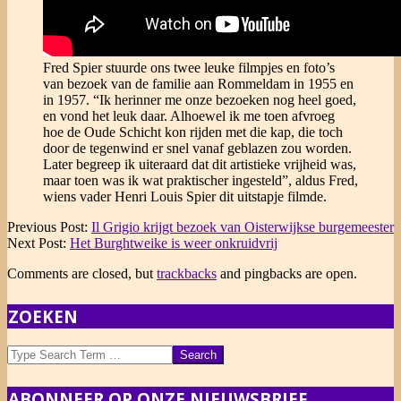
Fred Spier stuurde ons twee leuke filmpjes en foto’s
van bezoek van de familie aan Rommeldam in 1955 en
in 1957. “Ik herinner me onze bezoeken nog heel goed,
en vond het leuk daar. Alhoewel ik me toen afvroeg
hoe de Oude Schicht kon rijden met die kap, die toch
door de tegenwind er snel vanaf geblazen zou worden.
Later begreep ik uiteraard dat dit artistieke vrijheid was,
maar toen was ik wat praktischer ingesteld”, aldus Fred,
wiens vader Henri Louis Spier dit uitstapje filmde.
2020-
Previous Post:
Il Grigio krijgt bezoek van Oisterwijkse burgemeester
07-
Next Post:
Het Burghtweike is weer onkruidvrij
20
Comments are closed, but
trackbacks
and pingbacks are open.
ZOEKEN
Search
ABONNEER OP ONZE NIEUWSBRIEF