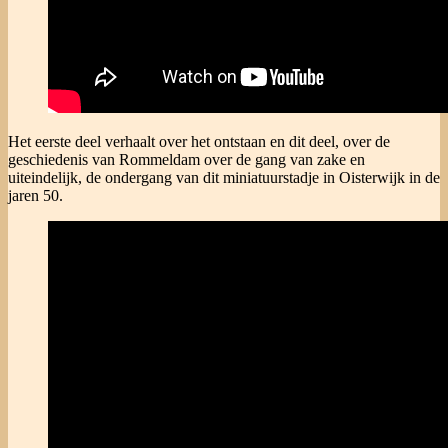
Het eerste deel verhaalt over het ontstaan en dit deel, over de
geschiedenis van Rommeldam over de gang van zake en
uiteindelijk, de ondergang van dit miniatuurstadje in Oisterwijk in de
jaren 50.