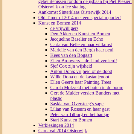
gebeurtenissen rondom de ijsbaan bij Piet Plezier:
Oisterwijk on Ice skating
Aankomst Sinterklaas Oisterwijk 2014
Old Timer rit 2014 met een special reporter!
Kunst en Bomen 2014
de vrijwilligers
Den Akker en Kunst en Bomen
Jacqueline Baselier en Echo
Carla van Belle en haar viltkunst
Marielle van den Bergh haar peul
Kees van den Bogaart
Ellen Brouwers – de Lind versierd!
Sjef Cox zijn wijsheid
Anton Dona: vrijheid of de dood
Willie Dona en de kastanjenoot
Ellen Geerts haar Painting Trees
Carola Mokveld met boten in de boom
Gert de Mulder versiert Bunders met
plastic
Saskia van Oversteeg’s sage
Lilian van Rossum en haar gast
Peter van Tilburg en het bankje
Start Kunst en Bomen
Verkiezingen 2014
Carnaval 2014 Oisterwijk