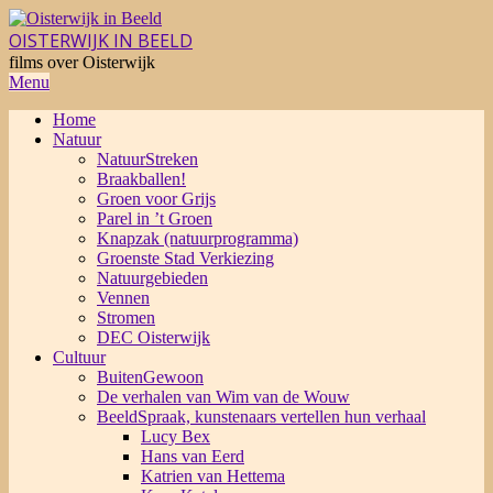
Skip
to
OISTERWIJK IN BEELD
content
films over Oisterwijk
Primary
Menu
Navigation
Home
Menu
Natuur
NatuurStreken
Braakballen!
Groen voor Grijs
Parel in ’t Groen
Knapzak (natuurprogramma)
Groenste Stad Verkiezing
Natuurgebieden
Vennen
Stromen
DEC Oisterwijk
Cultuur
BuitenGewoon
De verhalen van Wim van de Wouw
BeeldSpraak, kunstenaars vertellen hun verhaal
Lucy Bex
Hans van Eerd
Katrien van Hettema