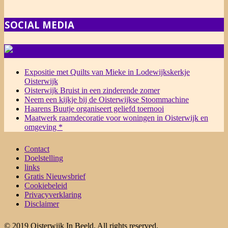
SOCIAL MEDIA
NIEUWS
Expositie met Quilts van Mieke in Lodewijkskerkje
Oisterwijk
Oisterwijk Bruist in een zinderende zomer
Neem een kijkje bij de Oisterwijkse Stoommachine
Haarens Buutje organiseert geliefd toernooi
Maatwerk raamdecoratie voor woningen in Oisterwijk en
omgeving *
Contact
Doelstelling
links
Gratis Nieuwsbrief
Cookiebeleid
Privacyverklaring
Disclaimer
© 2019 Oisterwijk In Beeld. All rights reserved.