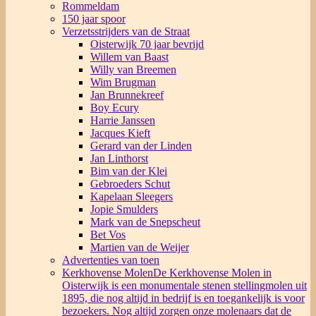
Rommeldam
150 jaar spoor
Verzetsstrijders van de Straat
Oisterwijk 70 jaar bevrijd
Willem van Baast
Willy van Breemen
Wim Brugman
Jan Brunnekreef
Boy Ecury
Harrie Janssen
Jacques Kieft
Gerard van der Linden
Jan Linthorst
Bim van der Klei
Gebroeders Schut
Kapelaan Sleegers
Jopie Smulders
Mark van de Snepscheut
Bet Vos
Martien van de Weijer
Advertenties van toen
Kerkhovense Molen
De Kerkhovense Molen in
Oisterwijk is een monumentale stenen stellingmolen uit
1895, die nog altijd in bedrijf is en toegankelijk is voor
bezoekers. Nog altijd zorgen onze molenaars dat de