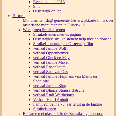
Evenementen 2013
Sint
Oisterwijk on Ice
Historie
Monumenten(dag) gemeente Oisterwijk
korte films over
historische monumenten in Oisterwijk
Werkgroep Struikelstenen
Struikelstenen nieuws pagina
Oisterwijkse struikelstenen: help mee en doneer
Struikelstenenproject Oisterwijk film
verhaal familie Wolff
verhaal Oppenheimer
verhaal Gluck en May
verhaal familie Mayer
verhaal Rosenbaum
verhaal Sara van Oss
verhaal familie Heijmans van Ments en
Spanjaard
verhaal familie Bing
verhaal Blanca Strauss-Batscha
verhaal Rudi Wertheimer
Verhaal Henri Anholt
Familiebijbel na 75 jaar terug in de familie
Struikelstenen
Reclame met glasdia’s in de Kunstkring bioscoop