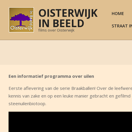
Skip
OISTERWIJK
to
HOME
content
IN BEELD
STRAAT I
films over Oisterwijk
Een informatief programma over uilen
Eerste aflevering van de serie Braakballen! Over de leefwer
kennis van zake en op een leuke manier gebracht en gefilm
steenuilenbiotoop.