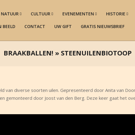
NATUUR
CULTUUR
EVENEMENTEN
HISTORIE
N BEELD
CONTACT
UW GIFT
GRATIS NIEUWSBRIEF
BRAAKBALLEN! »
STEENUILENBIOTOOP
eld van diverse soorten uilen. Gepresenteerd door Anita van Doo
d en gemonteerd door Joost van den Berg. Deze keer gaat het ov