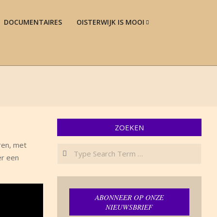
DOCUMENTAIRES
OISTERWIJK IS MOOI
Prim
Navi
Men
ZOEKEN
ren, met
Search
er een
ABONNEER OP ONZE
NIEUWSBRIEF