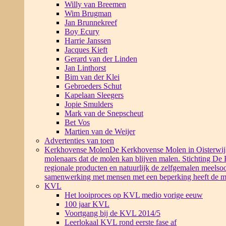
Willy van Breemen
Wim Brugman
Jan Brunnekreef
Boy Ecury
Harrie Janssen
Jacques Kieft
Gerard van der Linden
Jan Linthorst
Bim van der Klei
Gebroeders Schut
Kapelaan Sleegers
Jopie Smulders
Mark van de Snepscheut
Bet Vos
Martien van de Weijer
Advertenties van toen
Kerkhovense Molen
De Kerkhovense Molen in Oisterwijk i
molenaars dat de molen kan blijven malen. Stichting De
regionale producten en natuurlijk de zelfgemalen meelsoo
samenwerking met mensen met een beperking heeft de m
KVL
Het looiproces op KVL medio vorige eeuw
100 jaar KVL
Voortgang bij de KVL 2014/5
Leerlokaal KVL rond eerste fase af