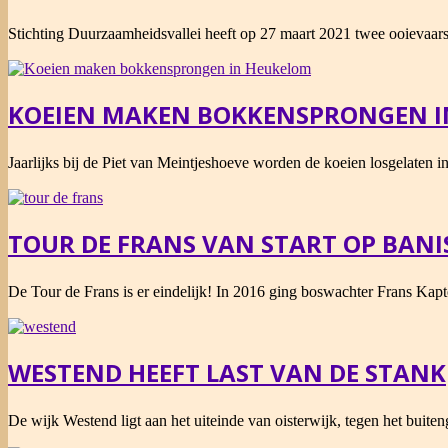
2021-
Stichting Duurzaamheidsvallei heeft op 27 maart 2021 twee ooievaars
03-
27
KOEIEN MAKEN BOKKENSPRONGEN 
2020-
Jaarlijks bij de Piet van Meintjeshoeve worden de koeien losgelaten i
04-
04
TOUR DE FRANS VAN START OP BANI
2019-
De Tour de Frans is er eindelijk! In 2016 ging boswachter Frans Kapt
05-
18
WESTEND HEEFT LAST VAN DE STANK
2017-
De wijk Westend ligt aan het uiteinde van oisterwijk, tegen het buiten
08-