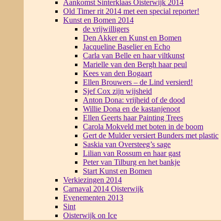
Aankomst Sinterklaas Oisterwijk 2014
Old Timer rit 2014 met een special reporter!
Kunst en Bomen 2014
de vrijwilligers
Den Akker en Kunst en Bomen
Jacqueline Baselier en Echo
Carla van Belle en haar viltkunst
Marielle van den Bergh haar peul
Kees van den Bogaart
Ellen Brouwers – de Lind versierd!
Sjef Cox zijn wijsheid
Anton Dona: vrijheid of de dood
Willie Dona en de kastanjenoot
Ellen Geerts haar Painting Trees
Carola Mokveld met boten in de boom
Gert de Mulder versiert Bunders met plastic
Saskia van Oversteeg’s sage
Lilian van Rossum en haar gast
Peter van Tilburg en het bankje
Start Kunst en Bomen
Verkiezingen 2014
Carnaval 2014 Oisterwijk
Evenementen 2013
Sint
Oisterwijk on Ice