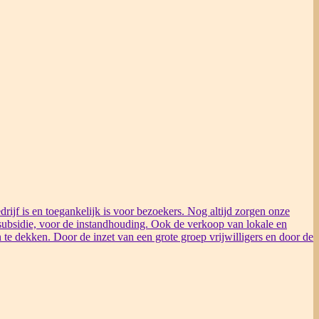
rijf is en toegankelijk is voor bezoekers. Nog altijd zorgen onze
ubsidie, voor de instandhouding. Ook de verkoop van lokale en
 te dekken. Door de inzet van een grote groep vrijwilligers en door de