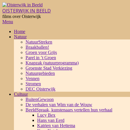
Skip
to
OISTERWIJK IN BEELD
content
films over Oisterwijk
Primary
Menu
Navigation
Home
Menu
Natuur
NatuurStreken
Braakballen!
Groen voor Grijs
Parel in ’t Groen
Knapzak (natuurprogramma)
Groenste Stad Verkiezing
Natuurgebieden
Vennen
Stromen
DEC Oisterwijk
Cultuur
BuitenGewoon
De verhalen van Wim van de Wouw
BeeldSpraak, kunstenaars vertellen hun verhaal
Lucy Bex
Hans van Eerd
Katrien van Hettema