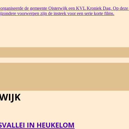
organiseerde de gemeente Oisterwijk een KVL Kroniek Dag. Op deze 
bijzondere voorwerpen zijn de insteek voor een serie korte films.
WIJK
VALLEI IN HEUKELOM