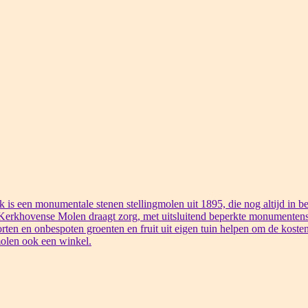
s een monumentale stenen stellingmolen uit 1895, die nog altijd in bed
 Kerkhovense Molen draagt zorg, met uitsluitend beperkte monumentens
rten en onbespoten groenten en fruit uit eigen tuin helpen om de kosten
olen ook een winkel.