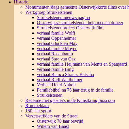
Historie
Monumenten(dag) gemeente Oisterwijk
korte films over
Werkgroep Struikelstenen
Struikelstenen nieuws pagina
Oisterwijkse struikelstenen: help mee en doneer
Struikelstenenproject Oisterwijk film
verhaal familie Wolff
verhaal Oppenheimer
verhaal Gluck en May
verhaal familie Mayer
verhaal Rosenbaum
verhaal Sara van Oss
verhaal familie Heijmans van Ments en Spanjaard
verhaal familie Bing
verhaal Blanca Strauss-Batscha
verhaal Rudi Wertheimer
Verhaal Henri Anholt
Familiebijbel na 75 jaar terug in de familie
Struikelstenen
Reclame met glasdia’s in de Kunstkring bioscoop
Rommeldam
150 jaar spoor
Verzetsstrijders van de Straat
Oisterwijk 70 jaar bevrijd
Willem van Baast