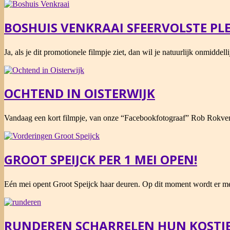
11
BOSHUIS VENKRAAI SFEERVOLSTE PLE
2015-
Ja, als je dit promotionele filmpje ziet, dan wil je natuurlijk onmiddell
06-
30
OCHTEND IN OISTERWIJK
2015-
Vandaag een kort filmpje, van onze “Facebookfotograaf” Rob Rokven
05-
05
GROOT SPEIJCK PER 1 MEI OPEN!
2015-
Eén mei opent Groot Speijck haar deuren. Op dit moment wordt er m
03-
24
RUNDEREN SCHARRELEN HUN KOSTJE