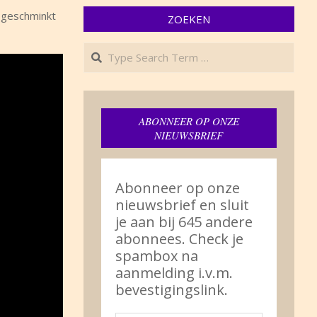
n geschminkt
ZOEKEN
Search
ABONNEER OP ONZE
NIEUWSBRIEF
Abonneer op onze
nieuwsbrief en sluit
je aan bij 645 andere
abonnees. Check je
spambox na
aanmelding i.v.m.
bevestigingslink.