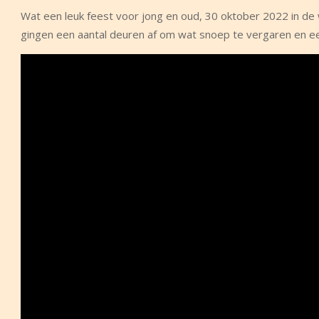
Wat een leuk feest voor jong en oud, 30 oktober 2022 in de
gingen een aantal deuren af om wat snoep te vergaren en e