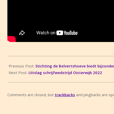
2022-
10-
Previous Post:
Stichting de Belvertshoeve biedt bijzonde
30
Next Post:
Uitslag schrijfwedstrijd Oisterwijk 2022
Comments are closed, but
trackbacks
and pingbacks are op