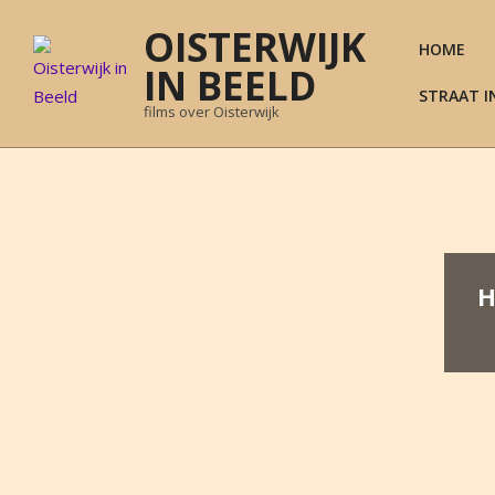
Skip
OISTERWIJK
to
HOME
content
IN BEELD
STRAAT I
films over Oisterwijk
H