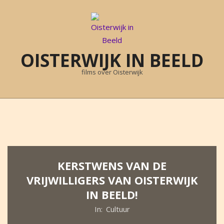
Skip
to
content
OISTERWIJK IN BEELD
films over Oisterwijk
Primary
Navigation
Menu
KERSTWENS VAN DE
VRIJWILLIGERS VAN OISTERWIJK
IN BEELD!
In:
Cultuur