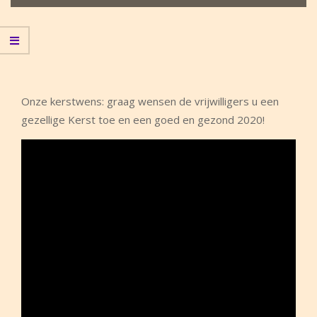
Onze kerstwens: graag wensen de vrijwilligers u een
gezellige Kerst toe en een goed en gezond 2020!