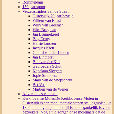
Rommeldam
150 jaar spoor
Verzetsstrijders van de Straat
Oisterwijk 70 jaar bevrijd
Willem van Baast
Willy van Breemen
Wim Brugman
Jan Brunnekreef
Boy Ecury
Harrie Janssen
Jacques Kieft
Gerard van der Linden
Jan Linthorst
Bim van der Klei
Gebroeders Schut
Kapelaan Sleegers
Jopie Smulders
Mark van de Snepscheut
Bet Vos
Martien van de Weijer
Advertenties van toen
Kerkhovense Molen
De Kerkhovense Molen in
Oisterwijk is een monumentale stenen stellingmolen uit
1895, die nog altijd in bedrijf is en toegankelijk is voor
bezoekers. Nog altijd zorgen onze molenaars dat de