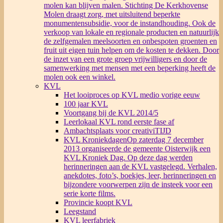
molen kan blijven malen. Stichting De Kerkhovense
Molen draagt zorg, met uitsluitend beperkte
monumentensubsidie, voor de instandhouding. Ook de
verkoop van lokale en regionale producten en natuurlijk
de zelfgemalen meelsoorten en onbespoten groenten en
fruit uit eigen tuin helpen om de kosten te dekken. Door
de inzet van een grote groep vrijwilligers en door de
samenwerking met mensen met een beperking heeft de
molen ook een winkel.
KVL
Het looiproces op KVL medio vorige eeuw
100 jaar KVL
Voortgang bij de KVL 2014/5
Leerlokaal KVL rond eerste fase af
Ambachtsplaats voor creativiTIJD
KVL Kroniekdagen
Op zaterdag 7 december
2013 organiseerde de gemeente Oisterwijk een
KVL Kroniek Dag. Op deze dag werden
herinneringen aan de KVL vastgelegd. Verhalen,
anekdotes, foto’s, boekjes, leer, herinneringen en
bijzondere voorwerpen zijn de insteek voor een
serie korte films.
Provincie koopt KVL
Leegstand
KVL leerfabriek