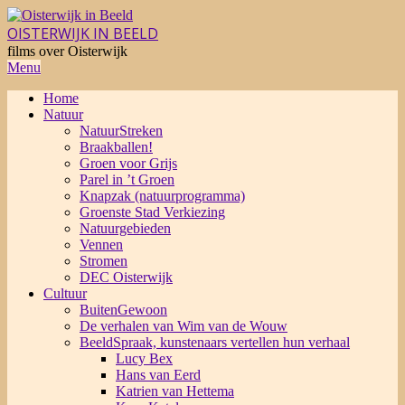
Skip
to
OISTERWIJK IN BEELD
content
films over Oisterwijk
Primary
Menu
Navigation
Home
Menu
Natuur
NatuurStreken
Braakballen!
Groen voor Grijs
Parel in ’t Groen
Knapzak (natuurprogramma)
Groenste Stad Verkiezing
Natuurgebieden
Vennen
Stromen
DEC Oisterwijk
Cultuur
BuitenGewoon
De verhalen van Wim van de Wouw
BeeldSpraak, kunstenaars vertellen hun verhaal
Lucy Bex
Hans van Eerd
Katrien van Hettema