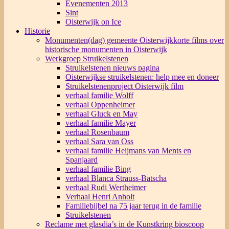
Evenementen 2013
Sint
Oisterwijk on Ice
Historie
Monumenten(dag) gemeente Oisterwijk
korte films over
historische monumenten in Oisterwijk
Werkgroep Struikelstenen
Struikelstenen nieuws pagina
Oisterwijkse struikelstenen: help mee en doneer
Struikelstenenproject Oisterwijk film
verhaal familie Wolff
verhaal Oppenheimer
verhaal Gluck en May
verhaal familie Mayer
verhaal Rosenbaum
verhaal Sara van Oss
verhaal familie Heijmans van Ments en
Spanjaard
verhaal familie Bing
verhaal Blanca Strauss-Batscha
verhaal Rudi Wertheimer
Verhaal Henri Anholt
Familiebijbel na 75 jaar terug in de familie
Struikelstenen
Reclame met glasdia’s in de Kunstkring bioscoop