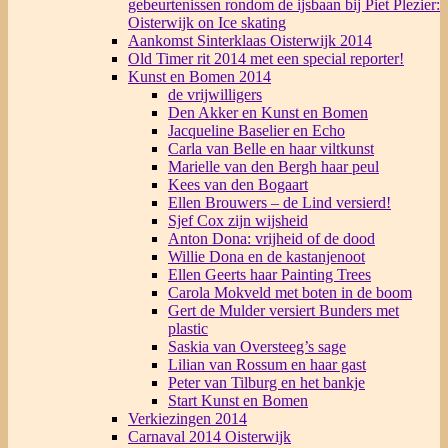
gebeurtenissen rondom de ijsbaan bij Piet Plezier:
Oisterwijk on Ice skating
Aankomst Sinterklaas Oisterwijk 2014
Old Timer rit 2014 met een special reporter!
Kunst en Bomen 2014
de vrijwilligers
Den Akker en Kunst en Bomen
Jacqueline Baselier en Echo
Carla van Belle en haar viltkunst
Marielle van den Bergh haar peul
Kees van den Bogaart
Ellen Brouwers – de Lind versierd!
Sjef Cox zijn wijsheid
Anton Dona: vrijheid of de dood
Willie Dona en de kastanjenoot
Ellen Geerts haar Painting Trees
Carola Mokveld met boten in de boom
Gert de Mulder versiert Bunders met
plastic
Saskia van Oversteeg’s sage
Lilian van Rossum en haar gast
Peter van Tilburg en het bankje
Start Kunst en Bomen
Verkiezingen 2014
Carnaval 2014 Oisterwijk