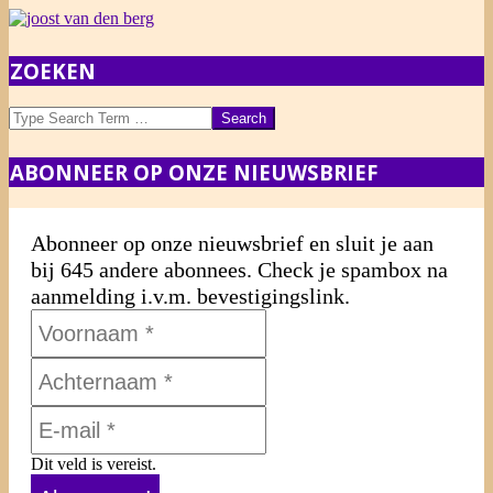
2013-
ZOEKEN
12-
09
Search
ABONNEER OP ONZE NIEUWSBRIEF
Abonneer op onze nieuwsbrief en sluit je aan
bij 645 andere abonnees. Check je spambox na
aanmelding i.v.m. bevestigingslink.
Dit veld is vereist.