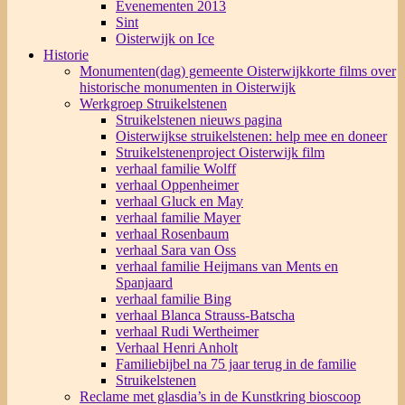
Evenementen 2013
Sint
Oisterwijk on Ice
Historie
Monumenten(dag) gemeente Oisterwijk
korte films over
historische monumenten in Oisterwijk
Werkgroep Struikelstenen
Struikelstenen nieuws pagina
Oisterwijkse struikelstenen: help mee en doneer
Struikelstenenproject Oisterwijk film
verhaal familie Wolff
verhaal Oppenheimer
verhaal Gluck en May
verhaal familie Mayer
verhaal Rosenbaum
verhaal Sara van Oss
verhaal familie Heijmans van Ments en
Spanjaard
verhaal familie Bing
verhaal Blanca Strauss-Batscha
verhaal Rudi Wertheimer
Verhaal Henri Anholt
Familiebijbel na 75 jaar terug in de familie
Struikelstenen
Reclame met glasdia’s in de Kunstkring bioscoop