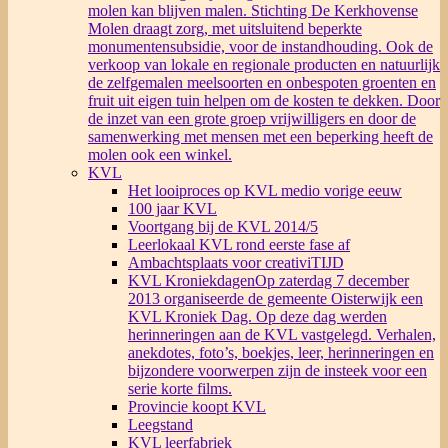
molen kan blijven malen. Stichting De Kerkhovense
Molen draagt zorg, met uitsluitend beperkte
monumentensubsidie, voor de instandhouding. Ook de
verkoop van lokale en regionale producten en natuurlijk
de zelfgemalen meelsoorten en onbespoten groenten en
fruit uit eigen tuin helpen om de kosten te dekken. Door
de inzet van een grote groep vrijwilligers en door de
samenwerking met mensen met een beperking heeft de
molen ook een winkel.
KVL
Het looiproces op KVL medio vorige eeuw
100 jaar KVL
Voortgang bij de KVL 2014/5
Leerlokaal KVL rond eerste fase af
Ambachtsplaats voor creativiTIJD
KVL Kroniekdagen
Op zaterdag 7 december
2013 organiseerde de gemeente Oisterwijk een
KVL Kroniek Dag. Op deze dag werden
herinneringen aan de KVL vastgelegd. Verhalen,
anekdotes, foto’s, boekjes, leer, herinneringen en
bijzondere voorwerpen zijn de insteek voor een
serie korte films.
Provincie koopt KVL
Leegstand
KVL leerfabriek