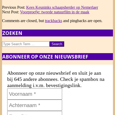
2020-
Previous Post:
Kees Keuninks schaapsherder op Nemerlaer
08-
Next Post:
Voorproefje: tweede natuurfilm in de maak
15
Comments are closed, but
trackbacks
and pingbacks are open.
ZOEKEN
Search
ABONNEER OP ONZE NIEUWSBRIEF
Abonneer op onze nieuwsbrief en sluit je aan
bij 645 andere abonnees. Check je spambox na
aanmelding i.v.m. bevestigingslink.