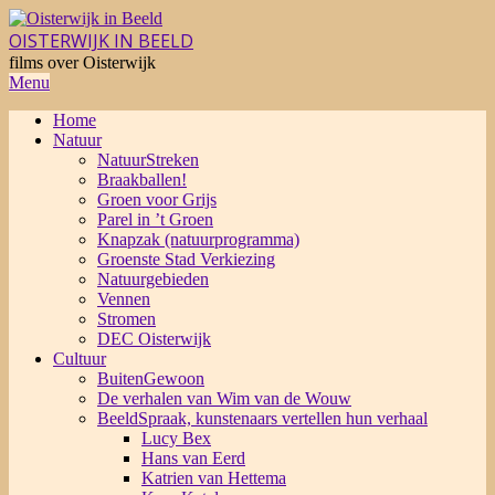
Skip
to
OISTERWIJK IN BEELD
content
films over Oisterwijk
Primary
Menu
Navigation
Home
Menu
Natuur
NatuurStreken
Braakballen!
Groen voor Grijs
Parel in ’t Groen
Knapzak (natuurprogramma)
Groenste Stad Verkiezing
Natuurgebieden
Vennen
Stromen
DEC Oisterwijk
Cultuur
BuitenGewoon
De verhalen van Wim van de Wouw
BeeldSpraak, kunstenaars vertellen hun verhaal
Lucy Bex
Hans van Eerd
Katrien van Hettema