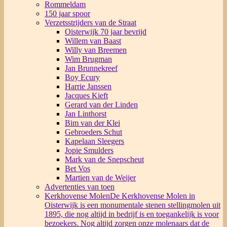
Rommeldam
150 jaar spoor
Verzetsstrijders van de Straat
Oisterwijk 70 jaar bevrijd
Willem van Baast
Willy van Breemen
Wim Brugman
Jan Brunnekreef
Boy Ecury
Harrie Janssen
Jacques Kieft
Gerard van der Linden
Jan Linthorst
Bim van der Klei
Gebroeders Schut
Kapelaan Sleegers
Jopie Smulders
Mark van de Snepscheut
Bet Vos
Martien van de Weijer
Advertenties van toen
Kerkhovense Molen
De Kerkhovense Molen in
Oisterwijk is een monumentale stenen stellingmolen uit
1895, die nog altijd in bedrijf is en toegankelijk is voor
bezoekers. Nog altijd zorgen onze molenaars dat de