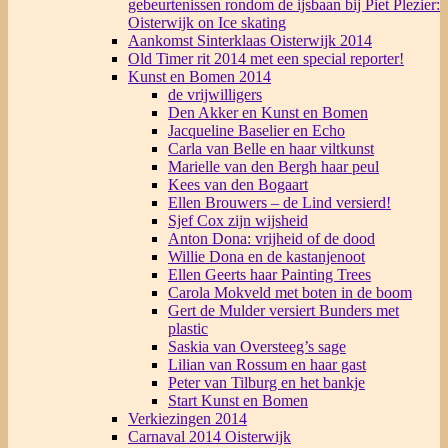
gebeurtenissen rondom de ijsbaan bij Piet Plezier:
Oisterwijk on Ice skating
Aankomst Sinterklaas Oisterwijk 2014
Old Timer rit 2014 met een special reporter!
Kunst en Bomen 2014
de vrijwilligers
Den Akker en Kunst en Bomen
Jacqueline Baselier en Echo
Carla van Belle en haar viltkunst
Marielle van den Bergh haar peul
Kees van den Bogaart
Ellen Brouwers – de Lind versierd!
Sjef Cox zijn wijsheid
Anton Dona: vrijheid of de dood
Willie Dona en de kastanjenoot
Ellen Geerts haar Painting Trees
Carola Mokveld met boten in de boom
Gert de Mulder versiert Bunders met
plastic
Saskia van Oversteeg’s sage
Lilian van Rossum en haar gast
Peter van Tilburg en het bankje
Start Kunst en Bomen
Verkiezingen 2014
Carnaval 2014 Oisterwijk