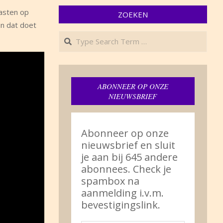
kasten op
ZOEKEN
En dat doet
Search
ABONNEER OP ONZE
NIEUWSBRIEF
Abonneer op onze
nieuwsbrief en sluit
je aan bij 645 andere
abonnees. Check je
spambox na
aanmelding i.v.m.
bevestigingslink.