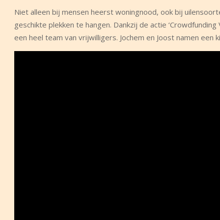
Niet alleen bij mensen heerst woningnood, ook bij uilensoor
geschikte plekken te hangen. Dankzij de actie ‘Crowdfundi
een heel team van vrijwilligers. Jochem en Joost namen een ki