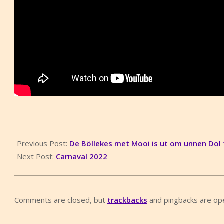
2022-
02-
Previous Post:
De Böllekes met Mooi is ut om unnen Dol 
17
Next Post:
Carnaval 2022
Comments are closed, but
trackbacks
and pingbacks are op