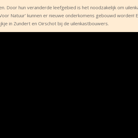
ten. Door hun veranderde leefgebied is het noodzakelijk om uilen
ng Voor Natuur’ kunnen er nieuwe onderkomens gebouwd worden! 
jkje in Zundert en Oirschot bij de uilenkastbouwers.