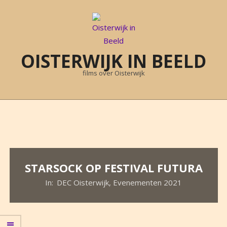
Skip
to
content
OISTERWIJK IN BEELD
films over Oisterwijk
Primary
Navigation
Menu
STARSOCK OP FESTIVAL FUTURA
In:
DEC Oisterwijk
,
Evenementen 2021