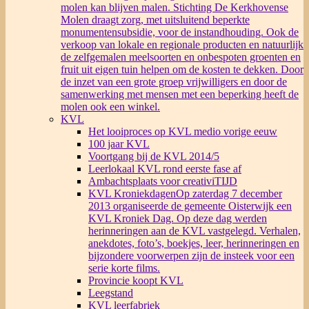
molen kan blijven malen. Stichting De Kerkhovense
Molen draagt zorg, met uitsluitend beperkte
monumentensubsidie, voor de instandhouding. Ook de
verkoop van lokale en regionale producten en natuurlijk
de zelfgemalen meelsoorten en onbespoten groenten en
fruit uit eigen tuin helpen om de kosten te dekken. Door
de inzet van een grote groep vrijwilligers en door de
samenwerking met mensen met een beperking heeft de
molen ook een winkel.
KVL
Het looiproces op KVL medio vorige eeuw
100 jaar KVL
Voortgang bij de KVL 2014/5
Leerlokaal KVL rond eerste fase af
Ambachtsplaats voor creativiTIJD
KVL Kroniekdagen
Op zaterdag 7 december
2013 organiseerde de gemeente Oisterwijk een
KVL Kroniek Dag. Op deze dag werden
herinneringen aan de KVL vastgelegd. Verhalen,
anekdotes, foto’s, boekjes, leer, herinneringen en
bijzondere voorwerpen zijn de insteek voor een
serie korte films.
Provincie koopt KVL
Leegstand
KVL leerfabriek