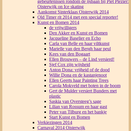
gebeurtenissen rondom de ijsbaan bij Piet Plezier:
Oisterwijk on Ice skating
Aankomst Sinterklaas Oisterwijk 2014
Old Timer rit 2014 met een special reporter!
Kunst en Bomen 2014
de vrijwilligers
Den Akker en Kunst en Bomen
Jacqueline Baselier en Echo
Carla van Belle en haar viltkunst
Marielle van den Bergh haar peul
Kees van den Bogaart
Ellen Brouwers – de Lind versierd!
Sjef Cox zijn wijsheid
Anton Dona: vrijheid of de dood
Willie Dona en de kastanjenoot
Ellen Geerts haar Painting Trees
Carola Mokveld met boten in de boom
Gert de Mulder versiert Bunders met
plastic
Saskia van Oversteeg’s sage
Lilian van Rossum en haar gast
Peter van Tilburg en het bankje
Start Kunst en Bomen
Verkiezingen 2014
Carnaval 2014 Oisterwijk