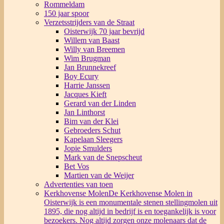
Rommeldam
150 jaar spoor
Verzetsstrijders van de Straat
Oisterwijk 70 jaar bevrijd
Willem van Baast
Willy van Breemen
Wim Brugman
Jan Brunnekreef
Boy Ecury
Harrie Janssen
Jacques Kieft
Gerard van der Linden
Jan Linthorst
Bim van der Klei
Gebroeders Schut
Kapelaan Sleegers
Jopie Smulders
Mark van de Snepscheut
Bet Vos
Martien van de Weijer
Advertenties van toen
Kerkhovense Molen
De Kerkhovense Molen in
Oisterwijk is een monumentale stenen stellingmolen uit
1895, die nog altijd in bedrijf is en toegankelijk is voor
bezoekers. Nog altijd zorgen onze molenaars dat de