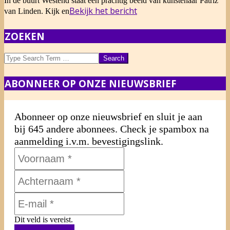
In de buurt Westend staat een prachtig beeld van kunstenaar Patriz
01-
Bekijk het bericht
van Linden. Kijk en
13
ZOEKEN
Search
ABONNEER OP ONZE NIEUWSBRIEF
Abonneer op onze nieuwsbrief en sluit je aan
bij 645 andere abonnees. Check je spambox na
aanmelding i.v.m. bevestigingslink.
Dit veld is vereist.