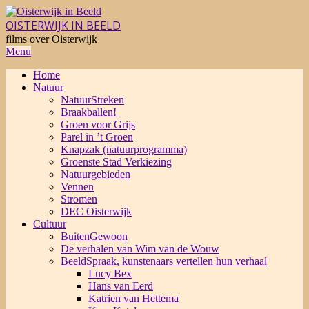
Skip
to
OISTERWIJK IN BEELD
content
films over Oisterwijk
Primary
Menu
Navigation
Home
Menu
Natuur
NatuurStreken
Braakballen!
Groen voor Grijs
Parel in ’t Groen
Knapzak (natuurprogramma)
Groenste Stad Verkiezing
Natuurgebieden
Vennen
Stromen
DEC Oisterwijk
Cultuur
BuitenGewoon
De verhalen van Wim van de Wouw
BeeldSpraak, kunstenaars vertellen hun verhaal
Lucy Bex
Hans van Eerd
Katrien van Hettema