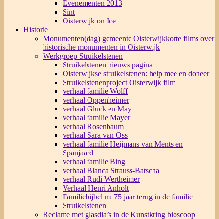
Evenementen 2013
Sint
Oisterwijk on Ice
Historie
Monumenten(dag) gemeente Oisterwijk
korte films over
historische monumenten in Oisterwijk
Werkgroep Struikelstenen
Struikelstenen nieuws pagina
Oisterwijkse struikelstenen: help mee en doneer
Struikelstenenproject Oisterwijk film
verhaal familie Wolff
verhaal Oppenheimer
verhaal Gluck en May
verhaal familie Mayer
verhaal Rosenbaum
verhaal Sara van Oss
verhaal familie Heijmans van Ments en
Spanjaard
verhaal familie Bing
verhaal Blanca Strauss-Batscha
verhaal Rudi Wertheimer
Verhaal Henri Anholt
Familiebijbel na 75 jaar terug in de familie
Struikelstenen
Reclame met glasdia’s in de Kunstkring bioscoop