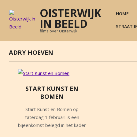
Skip
OISTERWIJK
to
HOME
content
IN BEELD
STRAAT I
films over Oisterwijk
ADRY HOEVEN
START KUNST EN
BOMEN
2014-
Start Kunst en Bomen op
02-
zaterdag 1 februari is een
02
bijeenkomst belegd in het kader