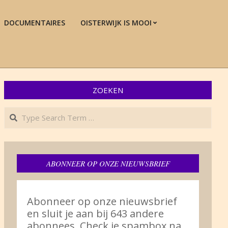
DOCUMENTAIRES
OISTERWIJK IS MOOI
Prim
Navi
Men
ZOEKEN
Search
ABONNEER OP ONZE NIEUWSBRIEF
Abonneer op onze nieuwsbrief
en sluit je aan bij 643 andere
abonnees. Check je spambox na