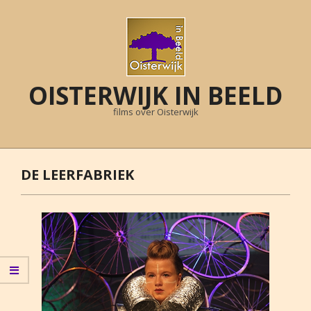
Skip
to
content
OISTERWIJK IN BEELD
films over Oisterwijk
Primary
Navigation
DE LEERFABRIEK
Menu