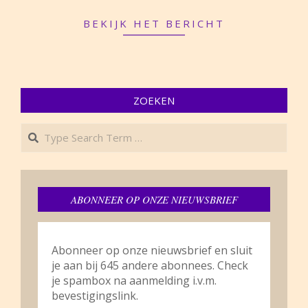
18
BEKIJK HET BERICHT
ZOEKEN
Search
ABONNEER OP ONZE NIEUWSBRIEF
Abonneer op onze nieuwsbrief en sluit
je aan bij 645 andere abonnees. Check
je spambox na aanmelding i.v.m.
bevestigingslink.