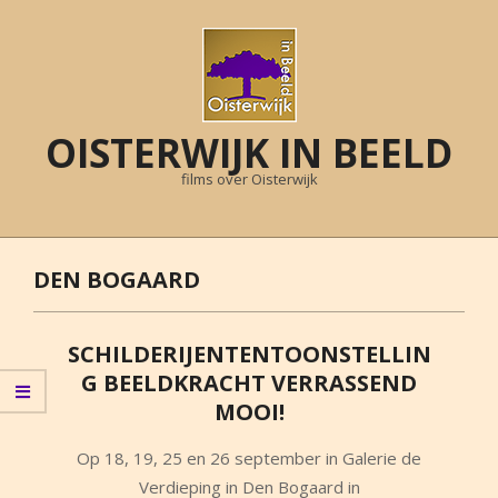
Skip
to
content
OISTERWIJK IN BEELD
films over Oisterwijk
Primary
Navigation
DEN BOGAARD
Menu
SCHILDERIJENTENTOONSTELLIN
G BEELDKRACHT VERRASSEND
MOOI!
2021-
Op 18, 19, 25 en 26 september in Galerie de
09-
Verdieping in Den Bogaard in