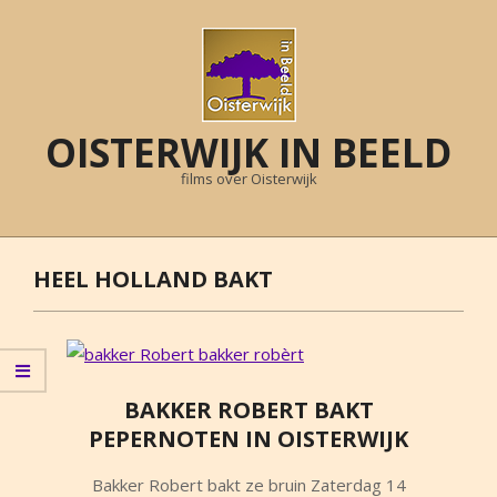
Skip
to
content
OISTERWIJK IN BEELD
films over Oisterwijk
Primary
Navigation
HEEL HOLLAND BAKT
Menu
BAKKER ROBERT BAKT
PEPERNOTEN IN OISTERWIJK
2015-
Bakker Robert bakt ze bruin Zaterdag 14
11-