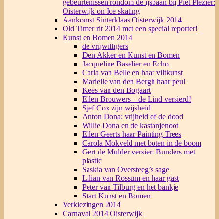
gebeurtenissen rondom de ijsbaan bij Piet Plezier:
Oisterwijk on Ice skating
Aankomst Sinterklaas Oisterwijk 2014
Old Timer rit 2014 met een special reporter!
Kunst en Bomen 2014
de vrijwilligers
Den Akker en Kunst en Bomen
Jacqueline Baselier en Echo
Carla van Belle en haar viltkunst
Marielle van den Bergh haar peul
Kees van den Bogaart
Ellen Brouwers – de Lind versierd!
Sjef Cox zijn wijsheid
Anton Dona: vrijheid of de dood
Willie Dona en de kastanjenoot
Ellen Geerts haar Painting Trees
Carola Mokveld met boten in de boom
Gert de Mulder versiert Bunders met
plastic
Saskia van Oversteeg’s sage
Lilian van Rossum en haar gast
Peter van Tilburg en het bankje
Start Kunst en Bomen
Verkiezingen 2014
Carnaval 2014 Oisterwijk