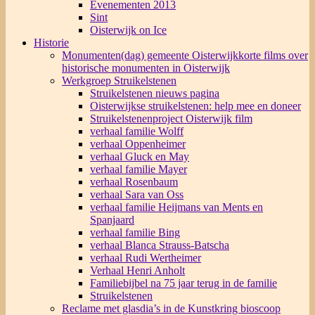
Evenementen 2013
Sint
Oisterwijk on Ice
Historie
Monumenten(dag) gemeente Oisterwijk
korte films over
historische monumenten in Oisterwijk
Werkgroep Struikelstenen
Struikelstenen nieuws pagina
Oisterwijkse struikelstenen: help mee en doneer
Struikelstenenproject Oisterwijk film
verhaal familie Wolff
verhaal Oppenheimer
verhaal Gluck en May
verhaal familie Mayer
verhaal Rosenbaum
verhaal Sara van Oss
verhaal familie Heijmans van Ments en
Spanjaard
verhaal familie Bing
verhaal Blanca Strauss-Batscha
verhaal Rudi Wertheimer
Verhaal Henri Anholt
Familiebijbel na 75 jaar terug in de familie
Struikelstenen
Reclame met glasdia’s in de Kunstkring bioscoop