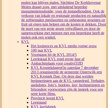
molen kan blijven malen. Stichting De Kerkhovense
Molen draagt zorg, met uitsluitend beperkte
monumentensubsidie, voor de instandhouding. Ook de
verkoop van lokale en regionale producten en natuurlijk
de zelfgemalen meelsoorten en onbespoten groenten en
fruit uit eigen tuin helpen om de kosten te dekken. Door
de inzet van een grote groep vrijwilligers en door de
samenwerking met mensen met een beperking heeft de
molen ook een winkel.
KVL
Het looiproces op KVL medio vorige eeuw
100 jaar KVL
Voortgang bij de KVL 2014/5
Leerlokaal KVL rond eerste fase af
Ambachtsplaats voor creativiTIJD
KVL Kroniekdagen
Op zaterdag 7 december
2013 organiseerde de gemeente Oisterwijk een
KVL Kroniek Dag. Op deze dag werden
herinneringen aan de KVL vastgelegd. Verhalen,
anekdotes, foto’s, boekjes, leer, herinneringen en
bijzondere voorwerpen zijn de insteek voor een
serie korte films.
Provincie koopt KVL
Leegstand
KVL leerfabriek