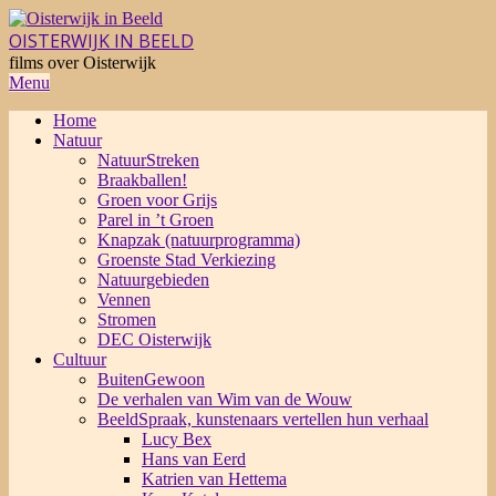
Skip
to
OISTERWIJK IN BEELD
content
films over Oisterwijk
Primary
Menu
Navigation
Home
Menu
Natuur
NatuurStreken
Braakballen!
Groen voor Grijs
Parel in ’t Groen
Knapzak (natuurprogramma)
Groenste Stad Verkiezing
Natuurgebieden
Vennen
Stromen
DEC Oisterwijk
Cultuur
BuitenGewoon
De verhalen van Wim van de Wouw
BeeldSpraak, kunstenaars vertellen hun verhaal
Lucy Bex
Hans van Eerd
Katrien van Hettema