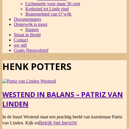
Lichtpuntje voor maar 50 cent
Kerkeind tot Linde eind
Buitengebied van O’wijk
Documentaires
Oisterwijk is mooi
Haaren
Straat in Beeld
Contact
uw gift
Gratis Nieuwsbrief
HENK POTTERS
WESTEND IN BALANS – PATRIZ VAN
LINDEN
2014-
In de buurt Westend staat een prachtig beeld van kunstenaar Patriz
01-
Bekijk het bericht
van Linden. Kijk en
13