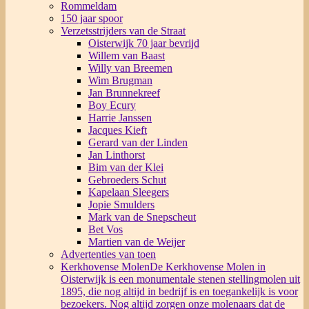
Rommeldam
150 jaar spoor
Verzetsstrijders van de Straat
Oisterwijk 70 jaar bevrijd
Willem van Baast
Willy van Breemen
Wim Brugman
Jan Brunnekreef
Boy Ecury
Harrie Janssen
Jacques Kieft
Gerard van der Linden
Jan Linthorst
Bim van der Klei
Gebroeders Schut
Kapelaan Sleegers
Jopie Smulders
Mark van de Snepscheut
Bet Vos
Martien van de Weijer
Advertenties van toen
Kerkhovense Molen
De Kerkhovense Molen in
Oisterwijk is een monumentale stenen stellingmolen uit
1895, die nog altijd in bedrijf is en toegankelijk is voor
bezoekers. Nog altijd zorgen onze molenaars dat de