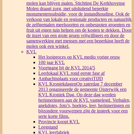
molen kan blijven malen. Stichting De Kerkhovense
Molen draagt zorg, met uitsluitend beperkte
monumentensubsidie, voor de instandhouding. Ook de
verkoop van lokale en regionale producten en natuurlijk
de zelfgemalen meelsoorten en onbespoten groenten en
fruit uit eigen tuin helpen om de kosten te dekken. Door
de inzet van een grote groep vrijwilligers en door de
samenwerking met mensen met een beperking heeft de
molen ook een winkel.
KVL
Het looiproces op KVL medio vorige eeuw
100 jaar KVL
Voortgang bij de KVL 2014/5
Leerlokaal KVL rond eerste fase af
Ambachtsplaats voor creativiTIJD
KVL Kroniekdagen
Op zaterdag 7 december
2013 organiseerde de gemeente Oisterwijk een
KVL Kroniek Dag. Op deze dag werden
herinneringen aan de KVL vastgelegd. Verhalen,
anekdotes, foto’s, boekjes, leer, herinneringen en
bijzondere voorwerpen zijn de insteek voor een
serie korte films.
Provincie koopt KVL
Leegstand
KVL leerfabriek