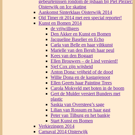
gebeurtenissen rondom de ijsbaan bij Piet Plezier:
Oisterwijk on Ice skating
Aankomst Sinterklaas Oisterwijk 2014
Old Timer rit 2014 met een special reporter!
Kunst en Bomen 2014
de vrijwilligers
Den Akker en Kunst en Bomen
Jacqueline Baselier en Echo
Carla van Belle en haar viltkunst
Marielle van den Bergh haar peul
Kees van den Bogaart
Ellen Brouwers – de Lind versierd!
Sjef Cox zijn wijsheid
Anton Dona: vrijheid of de dood
Willie Dona en de kastanjenoot
Ellen Geerts haar Painting Trees
Carola Mokveld met boten in de boom
Gert de Mulder versiert Bunders met
plastic
Saskia van Oversteeg’s sage
Lilian van Rossum en haar gast
Peter van Tilburg en het bankje
Start Kunst en Bomen
Verkiezingen 2014
Carnaval 2014 Oisterwijk