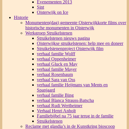
Evenementen 2013
Sint
Oisterwijk on Ice
Historie
Monumenten(dag) gemeente Oisterwijk
korte films over
historische monumenten in Oisterwijk
Werkgroep Struikelstenen
Struikelstenen nieuws pagina
Oisterwijkse struikelstenen: help mee en doneer
Struikelstenenproject Oisterwijk film
verhaal familie Wolff
verhaal Oppenheimer
verhaal Gluck en May
verhaal familie Mayer
verhaal Rosenbaum
verhaal Sara van Oss
verhaal familie Heijmans van Ments en
Spanjaard
verhaal familie Bing
verhaal Blanca Strauss-Batscha
verhaal Rudi Wertheimer
Verhaal Henri Anholt
Familiebijbel na 75 jaar terug in de familie
Struikelstenen
Reclame met glasdia’s in de Kunstkring bioscoop