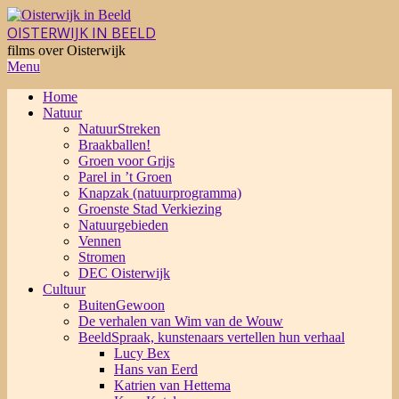
Skip
to
OISTERWIJK IN BEELD
content
films over Oisterwijk
Primary
Menu
Navigation
Home
Menu
Natuur
NatuurStreken
Braakballen!
Groen voor Grijs
Parel in ’t Groen
Knapzak (natuurprogramma)
Groenste Stad Verkiezing
Natuurgebieden
Vennen
Stromen
DEC Oisterwijk
Cultuur
BuitenGewoon
De verhalen van Wim van de Wouw
BeeldSpraak, kunstenaars vertellen hun verhaal
Lucy Bex
Hans van Eerd
Katrien van Hettema