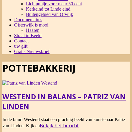
Lichtpuntje voor maar 50 cent
Kerkeind tot Linde eind
Buitengebied van O’wijk
Documentaires
Oisterwijk is mooi
Haaren
Straat in Beeld
Contact
uw gift
Gratis Nieuwsbrief
POTTEBAKKERIJ
WESTEND IN BALANS – PATRIZ VAN
LINDEN
2014-
In de buurt Westend staat een prachtig beeld van kunstenaar Patriz
01-
Bekijk het bericht
van Linden. Kijk en
13