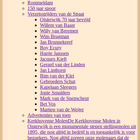
Rommeldam
150 jaar spoor
Verzetsstrijders van de Straat
Oisterwijk 70 jaar bevrijd
Willem van Baast
Willy van Breemen
Wim Brugman
Jan Brunnekreef
Boy Ecury
Harrie Janssen
Jacques Kieft
Gerard van der Linden
Jan Linthorst
Bim van der Klei
Gebroeders Schut
Kapelaan Sleegers
Jopie Smulders
Mark van de Snepscheut
Bet Vos
Martien van de Weijer
Advertenties van toen
Kerkhovense Molen
De Kerkhovense Molen in
Oisterwijk is een monumentale stenen stellingmolen uit
1895, die nog altijd in bedrijf is en toegankelijk is voor
bezoekers. Nog altijd zorgen onze molenaars dat de