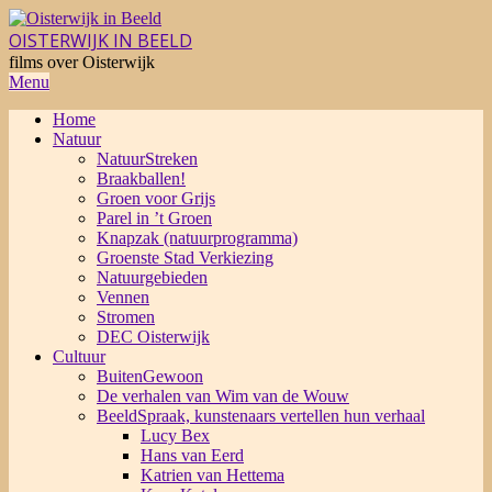
Skip
to
OISTERWIJK IN BEELD
content
films over Oisterwijk
Primary
Menu
Navigation
Home
Menu
Natuur
NatuurStreken
Braakballen!
Groen voor Grijs
Parel in ’t Groen
Knapzak (natuurprogramma)
Groenste Stad Verkiezing
Natuurgebieden
Vennen
Stromen
DEC Oisterwijk
Cultuur
BuitenGewoon
De verhalen van Wim van de Wouw
BeeldSpraak, kunstenaars vertellen hun verhaal
Lucy Bex
Hans van Eerd
Katrien van Hettema