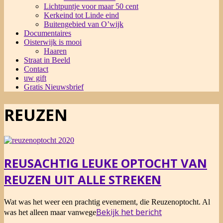
Lichtpuntje voor maar 50 cent
Kerkeind tot Linde eind
Buitengebied van O’wijk
Documentaires
Oisterwijk is mooi
Haaren
Straat in Beeld
Contact
uw gift
Gratis Nieuwsbrief
REUZEN
REUSACHTIG LEUKE OPTOCHT VAN
REUZEN UIT ALLE STREKEN
2015-
Wat was het weer een prachtig evenement, die Reuzenoptocht. Al
09-
Bekijk het bericht
was het alleen maar vanwege
21