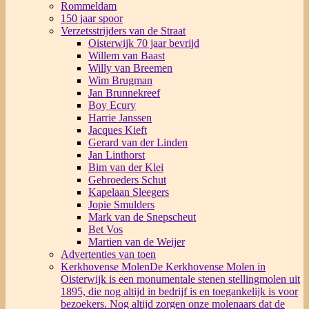
Rommeldam
150 jaar spoor
Verzetsstrijders van de Straat
Oisterwijk 70 jaar bevrijd
Willem van Baast
Willy van Breemen
Wim Brugman
Jan Brunnekreef
Boy Ecury
Harrie Janssen
Jacques Kieft
Gerard van der Linden
Jan Linthorst
Bim van der Klei
Gebroeders Schut
Kapelaan Sleegers
Jopie Smulders
Mark van de Snepscheut
Bet Vos
Martien van de Weijer
Advertenties van toen
Kerkhovense Molen
De Kerkhovense Molen in
Oisterwijk is een monumentale stenen stellingmolen uit
1895, die nog altijd in bedrijf is en toegankelijk is voor
bezoekers. Nog altijd zorgen onze molenaars dat de