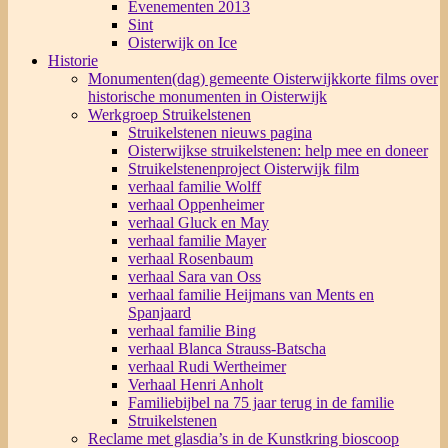
Evenementen 2013
Sint
Oisterwijk on Ice
Historie
Monumenten(dag) gemeente Oisterwijk
korte films over
historische monumenten in Oisterwijk
Werkgroep Struikelstenen
Struikelstenen nieuws pagina
Oisterwijkse struikelstenen: help mee en doneer
Struikelstenenproject Oisterwijk film
verhaal familie Wolff
verhaal Oppenheimer
verhaal Gluck en May
verhaal familie Mayer
verhaal Rosenbaum
verhaal Sara van Oss
verhaal familie Heijmans van Ments en
Spanjaard
verhaal familie Bing
verhaal Blanca Strauss-Batscha
verhaal Rudi Wertheimer
Verhaal Henri Anholt
Familiebijbel na 75 jaar terug in de familie
Struikelstenen
Reclame met glasdia’s in de Kunstkring bioscoop