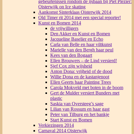
gebeurtenissen rondom de ijsbaan bij Piet Plezier:
Oisterwijk on Ice skating
Aankomst Sinterklaas Oisterwijk 2014
Old Timer rit 2014 met een special reporter!
Kunst en Bomen 2014
de vrijwilligers
Den Akker en Kunst en Bomen
Jacqueline Baselier en Echo
Carla van Belle en haar viltkunst
Marielle van den Bergh haar peul
Kees van den Bogaart
Ellen Brouwers – de Lind versierd!
Sjef Cox zijn wijsheid
Anton Dona: vrijheid of de dood
Willie Dona en de kastanjenoot
Ellen Geerts haar Painting Trees
Carola Mokveld met boten in de boom
Gert de Mulder versiert Bunders met
plastic
Saskia van Oversteeg’s sage
Lilian van Rossum en haar gast
Peter van Tilburg en het bankje
Start Kunst en Bomen
Verkiezingen 2014
Carnaval 2014 Oisterwijk