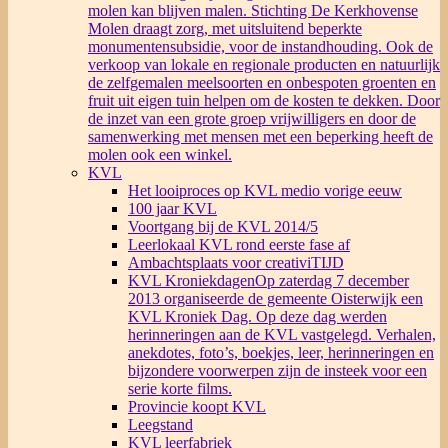
molen kan blijven malen. Stichting De Kerkhovense
Molen draagt zorg, met uitsluitend beperkte
monumentensubsidie, voor de instandhouding. Ook de
verkoop van lokale en regionale producten en natuurlijk
de zelfgemalen meelsoorten en onbespoten groenten en
fruit uit eigen tuin helpen om de kosten te dekken. Door
de inzet van een grote groep vrijwilligers en door de
samenwerking met mensen met een beperking heeft de
molen ook een winkel.
KVL
Het looiproces op KVL medio vorige eeuw
100 jaar KVL
Voortgang bij de KVL 2014/5
Leerlokaal KVL rond eerste fase af
Ambachtsplaats voor creativiTIJD
KVL Kroniekdagen
Op zaterdag 7 december
2013 organiseerde de gemeente Oisterwijk een
KVL Kroniek Dag. Op deze dag werden
herinneringen aan de KVL vastgelegd. Verhalen,
anekdotes, foto’s, boekjes, leer, herinneringen en
bijzondere voorwerpen zijn de insteek voor een
serie korte films.
Provincie koopt KVL
Leegstand
KVL leerfabriek