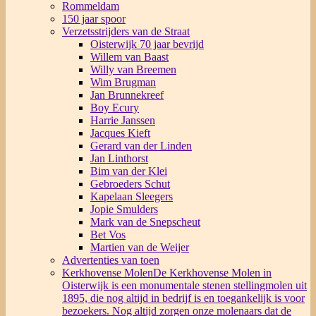
Rommeldam
150 jaar spoor
Verzetsstrijders van de Straat
Oisterwijk 70 jaar bevrijd
Willem van Baast
Willy van Breemen
Wim Brugman
Jan Brunnekreef
Boy Ecury
Harrie Janssen
Jacques Kieft
Gerard van der Linden
Jan Linthorst
Bim van der Klei
Gebroeders Schut
Kapelaan Sleegers
Jopie Smulders
Mark van de Snepscheut
Bet Vos
Martien van de Weijer
Advertenties van toen
Kerkhovense Molen
De Kerkhovense Molen in
Oisterwijk is een monumentale stenen stellingmolen uit
1895, die nog altijd in bedrijf is en toegankelijk is voor
bezoekers. Nog altijd zorgen onze molenaars dat de