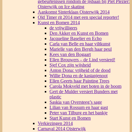
gebeurtenissen rondom de ijsbaan bij Piet Plezier:
Oisterwijk on Ice skating
Aankomst Sinterklaas Oisterwijk 2014
Old Timer rit 2014 met een special reporter!
Kunst en Bomen 2014
de vrijwilligers
Den Akker en Kunst en Bomen
Jacqueline Baselier en Echo
Carla van Belle en haar viltkunst
Marielle van den Bergh haar peul
Kees van den Bogaart
Ellen Brouwers – de Lind versierd!
Sjef Cox zijn wijsheid
Anton Dona: vrijheid of de dood
Willie Dona en de kastanjenoot
Ellen Geerts haar Painting Trees
Carola Mokveld met boten in de boom
Gert de Mulder versiert Bunders met
plastic
Saskia van Oversteeg’s sage
Lilian van Rossum en haar gast
Peter van Tilburg en het bankje
Start Kunst en Bomen
Verkiezingen 2014
Carnaval 2014 Oisterwijk