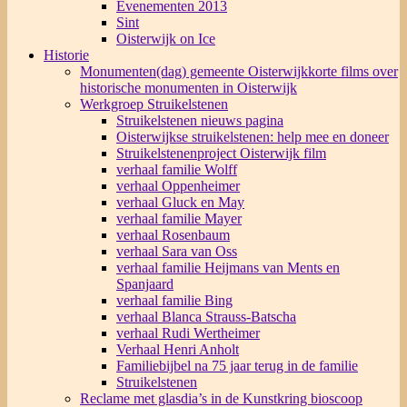
Evenementen 2013
Sint
Oisterwijk on Ice
Historie
Monumenten(dag) gemeente Oisterwijk
korte films over
historische monumenten in Oisterwijk
Werkgroep Struikelstenen
Struikelstenen nieuws pagina
Oisterwijkse struikelstenen: help mee en doneer
Struikelstenenproject Oisterwijk film
verhaal familie Wolff
verhaal Oppenheimer
verhaal Gluck en May
verhaal familie Mayer
verhaal Rosenbaum
verhaal Sara van Oss
verhaal familie Heijmans van Ments en
Spanjaard
verhaal familie Bing
verhaal Blanca Strauss-Batscha
verhaal Rudi Wertheimer
Verhaal Henri Anholt
Familiebijbel na 75 jaar terug in de familie
Struikelstenen
Reclame met glasdia’s in de Kunstkring bioscoop