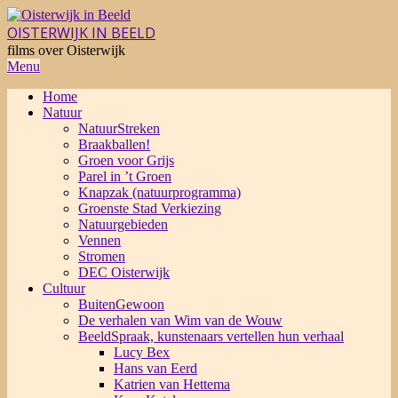
Skip
to
OISTERWIJK IN BEELD
content
films over Oisterwijk
Primary
Menu
Navigation
Home
Menu
Natuur
NatuurStreken
Braakballen!
Groen voor Grijs
Parel in ’t Groen
Knapzak (natuurprogramma)
Groenste Stad Verkiezing
Natuurgebieden
Vennen
Stromen
DEC Oisterwijk
Cultuur
BuitenGewoon
De verhalen van Wim van de Wouw
BeeldSpraak, kunstenaars vertellen hun verhaal
Lucy Bex
Hans van Eerd
Katrien van Hettema