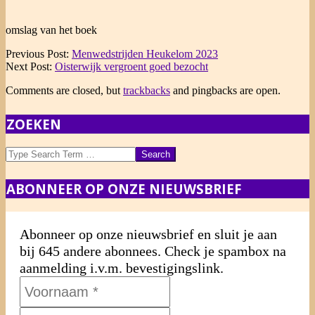
omslag van het boek
2023-
Previous Post:
Menwedstrijden Heukelom 2023
04-
Next Post:
Oisterwijk vergroent goed bezocht
04
Comments are closed, but
trackbacks
and pingbacks are open.
ZOEKEN
Search
ABONNEER OP ONZE NIEUWSBRIEF
Abonneer op onze nieuwsbrief en sluit je aan
bij 645 andere abonnees. Check je spambox na
aanmelding i.v.m. bevestigingslink.