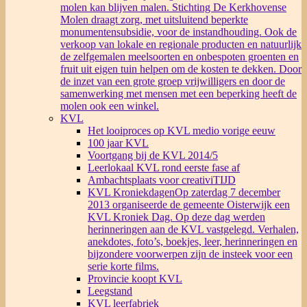
molen kan blijven malen. Stichting De Kerkhovense
Molen draagt zorg, met uitsluitend beperkte
monumentensubsidie, voor de instandhouding. Ook de
verkoop van lokale en regionale producten en natuurlijk
de zelfgemalen meelsoorten en onbespoten groenten en
fruit uit eigen tuin helpen om de kosten te dekken. Door
de inzet van een grote groep vrijwilligers en door de
samenwerking met mensen met een beperking heeft de
molen ook een winkel.
KVL
Het looiproces op KVL medio vorige eeuw
100 jaar KVL
Voortgang bij de KVL 2014/5
Leerlokaal KVL rond eerste fase af
Ambachtsplaats voor creativiTIJD
KVL Kroniekdagen
Op zaterdag 7 december
2013 organiseerde de gemeente Oisterwijk een
KVL Kroniek Dag. Op deze dag werden
herinneringen aan de KVL vastgelegd. Verhalen,
anekdotes, foto’s, boekjes, leer, herinneringen en
bijzondere voorwerpen zijn de insteek voor een
serie korte films.
Provincie koopt KVL
Leegstand
KVL leerfabriek