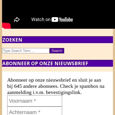
2013-
ZOEKEN
11-
25
Search
ABONNEER OP ONZE NIEUWSBRIEF
Abonneer op onze nieuwsbrief en sluit je aan
bij 645 andere abonnees. Check je spambox na
aanmelding i.v.m. bevestigingslink.