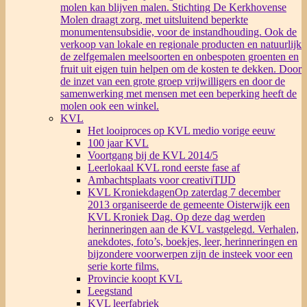
molen kan blijven malen. Stichting De Kerkhovense
Molen draagt zorg, met uitsluitend beperkte
monumentensubsidie, voor de instandhouding. Ook de
verkoop van lokale en regionale producten en natuurlijk
de zelfgemalen meelsoorten en onbespoten groenten en
fruit uit eigen tuin helpen om de kosten te dekken. Door
de inzet van een grote groep vrijwilligers en door de
samenwerking met mensen met een beperking heeft de
molen ook een winkel.
KVL
Het looiproces op KVL medio vorige eeuw
100 jaar KVL
Voortgang bij de KVL 2014/5
Leerlokaal KVL rond eerste fase af
Ambachtsplaats voor creativiTIJD
KVL Kroniekdagen
Op zaterdag 7 december
2013 organiseerde de gemeente Oisterwijk een
KVL Kroniek Dag. Op deze dag werden
herinneringen aan de KVL vastgelegd. Verhalen,
anekdotes, foto’s, boekjes, leer, herinneringen en
bijzondere voorwerpen zijn de insteek voor een
serie korte films.
Provincie koopt KVL
Leegstand
KVL leerfabriek