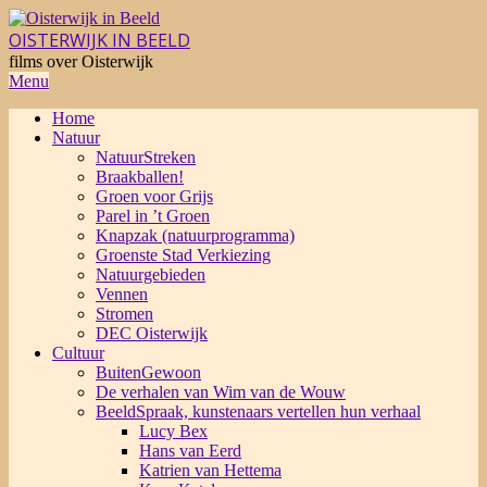
Skip
to
OISTERWIJK IN BEELD
content
films over Oisterwijk
Primary
Menu
Navigation
Home
Menu
Natuur
NatuurStreken
Braakballen!
Groen voor Grijs
Parel in ’t Groen
Knapzak (natuurprogramma)
Groenste Stad Verkiezing
Natuurgebieden
Vennen
Stromen
DEC Oisterwijk
Cultuur
BuitenGewoon
De verhalen van Wim van de Wouw
BeeldSpraak, kunstenaars vertellen hun verhaal
Lucy Bex
Hans van Eerd
Katrien van Hettema