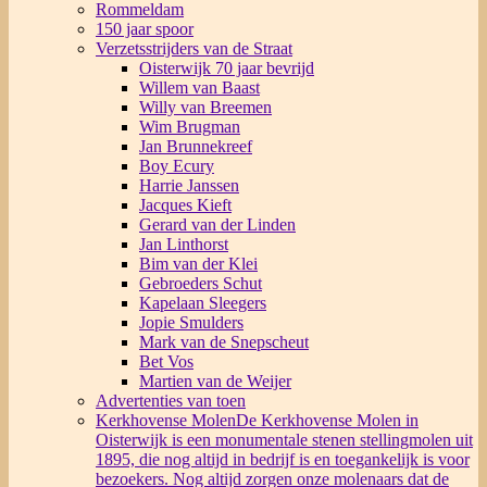
Rommeldam
150 jaar spoor
Verzetsstrijders van de Straat
Oisterwijk 70 jaar bevrijd
Willem van Baast
Willy van Breemen
Wim Brugman
Jan Brunnekreef
Boy Ecury
Harrie Janssen
Jacques Kieft
Gerard van der Linden
Jan Linthorst
Bim van der Klei
Gebroeders Schut
Kapelaan Sleegers
Jopie Smulders
Mark van de Snepscheut
Bet Vos
Martien van de Weijer
Advertenties van toen
Kerkhovense Molen
De Kerkhovense Molen in
Oisterwijk is een monumentale stenen stellingmolen uit
1895, die nog altijd in bedrijf is en toegankelijk is voor
bezoekers. Nog altijd zorgen onze molenaars dat de