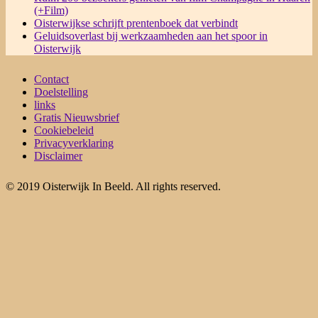
(+Film)
Oisterwijkse schrijft prentenboek dat verbindt
Geluidsoverlast bij werkzaamheden aan het spoor in
Oisterwijk
Contact
Doelstelling
links
Gratis Nieuwsbrief
Cookiebeleid
Privacyverklaring
Disclaimer
© 2019 Oisterwijk In Beeld. All rights reserved.