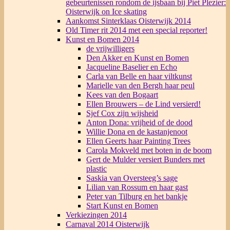
gebeurtenissen rondom de ijsbaan bij Piet Plezier:
Oisterwijk on Ice skating
Aankomst Sinterklaas Oisterwijk 2014
Old Timer rit 2014 met een special reporter!
Kunst en Bomen 2014
de vrijwilligers
Den Akker en Kunst en Bomen
Jacqueline Baselier en Echo
Carla van Belle en haar viltkunst
Marielle van den Bergh haar peul
Kees van den Bogaart
Ellen Brouwers – de Lind versierd!
Sjef Cox zijn wijsheid
Anton Dona: vrijheid of de dood
Willie Dona en de kastanjenoot
Ellen Geerts haar Painting Trees
Carola Mokveld met boten in de boom
Gert de Mulder versiert Bunders met
plastic
Saskia van Oversteeg’s sage
Lilian van Rossum en haar gast
Peter van Tilburg en het bankje
Start Kunst en Bomen
Verkiezingen 2014
Carnaval 2014 Oisterwijk