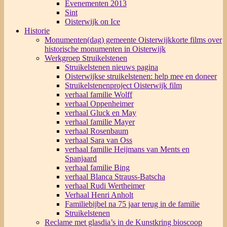
Evenementen 2013
Sint
Oisterwijk on Ice
Historie
Monumenten(dag) gemeente Oisterwijk
korte films over
historische monumenten in Oisterwijk
Werkgroep Struikelstenen
Struikelstenen nieuws pagina
Oisterwijkse struikelstenen: help mee en doneer
Struikelstenenproject Oisterwijk film
verhaal familie Wolff
verhaal Oppenheimer
verhaal Gluck en May
verhaal familie Mayer
verhaal Rosenbaum
verhaal Sara van Oss
verhaal familie Heijmans van Ments en
Spanjaard
verhaal familie Bing
verhaal Blanca Strauss-Batscha
verhaal Rudi Wertheimer
Verhaal Henri Anholt
Familiebijbel na 75 jaar terug in de familie
Struikelstenen
Reclame met glasdia’s in de Kunstkring bioscoop