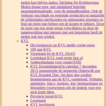
molen kan blijven malen. Stichting De Kerkhovense
Molen draagt zorg, met uitsluitend beperkte
monumentensubsidie, voor de instandhouding. Ook de
verkoop van lokale en regionale producten en natuurlijk
de zelfgemalen meelsoorten en onbespoten groenten en
fruit uit eigen tuin helpen om de kosten te dekken. Door
de inzet van een grote groep vrijwilligers en door de
samenwerking met mensen met een beperking heeft de
molen ook een winkel.
KVL
Het looiproces op KVL medio vorige eeuw
100 jaar KVL
Voortgang bij de KVL 2014/5
Leerlokaal KVL rond eerste fase af
Ambachtsplaats voor creativiTIJD
KVL Kroniekdagen
Op zaterdag 7 december
2013 organiseerde de gemeente Oisterwijk een
KVL Kroniek Dag. Op deze dag werden
herinneringen aan de KVL vastgelegd. Verhalen,
anekdotes, foto’s, boekjes, leer, herinneringen en
bijzondere voorwerpen zijn de insteek voor een
serie korte films.
Provincie koopt KVL
Leegstand
KVL leerfabriek