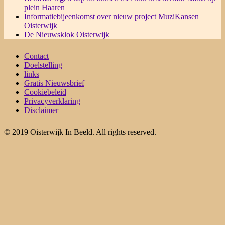
plein Haaren
Informatiebijeenkomst over nieuw project MuziKansen
Oisterwijk
De Nieuwsklok Oisterwijk
Contact
Doelstelling
links
Gratis Nieuwsbrief
Cookiebeleid
Privacyverklaring
Disclaimer
© 2019 Oisterwijk In Beeld. All rights reserved.