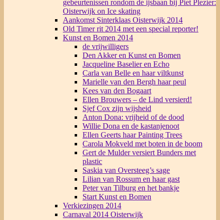
gebeurtenissen rondom de ijsbaan bij Piet Plezier:
Oisterwijk on Ice skating
Aankomst Sinterklaas Oisterwijk 2014
Old Timer rit 2014 met een special reporter!
Kunst en Bomen 2014
de vrijwilligers
Den Akker en Kunst en Bomen
Jacqueline Baselier en Echo
Carla van Belle en haar viltkunst
Marielle van den Bergh haar peul
Kees van den Bogaart
Ellen Brouwers – de Lind versierd!
Sjef Cox zijn wijsheid
Anton Dona: vrijheid of de dood
Willie Dona en de kastanjenoot
Ellen Geerts haar Painting Trees
Carola Mokveld met boten in de boom
Gert de Mulder versiert Bunders met
plastic
Saskia van Oversteeg’s sage
Lilian van Rossum en haar gast
Peter van Tilburg en het bankje
Start Kunst en Bomen
Verkiezingen 2014
Carnaval 2014 Oisterwijk