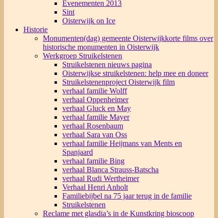
Evenementen 2013
Sint
Oisterwijk on Ice
Historie
Monumenten(dag) gemeente Oisterwijk
korte films over
historische monumenten in Oisterwijk
Werkgroep Struikelstenen
Struikelstenen nieuws pagina
Oisterwijkse struikelstenen: help mee en doneer
Struikelstenenproject Oisterwijk film
verhaal familie Wolff
verhaal Oppenheimer
verhaal Gluck en May
verhaal familie Mayer
verhaal Rosenbaum
verhaal Sara van Oss
verhaal familie Heijmans van Ments en
Spanjaard
verhaal familie Bing
verhaal Blanca Strauss-Batscha
verhaal Rudi Wertheimer
Verhaal Henri Anholt
Familiebijbel na 75 jaar terug in de familie
Struikelstenen
Reclame met glasdia’s in de Kunstkring bioscoop