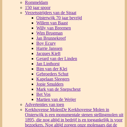
Rommeldam
150 jaar spoor
Verzetsstrijders van de Straat
Oisterwijk 70 jaar bevrijd
Willem van Baast
Willy van Breemen
Wim Brugman
Jan Brunnekreef
Boy Ecury
Harrie Janssen
Jacques Kieft
Gerard van der Linden
Jan Linthorst
Bim van der Klei
Gebroeders Schut
Kapelaan Sleegers
Jopie Smulders
Mark van de Snepscheut
Bet Vos
Martien van de Weijer
Advertenties van toen
Kerkhovense Molen
De Kerkhovense Molen in
Oisterwijk is een monumentale stenen stellingmolen uit
1895, die nog altijd in bedrijf is en toegankelijk is voor
bezoekers. Nog altijd zorgen onze molenaars dat de