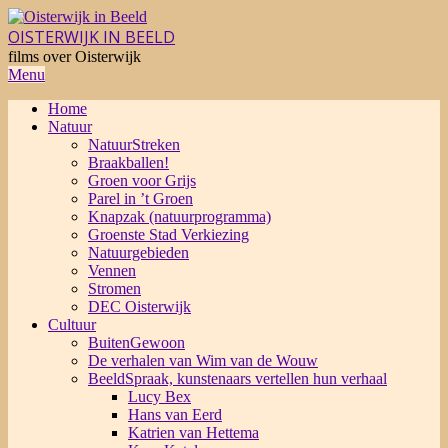
Skip
to
OISTERWIJK IN BEELD
content
films over Oisterwijk
Primary
Menu
Navigation
Home
Menu
Natuur
NatuurStreken
Braakballen!
Groen voor Grijs
Parel in ’t Groen
Knapzak (natuurprogramma)
Groenste Stad Verkiezing
Natuurgebieden
Vennen
Stromen
DEC Oisterwijk
Cultuur
BuitenGewoon
De verhalen van Wim van de Wouw
BeeldSpraak, kunstenaars vertellen hun verhaal
Lucy Bex
Hans van Eerd
Katrien van Hettema